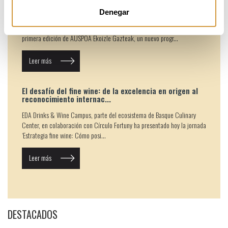
10 jóvenes proyectos para i...
Denegar
La Diputación Foral de Gipuzkoa y Basque Culinary Center han
presentado hoy los 10 proyectos seleccionados para formar parte de la
primera edición de AUSPOA Ekoizle Gazteak, un nuevo progr...
Leer más
El desafío del fine wine: de la excelencia en origen al
reconocimiento internac...
EDA Drinks & Wine Campus, parte del ecosistema de Basque Culinary
Center, en colaboración con Círculo Fortuny ha presentado hoy la jornada
‘Estrategia fine wine: Cómo posi...
Leer más
DESTACADOS