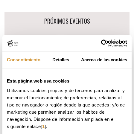
Formación Online
Ir
PRÓXIMOS EVENTOS
al
menú
de
15
15
2
navegación
SEPTIEMBRE
SEPTIEMBRE
2026
2026
Consentimiento
CURSO APLICACIONES
Detalles
CURSO TÉCNICAS CULINARIAS DE
Acerca de las cookies
MUND
CONTEMPORÁNEAS
VANGUARDIA
INN
Esta página web usa cookies
Formación
Formación
Form
Utilizamos cookies propias y de terceros para analizar y 
mejorar el funcionamiento; de preferencias, relativas al 
tipo de navegador o región desde la que accedes; y/o de 
marketing que permiten analizar los hábitos de 
navegación. Dispone de información ampliada en el 
siguiente enlace[
1
].
ÚLTIMAS NOTICIAS