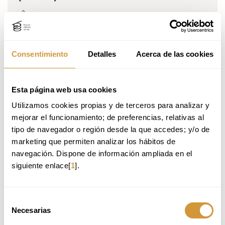
Fecha de inicio:
Disponible todo el año
Periodo:
3 meses desde la inscripción
Horario:
Cuando quieras y desde donde quieras
Consentimiento
Detalles
Acerca de las cookies
Precio:
350 €
Idioma:
Español
Esta página web usa cookies
Contenidos:
Utilizamos cookies propias y de terceros para analizar y 
La formulación
mejorar el funcionamiento; de preferencias, relativas al 
Azúcares
Helados de base blanca
tipo de navegador o región desde la que accedes; y/o de 
El proceso de elaboración
marketing que permiten analizar los hábitos de 
La nueva fórmula del helado
navegación. Dispone de información ampliada en el 
​Helados de base yema y mantecados
siguiente enlace[
1
].
Helados con alcohol
​Helados de chocolate
Helados de frutos secos
​Sorbetes
Selección
Necesarias
de
consentimiento