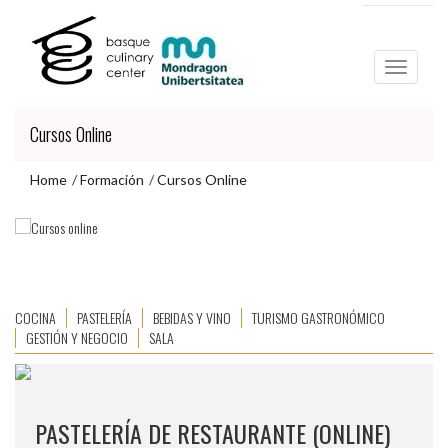
Ir
Ir
al
al
contenido
menú
principal
de
navegación
Cursos Online
Home
Formación
Cursos Online
Ir
al
S
CURSOS ONLINE EN TODAS
menú
de
LAS ÁREAS DE LA
navegación
COCINA
PASTELERÍA
BEBIDAS Y VINO
TURISMO GASTRONÓMICO
GESTIÓN Y NEGOCIO
SALA
GASTRONOMÍA
PASTELERÍA DE RESTAURANTE (ONLINE)