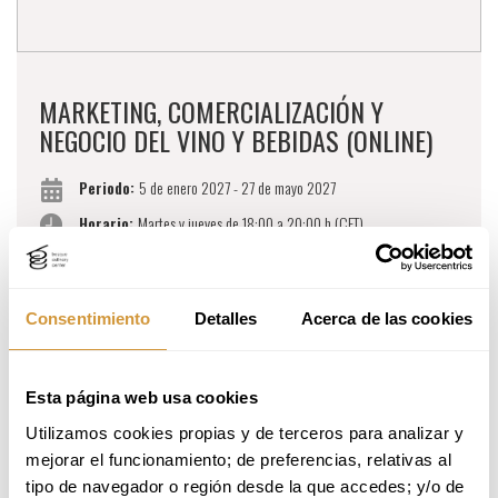
MARKETING, COMERCIALIZACIÓN Y
NEGOCIO DEL VINO Y BEBIDAS (ONLINE)
Periodo:
5 de enero 2027 - 27 de mayo 2027
Horario:
Martes y jueves de 18:00 a 20:00 h (CET)
Modalidad:
online
Precio:
3.675 € - 150€ de descuento si te inscribes antes del 31 de
agosto - Código descuento VINONLINE26
Consentimiento
Detalles
Acerca de las cookies
Idioma:
Español
Programa Formativo:
Esta página web usa cookies
El consumidor como centro del negocio de bebidas
Utilizamos cookies propias y de terceros para analizar y 
Visión estratégica de marketing y comercialización en el negocio
mejorar el funcionamiento; de preferencias, relativas al 
líquido
Marketing y relación con clientes: branding, comunicación y
tipo de navegador o región desde la que accedes; y/o de 