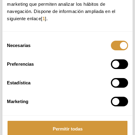
promoción de bebidas
marketing que permiten analizar los hábitos de 
Canales y procesos de comercialización del vino, destilados,
navegación. Dispone de información ampliada en el 
cervezas y nolo
siguiente enlace[
1
].
Tendencias y soluciones para empresas
MÁS INFORMACIÓN
INSCRIPCIÓN ONLINE
Selección
Necesarias
de
consentimiento
Preferencias
Estadística
Marketing
Permitir todas