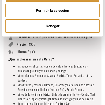
WSET NIVEL 3 - CONSOLIDA TU
EXPERIENCIA EN EL VINO
Permitir la selección
Periodo:
19 de octubre - 24 de octubre, 2026
Denegar
Horario:
8:30h - 16:30h (CEST) / Sábado: 9:00h - 13:00h.
Duración:
34 horas presenciales, 70-100 horas de estudio previo
Precio:
1490€
Idioma:
Español
¿Qué explorarás en este Curso?
Introducción al curso, Técnica de cata y factores (naturales y
humanos) que influyen en viñedo y bodega.
Vinos blancos: Alemania, Alsacia, Austria, Tokaj, Borgoña, Loira y
Burdeos.
Vinos tintos y rosados: Burdeos, Suroeste y Loira; además tintos de
Borgoña y vinos del Ródano (Norte y Sur) y Sur de Francia.
Vinos de la Península Ibérica: tintos de España (Norte y Centro-Sur),
blancos de España y Portugal, tintos de Portugal y vinos de Grecia.
Italia: tintos y blancos del Norte, Centro y Sur.