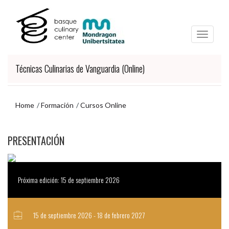
Ir
Ir
al
al
contenido
menú
principal
de
navegación
Técnicas Culinarias de Vanguardia (Online)
Home
Formación
Cursos Online
Ir
PRESENTACIÓN
al
menú
de
navegación
Próxima edición: 15 de septiembre 2026
15 de septiembre 2026 - 18 de febrero 2027