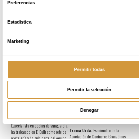
Preferencias
Estadística
Marketing
PROFESORES E INVITADOS
Permitir todas
El
Curso Online de Especialización de Técnicas Culinarias de
Vanguardia
cuenta con un equipo docente compuesto por
profesionales de
referencia en cocina contemporánea
, con experiencia en formación,
desarrollo técnico e innovación culinaria.
Permitir la selección
EQUIPO PRINCIPAL
Denegar
Luis Arrufat
Especialista en cocina de vanguardia,
Txema Urda.
Es miembro de la
ha trabajado en El Bulli como jefe de
Asociación de Cocineros Granadinos
pastelería y ha sido parte del equipo