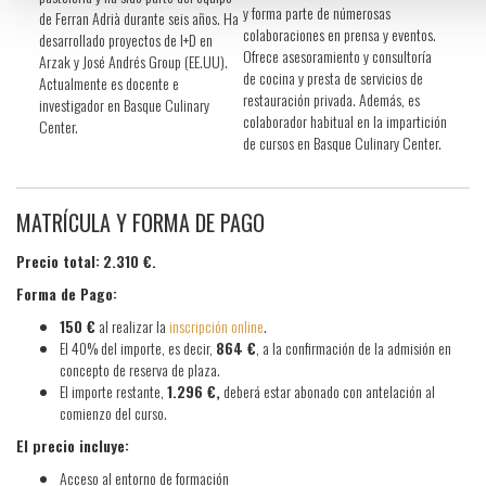
y forma parte de númerosas
de Ferran Adrià durante seis años. Ha
colaboraciones en prensa y eventos.
desarrollado proyectos de I+D en
Ofrece asesoramiento y consultoría
Arzak y José Andrés Group (EE.UU).
de cocina y presta de servicios de
Actualmente es docente e
restauración privada. Además, es
investigador en Basque Culinary
colaborador habitual en la impartición
Center.
de cursos en Basque Culinary Center.
MATRÍCULA Y FORMA DE PAGO
Precio total:
2.310 €.
Forma de Pago:
150 €
al realizar la
inscripción online
.
El 40% del importe, es decir,
864 €
, a la confirmación de la admisión en
concepto de reserva de plaza.
El importe restante,
1.296
€,
deberá estar abonado con antelación al
comienzo del curso.
El
precio incluye:
Acceso al entorno de formación