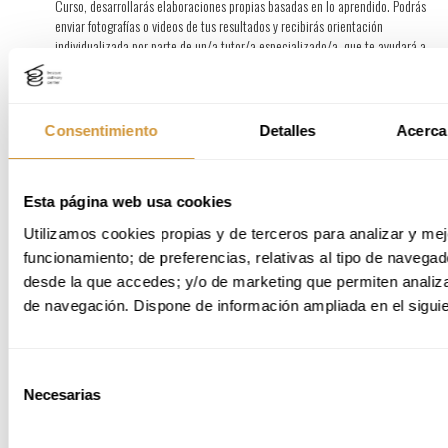
Curso, desarrollarás elaboraciones propias basadas en lo aprendido. Podrás
enviar fotografías o videos de tus resultados y recibirás orientación
individualizada por parte de un/a tutor/a especializado/a, que te ayudará a
perfeccionar técnica, presentación y comprensión del proceso.
Espacios de networking y comunidad.
La plataforma incluye foros y
espacios colaborativos donde compartir experiencias, resolver dudas y
conectar con otros profesionales del sector.
Consentimiento
Detalles
Acerca
Visualiza la Sesión Informativa de los Cursos Online de Cocina para conocer la
Esta página web usa cookies
metodología:
Utilizamos cookies propias y de terceros para analizar y mejo
funcionamiento; de preferencias, relativas al tipo de navegado
desde la que accedes; y/o de marketing que permiten analizar
de navegación. Dispone de información ampliada en el siguie
Selección
Necesarias
de
consentimiento