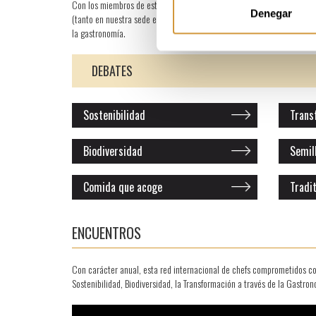
Con los miembros de este consejo mantenemos, por su parte, proyectos
Denegar
(tanto en nuestra sede en San Sebastián como en restaurantes repartid
la gastronomía.
DEBATES
Sostenibilidad
Trans
Biodiversidad
Semil
Comida que acoge
Tradit
ENCUENTROS
Con carácter anual, esta red internacional de chefs comprometidos con
Sostenibilidad, Biodiversidad, la Transformación a través de la Gastron