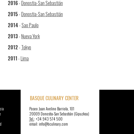
2016
-
Donostia-San Sebastián
2015
-
Donostia-San Sebastián
2014
-
Sao Paulo
2013
-
Nueva York
2012
-
Tokyo
2011
-
Lima
BASQUE CULINARY CENTER
cia
Paseo Juan Avelino Barriola, 101
e
20009 Donostia-San Sebastián (Gipuzkoa)
Tel.
: +34 943 574 500
d
email: info@bculinary.com