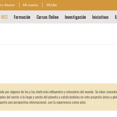
ary Alumni
Mi cuenta
MUdle
za
e BCC
Formación
Cursos Online
Investigación
Iniciativas
E
ión
al
ión
al
ido por algunos de los y las chefs más influyentes y relevantes del mundo. Su labor consist
dades del sector a lo largo y ancho del planeta y catalizándolas en este proyecto único y glo
orta una perspectiva internacional, con la experiencia como pilar.