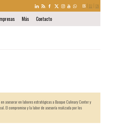
SELECCIÓN
ES
EU
EN
DE
IDIOMA
mpresas
Más
Contacto
e en asesorar en labores estratégicas a Basque Culinary Center y
bal. El compromiso y la labor de asesoría realizada por los