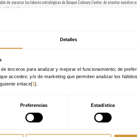
able de asesorar las labores estratégicas de Basque Culinary Center, de orientar nuestros e
la gastronomía.
ersonalidades de semejante nivel entre nuestros aliados, y de la responsabilidad que nuestr
Detalles
s
de terceros para analizar y mejorar el funcionamiento; de preferen
que accedes; y/o de marketing que permiten analizar los hábito
iguiente enlace[
1
].
Preferencias
Estadística
ue cocineros de renombre y expertos en distintas disciplinas se juntan en una ciudad distint