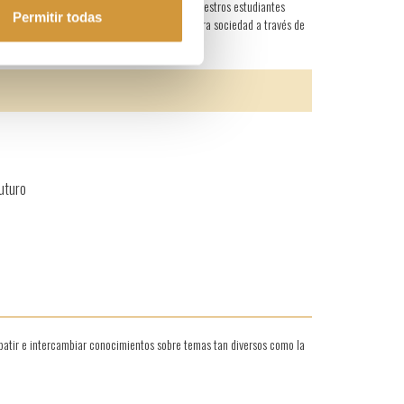
neración de contenido; de aprendizaje para nuestros estudiantes
Permitir todas
elera el impacto que puede generarse en nuestra sociedad a través de
uturo
ebatir e intercambiar conocimientos sobre temas tan diversos como la