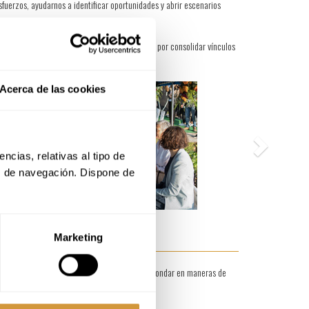
sfuerzos, ayudarnos a identificar oportunidades y abrir escenarios
o gremio exige y espera de nosotros, abogamos por consolidar vínculos
Next
Acerca de las cookies
cias, relativas al tipo de 
s de navegación. Dispone de 
Marketing
a para identificar retos, estimular debates y ahondar en maneras de