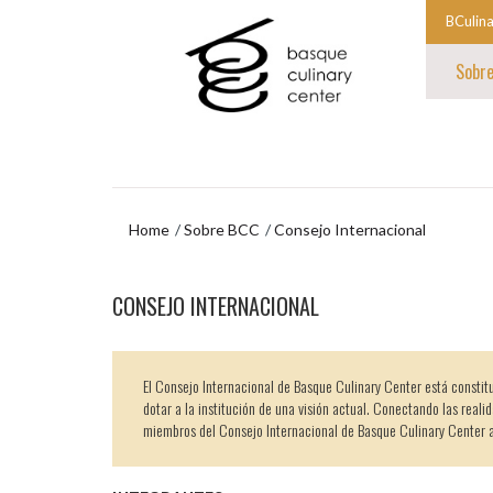
Ir
Ir
BCulin
al
al
Comien
contenido
menú
Sobr
principal
de
la
navegación
navegac
Fin
princip
de
la
navegac
princip
Home
Sobre BCC
Consejo Internacional
Ir
CONSEJO INTERNACIONAL
al
menú
de
navegación
El Consejo Internacional de Basque Culinary Center está constitu
dotar a la institución de una visión actual. Conectando las reali
miembros del Consejo Internacional de Basque Culinary Center ap