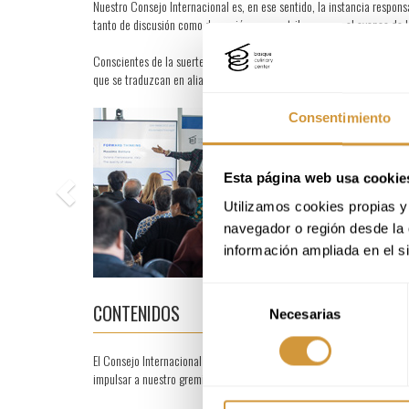
Nuestro Consejo Internacional es, en ese sentido, la instancia respons
tanto de discusión como de acción que contribuyan con el avance de 
Conscientes de la suerte que significa contar con la implicación de p
que se traduzcan en alianzas recíprocas y multiplicadoras
Previous
Consentimiento
Esta página web usa cookie
Utilizamos cookies propias y 
navegador o región desde la 
información ampliada en el s
Selección
CONTENIDOS
Necesarias
de
consentimiento
El Consejo Internacional sienta sus bases en su reunión anual, en la q
impulsar a nuestro gremio.