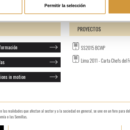
 de diversa índole: propiciamos contextos de intercambio y colaboración recíproca, de ge
Permitir la selección
os por el mundo) y de respaldo a las intenciones con las que, cada uno de estos chefs, ac
PROYECTOS
formación
SS2015 BCWP
Lima 2011 - Carta Chefs del F
las
ions in motion
 las realidades que afectan al sector y a la sociedad en general, se une en un foro para d
omía o las Semillas.