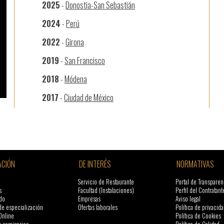
2025
-
Donostia-San Sebastián
2024
-
Perú
2022
-
Girona
2019
-
San Francisco
2018
-
Módena
2017
-
Ciudad de México
CIÓN
DE INTERÉS
NORMATIVAS
Servicio de Restaurante
Portal de Transparen
s
Facultad (Instalaciones)
Perfil del Contratant
do
Empresas
Aviso legal
de especialización
Ofertas laborales
Política de privacida
Online
Política de Cookies