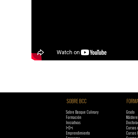
SOBRE BCC
FORMA
Sobre Basque Culinary
Grado
Formación
Mástere
Iniciativas
Doctora
I+D+i
Cursos 
Emprendimiento
Cursos 