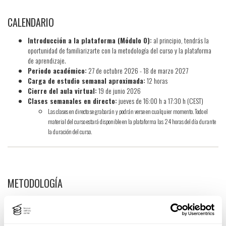
CALENDARIO
Introducción a la plataforma (Módulo 0):
al principio, tendrás la
oportunidad de familiarizarte con la metodología del curso y la plataforma
de aprendizaje.
Periodo académico:
27 de octubre 2026 - 18 de marzo 2027
Carga de estudio semanal aproximada:
12 horas
Cierre del aula virtual:
19 de junio 2026
Clases semanales en directo:
jueves de 16:00 h a 17:30 h (CEST)
Las clases en directo se grabarán y podrán verse en cualquier momento. Todo el
material del curso estará disponible en la plataforma las 24 horas del día durante
la duración del curso.
METODOLOGÍA
El Curso Online
es completamente en inglés
y utiliza una metodología de
learning by doing
, que se basa en la idea de que
la mejor manera de
aprender es a través de la experiencia práctica y la acción directa
.