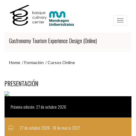
Ir
Ir
al
al
contenido
menú
principal
de
navegación
Gastronomy Tourism Experience Design (Online)
Home
Formación
Cursos Online
Ir
PRESENTACIÓN
al
menú
de
navegación
Próxima edición: 27 de octubre 2026
27 de octubre 2026 - 18 de marzo 2027