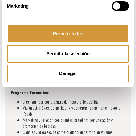
Marketing
MARKETING, COMERCIALIZACIÓN Y
NEGOCIO DEL VINO Y BEBIDAS (ONLINE)
Permitir todas
Periodo:
5 de enero 2027 - 27 de mayo 2027
Horario:
Martes y jueves de 18:00 a 20:00 h (CET)
Permitir la selección
Modalidad:
online
Precio:
3.675 € - 150€ de descuento si te inscribes antes del 31 de
Denegar
agosto - Código descuento VINONLINE26
Idioma:
Español
Programa Formativo:
El consumidor como centro del negocio de bebidas
Visión estratégica de marketing y comercialización en el negocio
líquido
Marketing y relación con clientes: branding, comunicación y
promoción de bebidas
Canales y procesos de comercialización del vino, destilados,