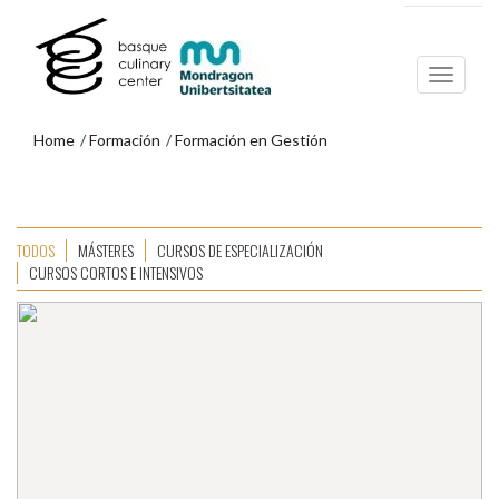
Ir
Ir
al
al
contenido
menú
principal
de
navegación
Home
Formación
Formación en Gestión
EXPLORA NUESTRA OFERTA
FORMATIVA EN GESTIÓN
Ir
al
menú
TODOS
MÁSTERES
CURSOS DE ESPECIALIZACIÓN
de
CURSOS CORTOS E INTENSIVOS
navegación