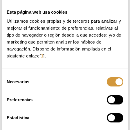
La gestión de restaurantes y el cliente como centro de la
experiencia
Creación y diseño de menús
Esta página web usa cookies
Cómo hacer vendible y rentable un restaurante
Utilizamos cookies propias y de terceros para analizar y 
Eficiencia y digitalización de las operaciones
mejorar el funcionamiento; de preferencias, relativas al 
Cómo desarrollar el liderazgo y el talento en nuestros equipos
tipo de navegador o región desde la que accedes; y/o de 
marketing que permiten analizar los hábitos de 
MÁS INFORMACIÓN
INSCRIPCIÓN ONLINE
navegación. Dispone de información ampliada en el 
siguiente enlace[
1
].
Selección
Necesarias
de
consentimiento
Preferencias
Estadística