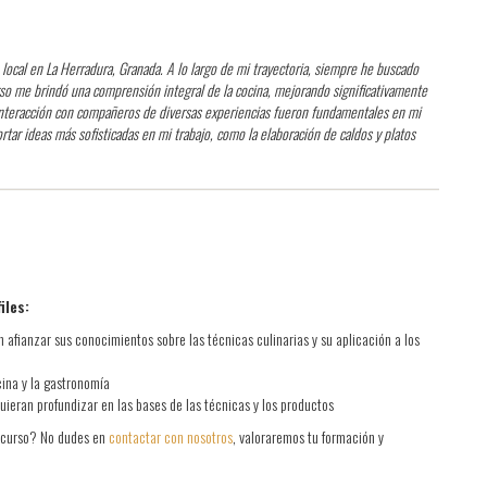
 local en La Herradura, Granada. A lo largo de mi trayectoria, siempre he buscado
rso me brindó una comprensión integral de la cocina, mejorando significativamente
 interacción con compañeros de diversas experiencias fueron fundamentales en mi
rtar ideas más sofisticadas en mi trabajo, como la elaboración de caldos y platos
iles:
 afianzar sus conocimientos sobre las técnicas culinarias y su aplicación a los
cina y la gastronomía
uieran profundizar en las bases de las técnicas y los productos
el curso? No dudes en
contactar con nosotros
, valoraremos tu formación y