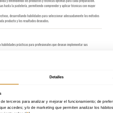
ólida y entendiendo los productos y técnicas óptimas para cada preparación.
lsas hasta la pastelería, permitiendo comprender y aplicar técnicas con mayor
efectivas, desarrollando habilidades para seleccionar adecuadamente los métodos
ada producto y los resultados deseados.
a habilidades prácticas para profesionales que desean implementar sus
os contemporáneos para mejorar la presentación y calidad de tus platos en
restaurantes y empresas para optimizar procesos, mejorar menús y aplicar
des y conocimientos para diferenciar y/o asistir en la creación de un proyecto
Detalles
 culinario único.
s
de terceros para analizar y mejorar el funcionamiento; de preferen
que accedes; y/o de marketing que permiten analizar los hábito