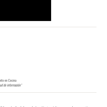
ento en Cocina
tud de información
"