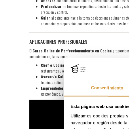
Afianzar
conocimientos culinarios, desarrollando una base s
Profundizar
en técnicas específicas: desde los fondos y sa
precisión y control.
Guiar
al estudiante hacia la toma de decisiones culinarias 
de cocción y preparación con base en las características de c
APLICACIONES PROFESIONALES
El
Curso Online de Perfeccionamiento en Cocina
proporcion
conocimientos, tales como:
Chef o Cocinero/a:
incorpora técnicas avanzadas y proces
restaurantes u otros establecimientos gastronómicos.
Asesor/a Culinario/a:
ofrece recomendaciones técnicas a 
técnicas culinarias perfeccionadas.
Emprendedor/a Gastronómico/a:
fortalece tus habilida
Consentimiento
gastronómico, ya sea un restaurante, catering, u otro concepto
Esta página web usa cookie
Utilizamos cookies propias y 
navegador o región desde la 