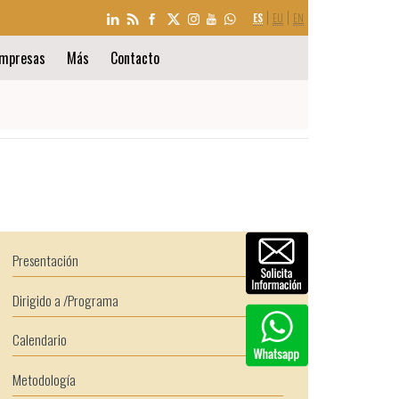
SELECCIÓN
ES
EU
EN
DE
IDIOMA
mpresas
Más
Contacto
Presentación
Dirigido a /Programa
Calendario
Metodología