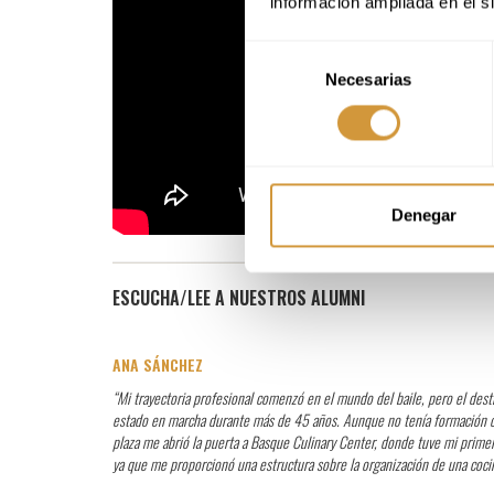
información ampliada en el s
Selección
Necesarias
de
consentimiento
Denegar
ESCUCHA/LEE A NUESTROS ALUMNI
ANA SÁNCHEZ
“Mi trayectoria profesional comenzó en el mundo del baile, pero el dest
estado en marcha durante más de 45 años. Aunque no tenía formación cul
plaza me abrió la puerta a Basque Culinary Center, donde tuve mi prime
ya que me proporcionó una estructura sobre la organización de una cocin