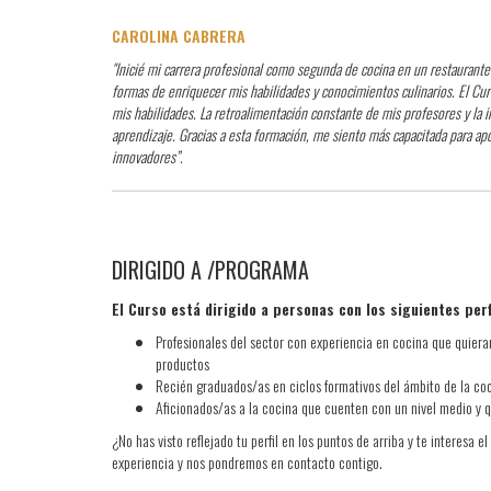
CAROLINA CABRERA
"Inicié mi carrera profesional como segunda de cocina en un restaurante
formas de enriquecer mis habilidades y conocimientos culinarios. El Cu
mis habilidades. La retroalimentación constante de mis profesores y la
aprendizaje. Gracias a esta formación, me siento más capacitada para apo
innovadores”.
DIRIGIDO A /PROGRAMA
El Curso está dirigido a personas con los siguientes perf
Profesionales del sector con experiencia en cocina que quieran
productos
Recién graduados/as en ciclos formativos del ámbito de la co
Aficionados/as a la cocina que cuenten con un nivel medio y q
¿No has visto reflejado tu perfil en los puntos de arriba y te interesa 
experiencia y nos pondremos en contacto contigo.