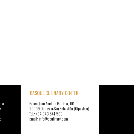
BASQUE CULINARY CENTER
cia
Paseo Juan Avelino Barriola, 101
e
20009 Donostia-San Sebastián (Gipuzkoa)
Tel.
: +34 943 574 500
d
email: info@bculinary.com