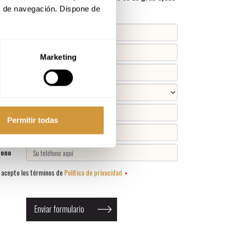
iguientes datos
s de navegación. Dispone de 
ción
idad
Marketing
C.P.
Pais
resa
Permitir todas
argo
fono
y acepto los términos de
Política de privacidad