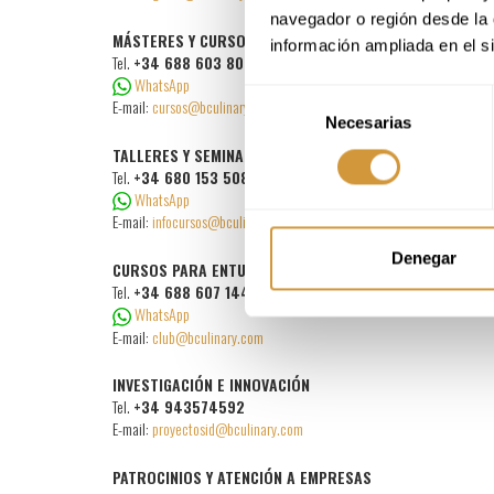
navegador o región desde la 
MÁSTERES Y CURSOS DE ESPECIALIZACIÓN
información ampliada en el s
Tel.
+34 688 603 800
WhatsApp
Selección
E-mail:
cursos@bculinary.com
Necesarias
de
consentimiento
TALLERES Y SEMINARIOS
Tel.
+34 680 153 508
WhatsApp
E-mail:
infocursos@bculinary.com
Denegar
CURSOS PARA ENTUSIASTAS
Tel.
+34 688 607 144
WhatsApp
E-mail:
club@bculinary.com
INVESTIGACIÓN E INNOVACIÓN
Tel.
+34 943574592
E-mail:
proyectosid@bculinary.com
PATROCINIOS Y ATENCIÓN A EMPRESAS