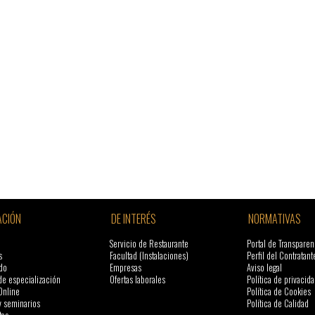
CIÓN
DE INTERÉS
NORMATIVAS
Servicio de Restaurante
Portal de Transparen
s
Facultad (Instalaciones)
Perfil del Contratant
do
Empresas
Aviso legal
de especialización
Ofertas laborales
Política de privacida
Online
Política de Cookies
y seminarios
Política de Calidad