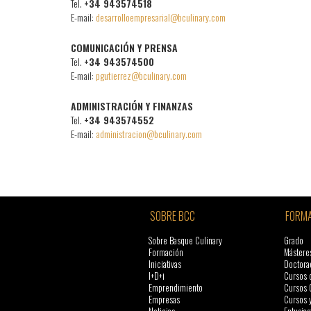
Tel.
+34 943574518
E-mail:
desarrolloempresarial@bculinary.com
COMUNICACIÓN Y PRENSA
Tel.
+34 943574500
E-mail:
pgutierrez@bculinary.com
ADMINISTRACIÓN Y FINANZAS
Tel.
+34 943574552
E-mail:
administracion@bculinary.com
SOBRE BCC
FORMA
Sobre Basque Culinary
Grado
Formación
Mástere
Iniciativas
Doctora
I+D+i
Cursos 
Emprendimiento
Cursos 
Empresas
Cursos 