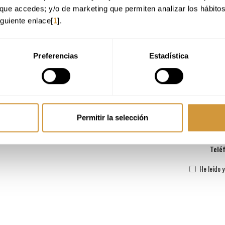
que rellenes los s
que accedes; y/o de marketing que permiten analizar los hábito
iguiente enlace[
1
].
Direc
Local
Preferencias
Estadística
Emp
Permitir la selección
C
Telé
He leído 