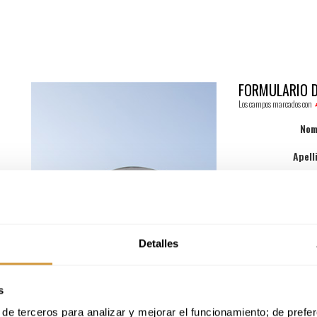
FORMULARIO D
Los campos marcados con
No
Apell
E-
Comenta
Detalles
Si, deseo
s
Con el fin de sab
adecuada a tus int
de terceros para analizar y mejorar el funcionamiento; de preferen