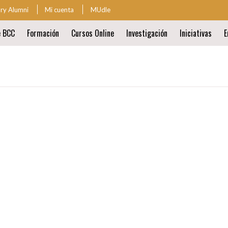
ary Alumni
Mi cuenta
MUdle
za
e BCC
Formación
Cursos Online
Investigación
Iniciativas
E
ión
al
ión
al