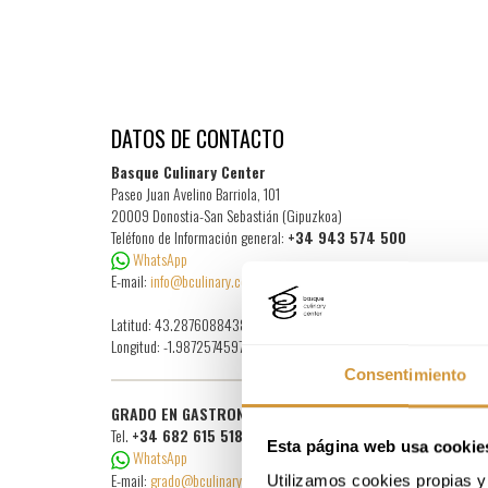
DATOS DE CONTACTO
Basque Culinary Center
Paseo Juan Avelino Barriola, 101
20009 Donostia-San Sebastián (Gipuzkoa)
Teléfono de Información general:
+34 943 574 500
WhatsApp
E-mail:
info@bculinary.com
Latitud: 43.287608843878
Longitud: -1.9872574597314
Consentimiento
GRADO EN GASTRONOMÍA Y ARTES CULINARIAS
Tel.
+34 682 615 518
Esta página web usa cookie
WhatsApp
E-mail:
grado@bculinary.com
Utilizamos cookies propias y 