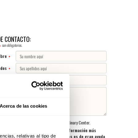
E CONTACTO:
son obligatorios.
mbre
idos
mail
rios
Acerca de las cookies
 recibir el boletín informativo de Basque Culinary Center.
er algo más sobre ti para ofrecerte información más
ereses y mejorar nuestro servicio, nos es de gran ayuda
cias, relativas al tipo de 