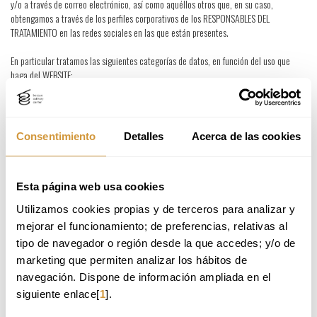
y/o a través de correo electrónico, así como aquéllos otros que, en su caso,
obtengamos a través de los perfiles corporativos de los RESPONSABLES DEL
TRATAMIENTO en las redes sociales en las que están presentes.
En particular tratamos las siguientes categorías de datos, en función del uso que
haga del WEBSITE:
Datos identificativos y de contacto (e.g. nombre, apellidos, D.N.I., dirección
postal y electrónica, teléfono, etc.).
Códigos y claves de identificación como usuario registrado del WEBSITE.
Consentimiento
Detalles
Acerca de las cookies
Datos de navegación en Internet (e.g. dirección IP, visitas a páginas web,
conexiones a redes wifi, etc.).
Datos de características personales, formación, empleo, etc. (en el caso de
Esta página web usa cookies
solicitudes/ofertas de empleo y/o procesos de selección de BCC en los que
usted participe de manera voluntaria).
Utilizamos cookies propias y de terceros para analizar y 
mejorar el funcionamiento; de preferencias, relativas al 
tipo de navegador o región desde la que accedes; y/o de 
4. ¿Con qué finalidad tratamos sus datos y bajo qué legitimación?
marketing que permiten analizar los hábitos de 
navegación. Dispone de información ampliada en el 
El tratamiento de sus datos personales persigue las siguientes finalidades:
siguiente enlace[
1
].
Gestionar y tramitar su registro como usuario, cuando éste sea posible.