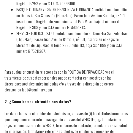
Registro F-253 y con C.I.F. G-20998100.
BASQUE CULINARY CENTER HEZKUNTZA FUNDAZIOA, entidad con domicilio
en Donostia-San Sebastián (Gipuzkoa), Paseo Juan Avelino Barriola, nº 101,
inscrita en el Registro de Fundaciones del País Vasco bajo el número de
Registro F-309 y con C.I.F número G-75051813.
SERVICES FOR BCC, S.L.U., entidad con domicilio en Donostia-San Sebastián
(Gipuzkoa), Paseo Juan Avelino Barriola, nº 101, inscrita en el Registro
Mercantil de Gipuzkoa al tomo 2880, folio 113, hoja SS-41188 y con C.I.F
número B-75211367.
Para cualquier cuestión relacionada con la POLÍTICA DE PRIVACIDAD y/o el
tratamiento de sus datos personales puede contactar con nosotros en las
direcciones postales antes indicadas y/o a través de la dirección de correo
electrónico lopd@bculinary.com
2. ¿Cómo hemos obtenido sus datos?
Los datos han sido obtenidos de usted mismo, a través de (i) los distintos formularios
que cumplimente durante la navegación a través del WEBSITE (e.g. formulario de
registro como usuario del WEBSITE, formularios de contacto, formularios de solicitud
de información, formularios referentes a ofertas de empleo y/o procesos de