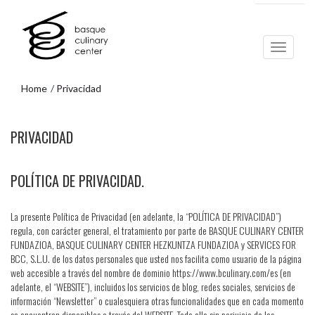
Ir
Ir
al
al
contenido
menú
principal
de
navegación
Home
Privacidad
Ir
PRIVACIDAD
al
menú
de
navegación
POLÍTICA DE PRIVACIDAD.
La presente Política de Privacidad (en adelante, la “POLÍTICA DE PRIVACIDAD”)
regula, con carácter general, el tratamiento por parte de BASQUE CULINARY CENTER
FUNDAZIOA, BASQUE CULINARY CENTER HEZKUNTZA FUNDAZIOA y SERVICES FOR
BCC, S.L.U. de los datos personales que usted nos facilita como usuario de la página
web accesible a través del nombre de dominio https://www.bculinary.com/es (en
adelante, el “WEBSITE”), incluidos los servicios de blog, redes sociales, servicios de
información “Newsletter” o cualesquiera otras funcionalidades que en cada momento
se encuentren disponibles a través del WEBSITE. Todo ello sin perjuicio de las