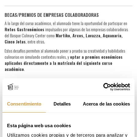
BECAS/PREMIOS DE EMPRESAS COLABORADORAS
A lo largo del curso académico, el alumnado tiene la oportunidad de participar en
Retos Gastronómicos
impulsados por algunas de las empresas colaboradoras
del Basque Culinary Center como
Martiko, Arcos, Lavazza, Aquanaria,
Cinco Jotas
, entre otras.
Estos desafíos permiten al alumnado poner a prueba su creatividad y habilidades
culinarias en simulando contextos reales, y
optar a premios económicos
aplicados directamente a la matrícula del siguiente curso
académico
.
BECAS ERASMUS+
El alumnado de 3º y 4º del Grado en Gastronomía y Artes Culinarias puede solicitar
una beca de ayuda a la movilidad internacional para realizar prácticas en Europa
Consentimiento
Detalles
Acerca de las cookies
enmarcadas dentro del programa Erasmus+.
Esta página web usa cookies
OPCIONES DE FINANCIACIÓN BANCARIA
En Basque Culinary Center queremos acompañarte en tu desarrollo académico y
Utilizamos cookies propias y de terceros para analizar y 