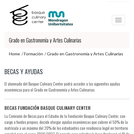
Ir
Ir
al
al
contenido
menú
principal
de
navegación
Grado en Gastronomía y Artes Culinarias
Home
Formación
Grado en Gastronomía y Artes Culinarias
Ir
BECAS Y AYUDAS
al
menú
El alumnado del Basque Culinary Center podrá acceder a las siguientes ayudas
de
económicas para el Grado en Gastronomía y Artes Culinarias:
navegación
BECAS FUNDACIÓN BASQUE CULINARY CENTER
La Comisión de Becas para el Estudio de la Fundación Basque Culinary Center, con
cargo a fondos propios, decide otorgar ayudas económicas que cubren el 50% de la
matrícula a un máximo del 20% de los estudiantes con residencia legal en territorio
español para el curso 2026/2027. El periodo para solicitar la beca finalizará el 18 de