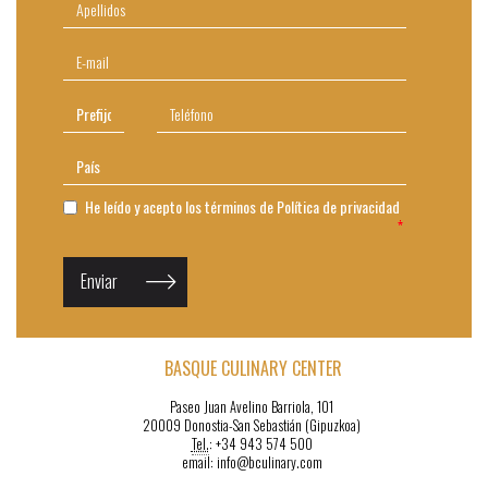
He leído y acepto los términos de
Política de privacidad
Enviar
BASQUE CULINARY CENTER
Paseo Juan Avelino Barriola, 101
20009 Donostia-San Sebastián (Gipuzkoa)
Tel.
: +34 943 574 500
email: info@bculinary.com