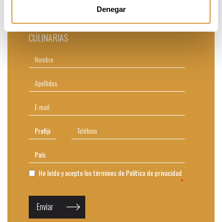
Introduce tu correo electrónico y nombre te haremos
Denegar
llegar un PDF con la información más relevante del
GRADO EN GASTRONOMÍA Y ARTES
CULINARIAS
He leído y acepto los términos de
Política de privacidad
Enviar