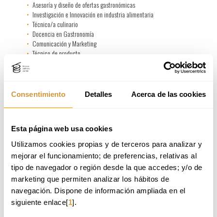
Asesoría y diseño de ofertas gastronómicas
Investigación e Innovación en industria alimentaria
Técnico/a culinario
Docencia en Gastronomía
Comunicación y Marketing
Técnico de producto
Consultoría gastronómica
Emprendimiento
Gestión de sostenibilidad para restauración
Consentimiento
Detalles
Acerca de las cookies
Si quieres profundizar en las salidas profesionales del
Grado y conocer la trayectoria profesional de
nuestros/as estudiantes? Haz clic
aquí
.
Esta página web usa cookies
Utilizamos cookies propias y de terceros para analizar y 
mejorar el funcionamiento; de preferencias, relativas al 
tipo de navegador o región desde la que accedes; y/o de 
marketing que permiten analizar los hábitos de 
navegación. Dispone de información ampliada en el 
siguiente enlace[
1
].