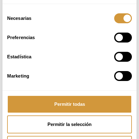
Selección
Necesarias
de
consentimiento
Preferencias
Estadística
Marketing
¿Te interesa el GRADO EN
Permitir todas
GASTRONOMÍA Y ARTES
CULINARIAS?
Permitir la selección