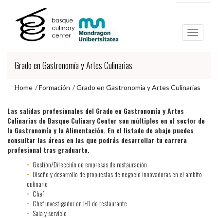
Ir
Ir
al
al
contenido
menú
principal
de
navegación
Grado en Gastronomía y Artes Culinarias
Home
Formación
Grado en Gastronomía y Artes Culinarias
Ir
Las salidas profesionales del Grado en Gastronomía y Artes
al
Culinarias de Basque Culinary Center son múltiples en el sector de
menú
la Gastronomía y la Alimentación. En el listado de abajo puedes
de
consultar las áreas en las que podrás desarrollar tu carrera
navegación
profesional tras graduarte.
Gestión/Dirección de empresas de restauración
Diseño y desarrollo de propuestas de negocio innovadoras en el ámbito
culinario
Chef
Chef investigador en I+D de restaurante
Sala y servicio