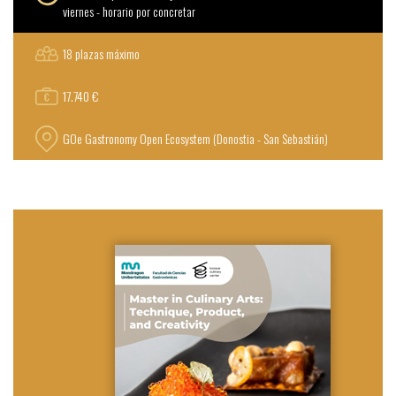
viernes - horario por concretar
18 plazas máximo
17.740 €
GOe Gastronomy Open Ecosystem (Donostia - San Sebastián)