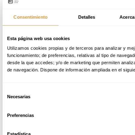
Consentimiento
Detalles
Acerca
Esta página web usa cookies
Utilizamos cookies propias y de terceros para analizar y mejo
funcionamiento; de preferencias, relativas al tipo de navegado
desde la que accedes; y/o de marketing que permiten analizar
de navegación. Dispone de información ampliada en el siguie
Conoce algunos de los proyectos finales desarrollados por los
alumnos del máster.
Propuestas que reflejan el proceso creativo, la
Selección
investigación y la capacidad de innovación gastronómica adquirida durante el
Necesarias
programa, transformando la técnica y el producto en conceptos culinarios con
de
identidad propia.
consentimiento
Preferencias
Estadística