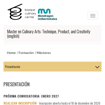
Ir
Ir
al
al
contenido
menú
principal
de
navegación
Master en Culinary Arts: Technique, Product, and Creativity
(english)
Home
Formación
Másteres
Ir
al
menú
de
navegación
PRESENTACIÓN
PRÓXIMA CONVOCATORIA: ENERO 2027
REALIZAR INSCRIPCIÓN
- Inscripción abierta hasta el 18 de diciembre de 2026