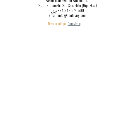
Paseo Juan Avelino Barriola, 101
20009 Donostia-San Sebastián (Gipuzkoa)
Tel.
: +34 943 574 500
email: info@bculinary.com
Desarrollado por
:
GureMedia