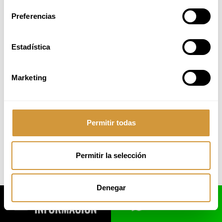
Paseo Juan Avelino Barriola, 101
Preferencias
20009 Donostia-San Sebastián (Gipuzkoa)
Tel.
: +34 943 574 500
email: info@bculinary.com
Estadística
Marketing
Desarrollado por
:
GureMedia
Permitir todas
Permitir la selección
Denegar