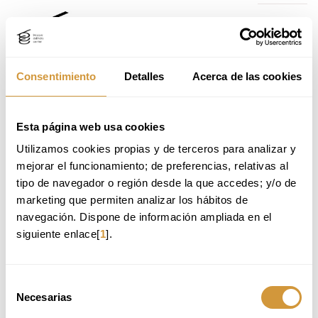
Ir
Ir
al
al
contenido
menú
principal
de
navegación
Consentimiento
Detalles
Acerca de las cookies
CURSOS Y SEMINARIOS PARA
Home
Formación
Cursos y seminarios
PROFESIONALES DE LA
Ir
GASTRONOMÍA
Esta página web usa cookies
al
VER LOS CURSOS POR MES:
Utilizamos cookies propias y de terceros para analizar y 
menú
de
mejorar el funcionamiento; de preferencias, relativas al 
navegación
tipo de navegador o región desde la que accedes; y/o de 
marketing que permiten analizar los hábitos de 
TODAS
COCINA: PRODUCTO Y TÉCNICA
PASTELERÍA Y REPOSTERÍA
navegación. Dispone de información ampliada en el 
GESTIÓN Y TENDENCIAS
SALA Y SERVICIO
BEBIDAS Y VINO
siguiente enlace[
1
].
CIENCIA E INDUSTRIA ALIMENTARIA
Selección
Necesarias
de
BASQUE CULINARY CENTER
consentimiento