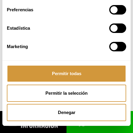
Paseo Juan Avelino Barriola, 101
Preferencias
20009 Donostia-San Sebastián (Gipuzkoa)
Tel.
: +34 943 574 500
email: info@bculinary.com
Estadística
Marketing
Desarrollado por
:
GureMedia
Permitir todas
Permitir la selección
Denegar