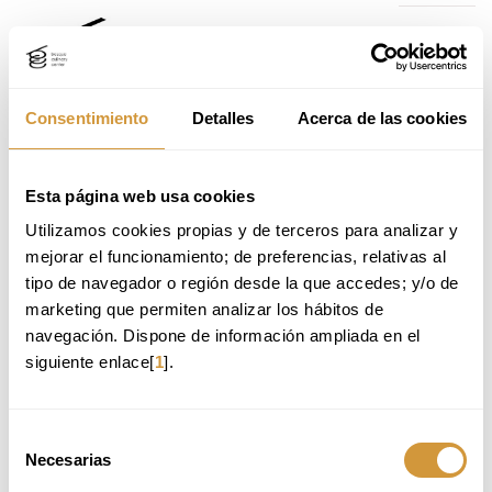
Ir
Ir
al
al
contenido
menú
principal
de
navegación
Consentimiento
Detalles
Acerca de las cookies
CURSOS Y SEMINARIOS PARA
Home
Formación
Cursos y seminarios
PROFESIONALES DE LA
Ir
GASTRONOMÍA
Esta página web usa cookies
al
VER LOS CURSOS POR MES:
Utilizamos cookies propias y de terceros para analizar y 
menú
de
mejorar el funcionamiento; de preferencias, relativas al 
navegación
tipo de navegador o región desde la que accedes; y/o de 
marketing que permiten analizar los hábitos de 
TODAS
COCINA: PRODUCTO Y TÉCNICA
PASTELERÍA Y REPOSTERÍA
navegación. Dispone de información ampliada en el 
GESTIÓN Y TENDENCIAS
SALA Y SERVICIO
BEBIDAS Y VINO
siguiente enlace[
1
].
CIENCIA E INDUSTRIA ALIMENTARIA
Selección
Necesarias
de
BASQUE CULINARY CENTER
consentimiento