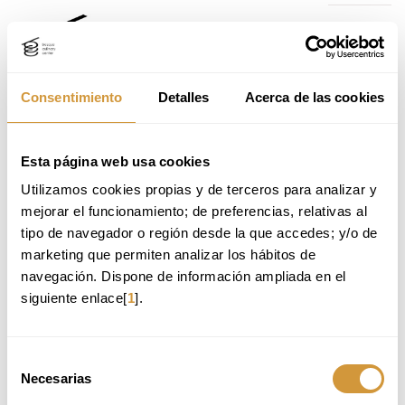
Ir
Ir
al
al
contenido
menú
principal
de
navegación
Consentimiento
Detalles
Acerca de las cookies
CURSOS Y SEMINARIOS PARA
Home
Formación
Cursos y seminarios
PROFESIONALES DE LA
Ir
GASTRONOMÍA
Esta página web usa cookies
al
VER LOS CURSOS POR MES:
Utilizamos cookies propias y de terceros para analizar y 
menú
de
mejorar el funcionamiento; de preferencias, relativas al 
navegación
tipo de navegador o región desde la que accedes; y/o de 
marketing que permiten analizar los hábitos de 
TODAS
COCINA: PRODUCTO Y TÉCNICA
PASTELERÍA Y REPOSTERÍA
navegación. Dispone de información ampliada en el 
GESTIÓN Y TENDENCIAS
SALA Y SERVICIO
BEBIDAS Y VINO
siguiente enlace[
1
].
CIENCIA E INDUSTRIA ALIMENTARIA
Selección
Necesarias
de
BASQUE CULINARY CENTER
consentimiento