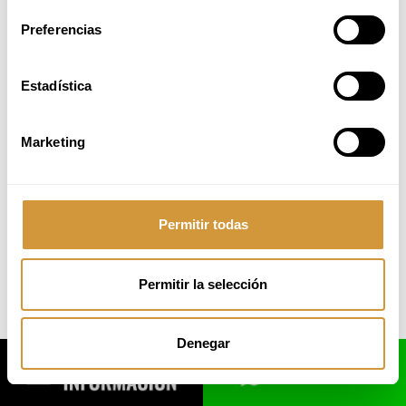
Paseo Juan Avelino Barriola, 101
Preferencias
20009 Donostia-San Sebastián (Gipuzkoa)
Tel.
: +34 943 574 500
email: info@bculinary.com
Estadística
Marketing
Desarrollado por
:
GureMedia
Permitir todas
Permitir la selección
Denegar