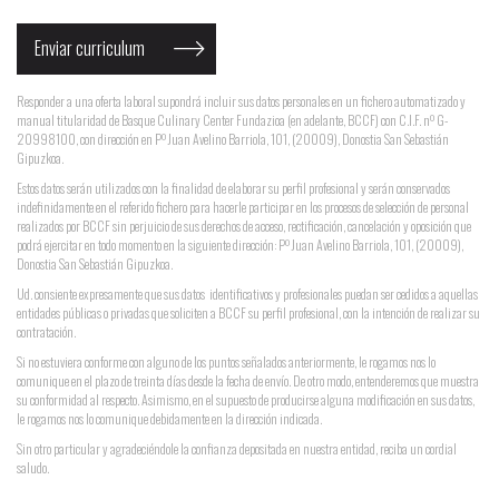
Responder a una oferta laboral supondrá incluir sus datos personales en un fichero automatizado y
manual titularidad de Basque Culinary Center Fundazioa (en adelante, BCCF) con C.I.F. nº G-
20998100, con dirección en Pº Juan Avelino Barriola, 101, (20009), Donostia San Sebastián
Gipuzkoa.
Estos datos serán utilizados con la finalidad de elaborar su perfil profesional y serán conservados
indefinidamente en el referido fichero para hacerle participar en los procesos de selección de personal
realizados por BCCF sin perjuicio de sus derechos de acceso, rectificación, cancelación y oposición que
podrá ejercitar en todo momento en la siguiente dirección: Pº Juan Avelino Barriola, 101, (20009),
Donostia San Sebastián Gipuzkoa.
Ud. consiente expresamente que sus datos identificativos y profesionales puedan ser cedidos a aquellas
entidades públicas o privadas que soliciten a BCCF su perfil profesional, con la intención de realizar su
contratación.
Si no estuviera conforme con alguno de los puntos señalados anteriormente, le rogamos nos lo
comunique en el plazo de treinta días desde la fecha de envío. De otro modo, entenderemos que muestra
su conformidad al respecto. Asimismo, en el supuesto de producirse alguna modificación en sus datos,
le rogamos nos lo comunique debidamente en la dirección indicada.
Sin otro particular y agradeciéndole la confianza depositada en nuestra entidad, reciba un cordial
saludo.