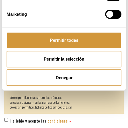
Marketing
Si quieres inscribirte en la oferta de trabajo, adjunta tu CV (PDF o
Word) en el que se incluyan tus datos de contacto para que podamos
localizarte.
Permitir todas
Permitir la selección
Curriculum
Denegar
Sólo se permiten letras sin acentos, números,
espacios y guiones _ - en los nombres de los ficheros.
Sólo están permitidos ficheros de tipo pdf, doc, zip, rar
He leído y acepto las
condiciones