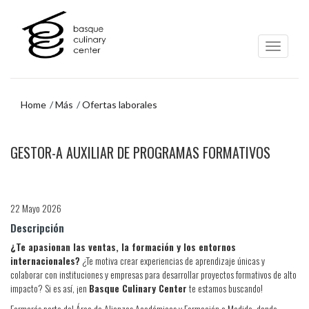
Ir
Ir
al
al
contenido
menú
principal
de
navegación
Home
Más
Ofertas laborales
Ir
GESTOR-A AUXILIAR DE PROGRAMAS FORMATIVOS
al
menú
de
navegación
22 Mayo 2026
Descripción
¿Te apasionan las ventas, la formación y los entornos
internacionales?
¿Te motiva crear experiencias de aprendizaje únicas y
colaborar con instituciones y empresas para desarrollar proyectos formativos de alto
impacto? Si es así, ¡en
Basque Culinary Center
te estamos buscando!
Formarás parte del Área de Alianzas Académicas y Formación a Medida, dando