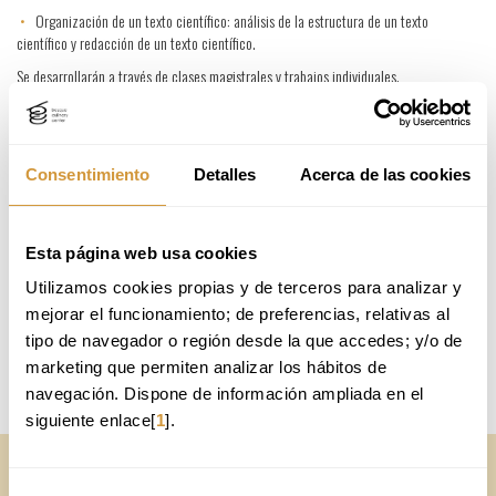
•
Organización de un texto científico: análisis de la estructura de un texto
científico y redacción de un texto científico.
Se desarrollarán a través de clases magistrales y trabajos individuales.
Producción de Textos Científicos II (1 crédito)
•
Selección de la Revista.
•
Preparar el manuscrito para publicar.
Consentimiento
Detalles
Acerca de las cookies
•
Proceso de Revisión.
•
Cómo ser revisor de un artículo científico.
Esta página web usa cookies
ACTIVIDAD FORMATIVA 2: FORMACIÓN ESPECÍFICA
Utilizamos cookies propias y de terceros para analizar y 
mejorar el funcionamiento; de preferencias, relativas al 
ACTIVIDAD FORMATIVA 3: FORMACIÓN NO REGLADA
tipo de navegador o región desde la que accedes; y/o de 
marketing que permiten analizar los hábitos de 
Inscripción
navegación. Dispone de información ampliada en el 
siguiente enlace[
1
].
Inscripción