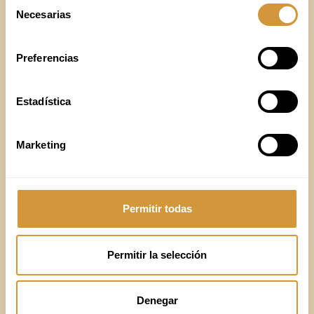
Selección
Necesarias
de
SOLICITUD DE INFORMACIÓN
consentimiento
Preferencias
Los campos marcados con
son obligatorios.
Estadística
Marketing
Permitir todas
Permitir la selección
Denegar