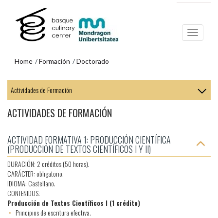
Ir
Ir
al
al
contenido
menú
principal
de
navegación
Home
Formación
Doctorado
Ir
al
menú
ACTIVIDADES DE FORMACIÓN
de
navegación
ACTIVIDAD FORMATIVA 1: PRODUCCIÓN CIENTÍFICA
(PRODUCCIÓN DE TEXTOS CIENTÍFICOS I Y II)
DURACIÓN: 2 créditos (50 horas).
CARÁCTER: obligatorio.
IDIOMA: Castellano.
CONTENIDOS:
Producción de Textos Científicos I (1 crédito)
•
Principios de escritura efectiva.