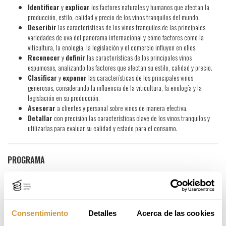
Identificar
y
explicar
los factores naturales y humanos que afectan la
producción, estilo, calidad y precio de los vinos tranquilos del mundo.
Describir
las características de los vinos tranquilos de las principales
variedades de uva del panorama internacional y cómo factores como la
viticultura, la enología, la legislación y el comercio influyen en ellos.
Reconocer
y
definir
las características de los principales vinos
espumosos, analizando los factores que afectan su estilo, calidad y precio.
Clasificar
y
exponer
las características de los principales vinos
generosos, considerando la influencia de la viticultura, la enología y la
legislación en su producción.
Asesorar
a clientes y personal sobre vinos de manera efectiva.
Detallar
con precisión las características clave de los vinos tranquilos y
utilizarlas para evaluar su calidad y estado para el consumo.
PROGRAMA
Tema 1.
Introducción al curso y Técnica de Cata.
Tema 2.
Factores naturales y la influencia humana en la viña.
Tema 3.
Factores humanos en la bodega que influyen en el estilo, la calidad
y el precio.
Consentimiento
Detalles
Acerca de las cookies
Tema 4.
Blancos de Alemania, Alsacia, Austria y la región de Tokaj, en
Hungría.