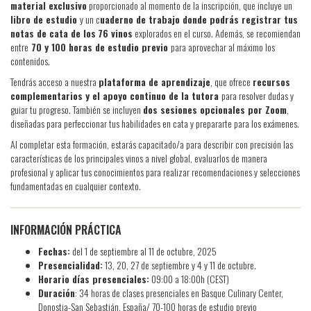
material exclusivo
proporcionado al momento de la inscripción, que incluye un
libro de estudio
y un c
uaderno de trabajo donde podrás registrar tus
notas de cata de los
76 vinos
explorados en el curso. Además, se recomiendan
entre
70 y 100 horas de estudio previo
para aprovechar al máximo los
contenidos.
Tendrás acceso a nuestra
plataforma de aprendizaje
, que ofrece
recursos
complementarios y el apoyo continuo de la tutora
para resolver dudas y
guiar tu progreso. También se incluyen
dos sesiones opcionales por Zoom
,
diseñadas para perfeccionar tus habilidades en cata y prepararte para los exámenes.
Al completar esta formación, estarás capacitado/a para describir con precisión las
características de los principales vinos a nivel global, evaluarlos de manera
profesional y aplicar tus conocimientos para realizar recomendaciones y selecciones
fundamentadas en cualquier contexto.
INFORMACIÓN PRÁCTICA
Fechas:
del 1 de septiembre al 11 de octubre, 2025
Presencialidad:
13, 20, 27 de septiembre y 4 y 11 de octubre.
Horario días presenciales:
09:00 a 18:00h (CEST)
Duración
: 34 horas de clases presenciales en Basque Culinary Center,
Donostia-San Sebastián, España/ 70-100 horas de estudio previo