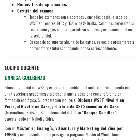
Requisitos de aprobación:
Gestión del examen
:
Todos los exámenes son elaborados y enviados desde la sede de
WSET en Londres. BCC y EDA Wine & Drinks Campus supervisarán su
realización y gestión para garantizar su envío y evaluación final en
la sede oficial.
En caso de no superar alguna de las partes, es posible presentarse a
convocatorias futuras abonando la tasa correspondiente.
EQUIPO DOCENTE
ONNECA GUELBENZU
Educadora oficial del WSET y experta reconocida en el ámbito del vino, cuenta con
una trayectoria académica y profesional que la posiciona como referente en
formación enológica. Su preparación incluye el
Diploma WSET Nivel 4 en
Vinos,
el
Nivel 3 en Sake,
y el
título de SSI Sommelier de Sake
(International Kikisake-Shi), además del distintivo
"Basque Sumiller"
,
especializado en Txakoli y Sidra.
Con un
Máster en Enología, Viticultura y Marketing del Vino por
EVENA
y como estudiante del prestigioso programa Master of Wine, Onneca