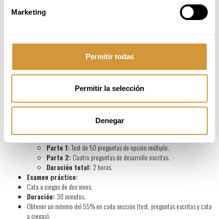
vinos a nivel internacional.
Marketing
METODOLOGÍA
Sesiones teórico-prácticas con cata de 76 vinos representativos de
Permitir todas
diferentes países.
Degustación de vinos para aplicar los conocimientos adquiridos.
Material digital y libro disponible para los alumnos.
Resolución de dudas y consultas durante el curso.
Permitir la selección
Describir los vinos aplicando la Técnica Sistemática de Cata de WSET Nivel 3
en Vinos.
Denegar
EVALUACIÓN
Examen teórico:
Parte 1:
Test de 50 preguntas de opción múltiple.
Parte 2:
Cuatro preguntas de desarrollo escritas.
Duración total:
2 horas.
Examen práctico:
Cata a ciegas de dos vinos.
Duración:
30 minutos.
Obtener un mínimo del 55% en cada sección (test, preguntas escritas y cata
a ciegas).