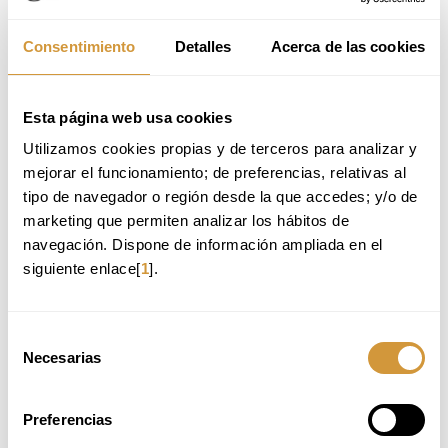
Consentimiento
Detalles
Acerca de las cookies
Esta página web usa cookies
Utilizamos cookies propias y de terceros para analizar y 
BASQUE CULINARY CENTER
mejorar el funcionamiento; de preferencias, relativas al 
Paseo Juan Avelino Barriola, 101
tipo de navegador o región desde la que accedes; y/o de 
20009 Donostia-San Sebastián (Gipuzkoa)
marketing que permiten analizar los hábitos de 
Tel.
: +34 943 574 500
navegación. Dispone de información ampliada en el 
info@bculinary.com
siguiente enlace[
1
].
FORMULARIO DE CONTACTO
Selección
Necesarias
de
Los campos marcados con
son obligatorios.
consentimiento
Preferencias