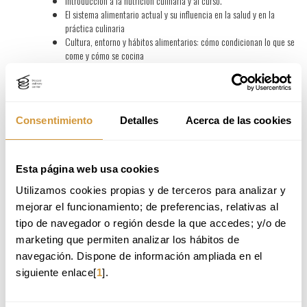
Introducción a la nutrición culinaria y al curso.
El sistema alimentario actual y su influencia en la salud y en la
práctica culinaria
Cultura, entorno y hábitos alimentarios: cómo condicionan lo que se
come y cómo se cocina
Tendencias y retos actuales en alimentación, gastronomía y salud
Nutrición aplicada a la cocina: metabolismo, digestión y salud
Densidad energética y saciedad en alimentos y platos reales
Consentimiento
Detalles
Acerca de las cookies
Macronutrientes en contexto culinario: comportamiento de grasas,
proteínas e hidratos en recetas y técnicas de cocina
Construcción de platos equilibrados
Cómo la textura y la forma del alimento influyen en la saciedad y en
Esta página web usa cookies
cómo lo digerimos
Utilizamos cookies propias y de terceros para analizar y 
Impacto del procesado culinario en la disponibilidad de nutrientes,
la respuesta metabólica y la calidad del resultado gastronómico
mejorar el funcionamiento; de preferencias, relativas al 
tipo de navegador o región desde la que accedes; y/o de 
Cocinar para nutrir: materia prima y técnicas culinarias
marketing que permiten analizar los hábitos de 
Materias primas: origen, temporalidad, calidad, atributos sensoriales
navegación. Dispone de información ampliada en el 
Técnicas culinarias que modulan el valor nutricional y funcional de
siguiente enlace[
1
].
los alimentos
Cómo comemos: percepción sensorial y comportamiento