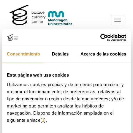
Eduki
Nabigazio-
nagusira
menura
joa
joan
Home
Ikastaroak
Ikastaroak eta mintegiak
Consentimiento
Detalles
Acerca de las cookies
Nabigazio-
AURKEZPENA
menura
joan
Esta página web usa cookies
Utilizamos cookies propias y de terceros para analizar y 
CURSO INTENSIVO | INSCRIPCIÓN ABIERTA
mejorar el funcionamiento; de preferencias, relativas al 
tipo de navegador o región desde la que accedes; y/o de 
marketing que permiten analizar los hábitos de 
Fecha pendiente de confirmación
navegación. Dispone de información ampliada en el 
siguiente enlace[
1
].
pendiente de confirmación