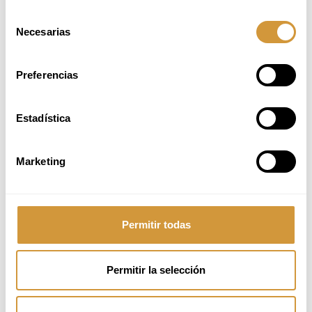
Izena eman online
Selección
Necesarias
de
consentimiento
Preferencias
Ikastaroa %100 gaztelaniaz ematen da. Mesedez, kontsultatu gaztelaniazko
Estadística
bertsioa.
Marketing
Mas informacion
Permitir todas
Informazio gehio eskatu
Permitir la selección