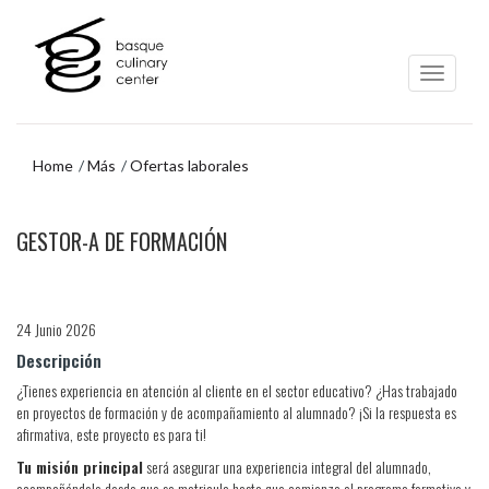
Ir
Ir
al
al
contenido
menú
principal
de
navegación
Home
Más
Ofertas laborales
Ir
GESTOR-A DE FORMACIÓN
al
menú
de
navegación
24 Junio 2026
Descripción
¿Tienes experiencia en atención al cliente en el sector educativo? ¿Has trabajado
en proyectos de formación y de acompañamiento al alumnado? ¡Si la respuesta es
afirmativa, este proyecto es para ti!
Tu misión principal
será asegurar una experiencia integral del alumnado,
acompañándole desde que se matricula hasta que comienza el programa formativo y