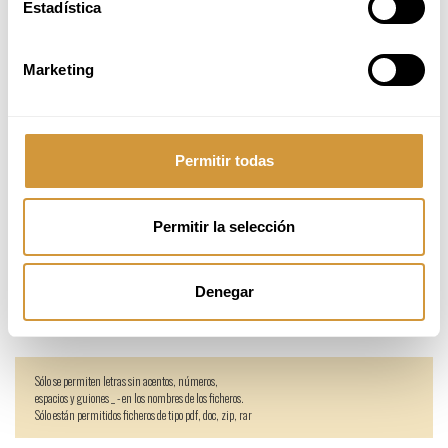
Estadística
¿Sientes que encajas en nuestro equipo? ¡no dudes en hacernos
llegar tu candidatura!
Marketing
Si quieres inscribirte en la oferta de trabajo, adjunta tu CV (PDF o
Word) en el que se incluyan tus datos de contacto para que podamos
localizarte.
Permitir todas
Permitir la selección
Curriculum
Denegar
Sólo se permiten letras sin acentos, números,
espacios y guiones _ - en los nombres de los ficheros.
Sólo están permitidos ficheros de tipo pdf, doc, zip, rar