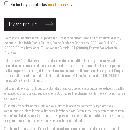
He leído y acepto las
condiciones
Responder a una oferta laboral supondrá incluir sus datos personales en un fichero automatizado y
manual titularidad de Basque Culinary Center Fundazioa (en adelante, BCCF) con C.I.F. nº G-
20998100, con dirección en Pº Juan Avelino Barriola, 101, (20009), Donostia San Sebastián
Gipuzkoa.
Estos datos serán utilizados con la finalidad de elaborar su perfil profesional y serán conservados
indefinidamente en el referido fichero para hacerle participar en los procesos de selección de personal
realizados por BCCF sin perjuicio de sus derechos de acceso, rectificación, cancelación y oposición que
podrá ejercitar en todo momento en la siguiente dirección: Pº Juan Avelino Barriola, 101, (20009),
Donostia San Sebastián Gipuzkoa.
Ud. consiente expresamente que sus datos identificativos y profesionales puedan ser cedidos a aquellas
entidades públicas o privadas que soliciten a BCCF su perfil profesional, con la intención de realizar su
contratación.
Si no estuviera conforme con alguno de los puntos señalados anteriormente, le rogamos nos lo
comunique en el plazo de treinta días desde la fecha de envío. De otro modo, entenderemos que muestra
su conformidad al respecto. Asimismo, en el supuesto de producirse alguna modificación en sus datos,
le rogamos nos lo comunique debidamente en la dirección indicada.
Sin otro particular y agradeciéndole la confianza depositada en nuestra entidad, reciba un cordial