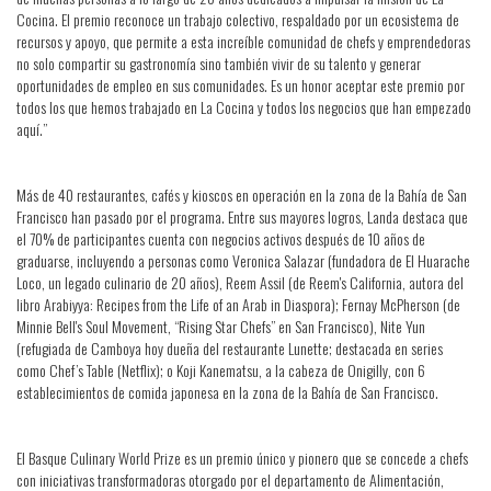
Cocina. El premio reconoce un trabajo colectivo, respaldado por un ecosistema de
recursos y apoyo, que permite a esta increíble comunidad de chefs y emprendedoras
no solo compartir su gastronomía sino también vivir de su talento y generar
oportunidades de empleo en sus comunidades. Es un honor aceptar este premio por
todos los que hemos trabajado en La Cocina y todos los negocios que han empezado
aquí.”
Más de 40 restaurantes, cafés y kioscos en operación en la zona de la Bahía de San
Francisco han pasado por el programa. Entre sus mayores logros, Landa destaca que
el 70% de participantes cuenta con negocios activos después de 10 años de
graduarse, incluyendo a personas como Veronica Salazar (fundadora de El Huarache
Loco, un legado culinario de 20 años), Reem Assil (de Reem's California, autora del
libro Arabiyya: Recipes from the Life of an Arab in Diaspora); Fernay McPherson (de
Minnie Bell's Soul Movement, “Rising Star Chefs” en San Francisco), Nite Yun
(refugiada de Camboya hoy dueña del restaurante Lunette; destacada en series
como Chef’s Table (Netflix); o Koji Kanematsu, a la cabeza de Onigilly, con 6
establecimientos de comida japonesa en la zona de la Bahía de San Francisco.
El Basque Culinary World Prize es un premio único y pionero que se concede a chefs
con iniciativas transformadoras otorgado por el departamento de Alimentación,