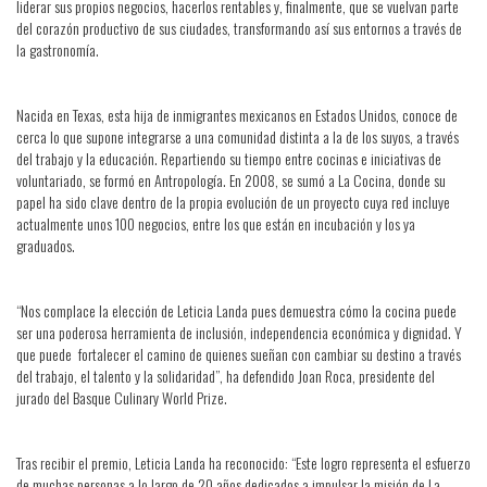
liderar sus propios negocios, hacerlos rentables y, finalmente, que se vuelvan parte
del corazón productivo de sus ciudades, transformando así sus entornos a través de
la gastronomía.
Nacida en Texas, esta hija de inmigrantes mexicanos en Estados Unidos, conoce de
cerca lo que supone integrarse a una comunidad distinta a la de los suyos, a través
del trabajo y la educación. Repartiendo su tiempo entre cocinas e iniciativas de
voluntariado, se formó en Antropología. En 2008, se sumó a La Cocina, donde su
papel ha sido clave dentro de la propia evolución de un proyecto cuya red incluye
actualmente unos 100 negocios, entre los que están en incubación y los ya
graduados.
“Nos complace la elección de Leticia Landa pues demuestra cómo la cocina puede
ser una poderosa herramienta de inclusión, independencia económica y dignidad. Y
que puede fortalecer el camino de quienes sueñan con cambiar su destino a través
del trabajo, el talento y la solidaridad”, ha defendido Joan Roca, presidente del
jurado del Basque Culinary World Prize.
Tras recibir el premio, Leticia Landa ha reconocido: “Este logro representa el esfuerzo
de muchas personas a lo largo de 20 años dedicados a impulsar la misión de La