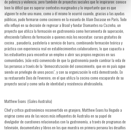
de pobreza y violencia, pero también de proyectos sociales que le inspiraron: conoce
bien lo difícil que es superar contextos marginados y lo importante que es que
alguien te eche una mano, como a él mismo le ocurrió cuando, gracias a las ayudas
públicas, pudo formarse como cocinero en la escuela de Alain Ducasse en París. Todo
ello influyó en su decisión de regresar a Brasil y fundar Diamantes na Cozinha, un
proyecto que utiliza la formación en gastronomía como herramienta de superación,
ofreciendo talleres de formación a quienes más los necesitan: cursos gratuitos de
cocina , panadería, pastelería o servicio de barra, combinando formación teórica y
práctica con experiencia real en establecimientos colaboradores, lo que capacita a
los estudiantes para encontrar un empleo o abrir sus propios negocios en sus
comunidades. João está convencido de que la gastronomía puede cambiar la vida de
las personas a través de la “democratización del conocimiento, que en mi país sigue
siendo un privilegio de unos pocos”, y con su organización lo está demostrando. En
su restaurante Dois de Fevereiro, en el que utiliza la cocina como escaparate de su
proyecto social y como seña de identidad y resistencia afrobrasileña.
Matthew Evans (Gales-Australia)
Chef y crítico gastronómico reconvertido en granjero, Matthew Evans ha llegado a
erigirse como una de las voces más influyentes de Australia en su papel de
divulgador de cuestiones relacionadas con la gastronomía, a través de programas de
televisión, documentales y libros en los que muestra en primera persona los desafíos