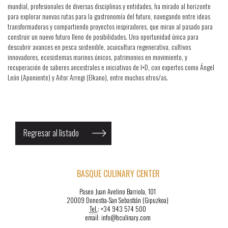
mundial, profesionales de diversas disciplinas y entidades, ha mirado al horizonte
para explorar nuevas rutas para la gastronomía del futuro, navegando entre ideas
transformadoras y compartiendo proyectos inspiradores, que miran al pasado para
construir un nuevo futuro lleno de posibilidades. Una oportunidad única para
descubrir avances en pesca sostenible, acuicultura regenerativa, cultivos
innovadores, ecosistemas marinos únicos, patrimonios en movimiento, y
recuperación de saberes ancestrales e iniciativas de I+D, con expertos como Ángel
León (Aponiente) y Aitor Arregi (Elkano), entre muchos otros/as.
Regresar al listado
BASQUE CULINARY CENTER
Paseo Juan Avelino Barriola, 101
20009 Donostia-San Sebastián (Gipuzkoa)
Tel.
: +34 943 574 500
email: info@bculinary.com