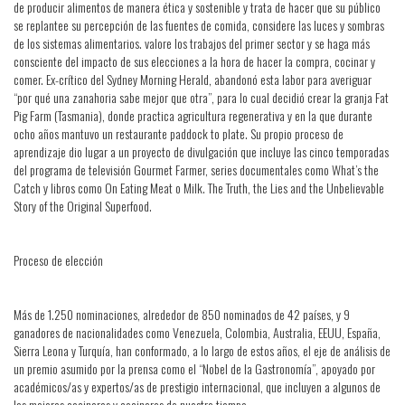
de producir alimentos de manera ética y sostenible y trata de hacer que su público
se replantee su percepción de las fuentes de comida, considere las luces y sombras
de los sistemas alimentarios. valore los trabajos del primer sector y se haga más
consciente del impacto de sus elecciones a la hora de hacer la compra, cocinar y
comer. Ex-crítico del Sydney Morning Herald, abandonó esta labor para averiguar
“por qué una zanahoria sabe mejor que otra”, para lo cual decidió crear la granja Fat
Pig Farm (Tasmania), donde practica agricultura regenerativa y en la que durante
ocho años mantuvo un restaurante paddock to plate. Su propio proceso de
aprendizaje dio lugar a un proyecto de divulgación que incluye las cinco temporadas
del programa de televisión Gourmet Farmer, series documentales como What’s the
Catch y libros como On Eating Meat o Milk. The Truth, the Lies and the Unbelievable
Story of the Original Superfood.
Proceso de elección
Más de 1.250 nominaciones, alrededor de 850 nominados de 42 países, y 9
ganadores de nacionalidades como Venezuela, Colombia, Australia, EEUU, España,
Sierra Leona y Turquía, han conformado, a lo largo de estos años, el eje de análisis de
un premio asumido por la prensa como el “Nobel de la Gastronomía”, apoyado por
académicos/as y expertos/as de prestigio internacional, que incluyen a algunos de
los mejores cocineros y cocineras de nuestro tiempo.