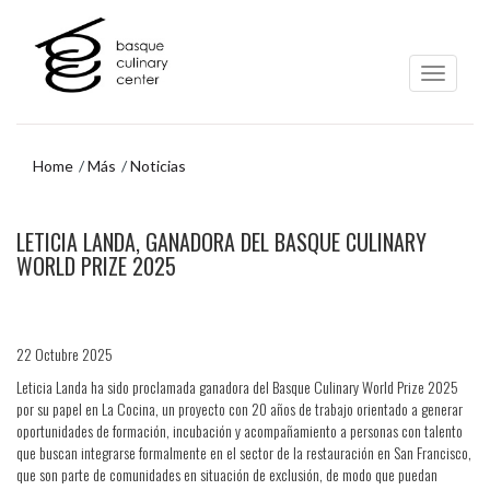
Ir
Ir
al
al
contenido
menú
principal
de
navegación
Home
Más
Noticias
Ir
LETICIA LANDA, GANADORA DEL BASQUE CULINARY
al
menú
WORLD PRIZE 2025
de
navegación
22 Octubre 2025
Leticia Landa ha sido proclamada ganadora del Basque Culinary World Prize 2025
por su papel en La Cocina, un proyecto con 20 años de trabajo orientado a generar
oportunidades de formación, incubación y acompañamiento a personas con talento
que buscan integrarse formalmente en el sector de la restauración en San Francisco,
que son parte de comunidades en situación de exclusión, de modo que puedan