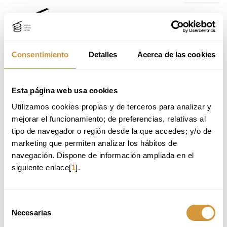
Ir
Ir
al
al
contenido
menú
principal
de
navegación
Consentimiento
Detalles
Acerca de las cookies
Home
Sobre BCC
Campus
Ir
Esta página web usa cookies
INNOVACIÓN
al
Utilizamos cookies propias y de terceros para analizar y 
menú
de
mejorar el funcionamiento; de preferencias, relativas al 
navegación
tipo de navegador o región desde la que accedes; y/o de 
marketing que permiten analizar los hábitos de 
navegación. Dispone de información ampliada en el 
siguiente enlace[
1
].
INSTALACIONES
Selección
Necesarias
de
CAFETERÍA
consentimiento