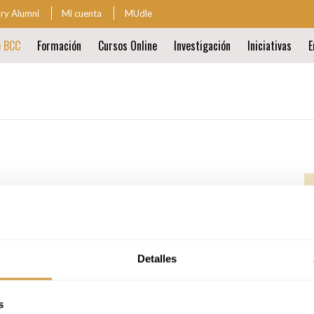
ary Alumni
Mi cuenta
MUdle
za
e BCC
Formación
Cursos Online
Investigación
Iniciativas
E
ión
al
ión
al
Detalles
cinas para investigadores.
s