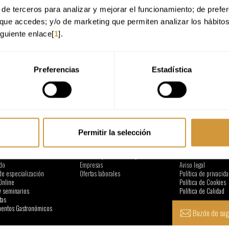
de terceros para analizar y mejorar el funcionamiento; de preferen
que accedes; y/o de marketing que permiten analizar los hábito
iguiente enlace[
1
].
Preferencias
Estadística
CIÓN
DE INTERÉS
NORMATIVAS
Permitir la selección
Servicio de Restaurante
Portal de Transparen
s
Facultad (Instalaciones)
Perfil del Contratant
do
Empresas
Aviso legal
de especialización
Ofertas laborales
Política de privacida
Online
Política de Cookies
y seminarios
Política de Calidad
tas
ntos Gastronómicos
Buzón de sug