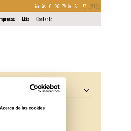
SELECCIÓN
ES
EU
EN
DE
IDIOMA
mpresas
Más
Contacto
INSTALACIONES
CAFETERÍA
Acerca de las cookies
BIBLIOTECA
TALLERES
TALLER EXPERIMENTAL