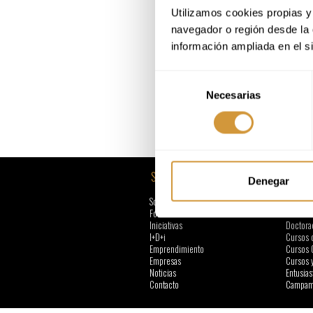
Utilizamos cookies propias y 
navegador o región desde la 
información ampliada en el s
Selección
Necesarias
de
consentimiento
SOBRE BCC
FORMA
Denegar
Sobre Basque Culinary
Grado
Formación
Mástere
Iniciativas
Doctora
I+D+i
Cursos 
Emprendimiento
Cursos 
Empresas
Cursos 
Noticias
Entusias
Contacto
Campame