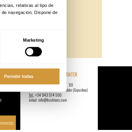
AULA ANÁLISIS SENSORIAL
cias, relativas al tipo de 
AUDITORIO
s de navegación. Dispone de 
CENTRO DE INVESTIGACIÓN
ZONAS COMUNES
PARKING PÚBLICO
TALLER DE INNOVACIÓN CREATIVA
Marketing
TALLER DE CREATIVIDAD
BASQUE CULINARY CENTER
Permitir todas
cia
Paseo Juan Avelino Barriola, 101
e
20009 Donostia-San Sebastián (Gipuzkoa)
Tel.
: +34 943 574 500
d
email: info@bculinary.com
erencias