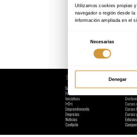
Utilizamos cookies propias y 
navegador o región desde la 
información ampliada en el s
Selección
Necesarias
de
consentimiento
SOBRE BCC
FORMA
Denegar
Sobre Basque Culinary
Grado
Formación
Mástere
Iniciativas
Doctora
I+D+i
Cursos 
Emprendimiento
Cursos 
Empresas
Cursos 
Noticias
Entusias
Contacto
Campame