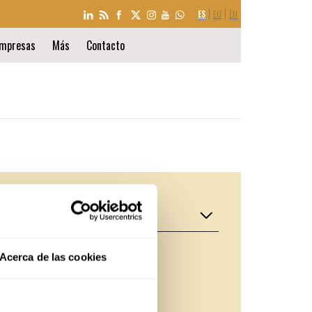
SELECCIÓN
ES
EU
EN
DE
IDIOMA
mpresas
Más
Contacto
INSTALACIONES
CAFETERÍA
Acerca de las cookies
BIBLIOTECA
TALLERES
TALLER EXPERIMENTAL