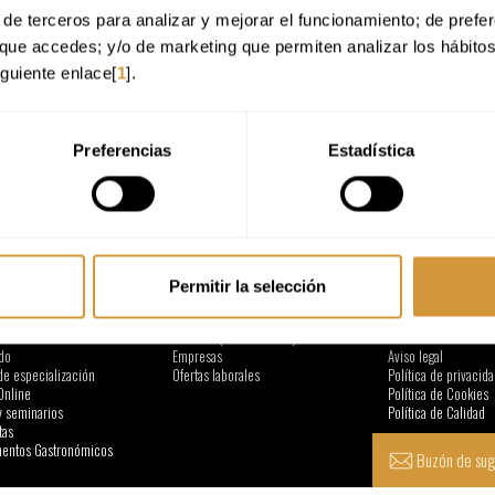
de terceros para analizar y mejorar el funcionamiento; de preferen
que accedes; y/o de marketing que permiten analizar los hábito
iguiente enlace[
1
].
Preferencias
Estadística
CIÓN
DE INTERÉS
NORMATIVAS
Permitir la selección
Servicio de Restaurante
Portal de Transparen
s
Facultad (Instalaciones)
Perfil del Contratant
do
Empresas
Aviso legal
de especialización
Ofertas laborales
Política de privacida
Online
Política de Cookies
y seminarios
Política de Calidad
tas
ntos Gastronómicos
Buzón de sug