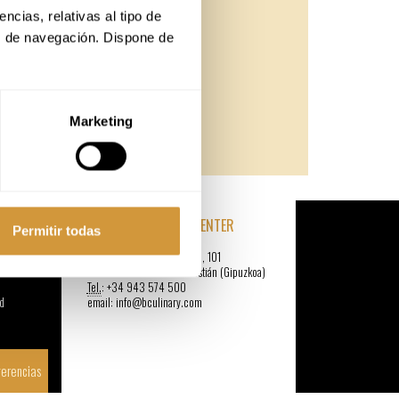
AULA ANÁLISIS SENSORIAL
cias, relativas al tipo de 
AUDITORIO
s de navegación. Dispone de 
CENTRO DE INVESTIGACIÓN
ZONAS COMUNES
PARKING PÚBLICO
TALLER DE INNOVACIÓN CREATIVA
Marketing
TALLER DE CREATIVIDAD
BASQUE CULINARY CENTER
Permitir todas
cia
Paseo Juan Avelino Barriola, 101
e
20009 Donostia-San Sebastián (Gipuzkoa)
Tel.
: +34 943 574 500
d
email: info@bculinary.com
erencias