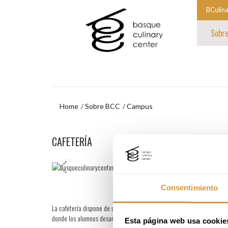
Ir
Ir
BCulin
al
al
Comien
contenido
menú
Sobr
principal
de
la
navegación
navegac
Fin
princip
de
la
navegac
princip
Home
Sobre BCC
Campus
Ir
CAFETERÍA
al
menú
de
navegación
Consentimiento
La cafetería dispone de una decoración naturalista, firmada por la d
donde los alumnos desarrollan formación en cocina y en servicio en sa
Esta página web usa cookie