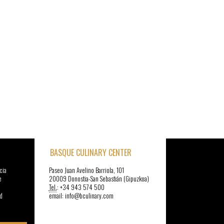
BASQUE CULINARY CENTER
cia
Paseo Juan Avelino Barriola, 101
e
20009 Donostia-San Sebastián (Gipuzkoa)
Tel.
: +34 943 574 500
d
email: info@bculinary.com