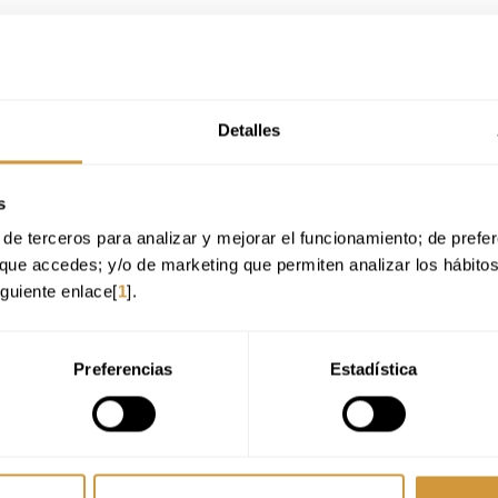
Detalles
 diferentes tipos de servicio y desarrollar habilidades para aumentar la
s
de terceros para analizar y mejorar el funcionamiento; de preferen
que accedes; y/o de marketing que permiten analizar los hábito
iguiente enlace[
1
].
ala.
Preferencias
Estadística
no, cerveza, cafés y coctelería, entre otros productos.