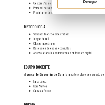
Denegar
Gestores/as de sala y servicio
Personal de sala
Propietarios de restaurantes y hoteles; gestores de sala y servi
METODOLOGÍA
Sesiones teórico-demostrativas
Juegos de roll
Clases magistrales
Resolución de dudas y consultas
Acceso a toda la documentación en formato digital
EQUIPO DOCENTE
El
curso de
Dirección de Sala
lo imparte profesorado experto del
Luisa López
Koro Santos
Gonzalo Parras