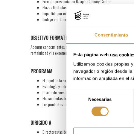
Formato presencial en Basque Culinary Center
Plazas limitadas
Impartido por expertos/as de la sala y servicio
Incluye certificado de asistencia
Consentimiento
OBJETIVO FORMATIVO
Adquirir conocimientos avanzados sobre el funcionamiento de la sala en
rentabilidad y la experiencia del cliente.
Esta página web usa cookie
Utilizamos cookies propias y 
PROGRAMA
navegador o región desde la 
información ampliada en el s
El papel de la sala en el restaurante contemporáneo.
Psicología y habilidades de comunicación aplicada a la sala.
Diseño de servicios, experiencias y sensorialidad en la sala.
Selección
Herramientas de gestión: mejorando la gestión integral de la s
Necesarias
de
Los productos en el restaurante: inmersión en la cultura del vi
consentimiento
DIRIGIDO A
Directores/as de sala