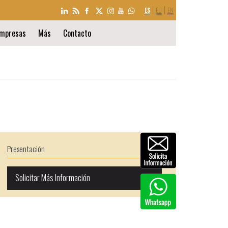
SELECCIÓN
ES
EU
EN
DE
IDIOMA
mpresas
Más
Contacto
Presentación
Solicitar Más Información