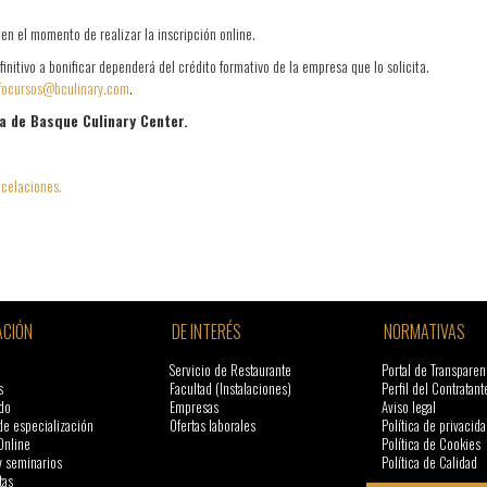
n el momento de realizar la inscripción online.
initivo a bonificar dependerá del crédito formativo de la empresa que lo solicita.
focursos@bculinary.com
.
ia de Basque Culinary Center.
ncelaciones.
CIÓN
DE INTERÉS
NORMATIVAS
Servicio de Restaurante
Portal de Transparen
s
Facultad (Instalaciones)
Perfil del Contratant
do
Empresas
Aviso legal
de especialización
Ofertas laborales
Política de privacida
Online
Política de Cookies
y seminarios
Política de Calidad
tas