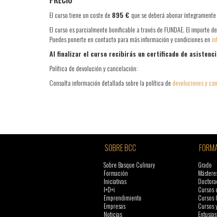
​​PRECIO
El curso tiene un coste de
895 €
que se deberá abonar íntegramente e
El curso es parcialmente bonificable a través de FUNDAE. El importe def
Puedes ponerte en contacto para más información y condiciones en
in
Al finalizar el curso recibirás un certificado de asistenc
Política de devolución y cancelación:
Consulta información detallada sobre la política de
devoluciones y ca
SOBRE BCC
FORMA
Sobre Basque Culinary
Grado
Formación
Mástere
Iniciativas
Doctora
I+D+i
Cursos 
Emprendimiento
Cursos 
Empresas
Cursos 
Noticias
Entusias