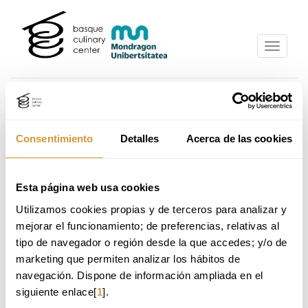
Skip
Skip
to
to
main
navigation
content
menu
Home
Training
Courses and seminars
Skip
Consentimiento
Detalles
Acerca de las cookies
PRESENTATION
to
navigation
menu
Esta página web usa cookies
CURSO INTENSIVO | INSCRIPCIÓN ABIERTA
Utilizamos cookies propias y de terceros para analizar y 
mejorar el funcionamiento; de preferencias, relativas al 
tipo de navegador o región desde la que accedes; y/o de 
marketing que permiten analizar los hábitos de 
From 15:30 to 20:30h
navegación. Dispone de información ampliada en el 
siguiente enlace[
1
].
Online Application