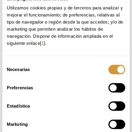
● Introducción a la caza y la sostenibilidad
Utilizamos cookies propias y de terceros para analizar y 
○ Principios éticos, estacionales y medioambientales.
mejorar el funcionamiento; de preferencias, relativas al 
○ Selección y tratamiento responsable del producto.
tipo de navegador o región desde la que accedes; y/o de 
marketing que permiten analizar los hábitos de 
● Carnes de caza
navegación. Dispone de información ampliada en el 
○ Tipologías, despiece y preparación.
○ Técnicas de cocción: brasa, estofado, baja temperatura.
siguiente enlace[
1
].
● Setas y hongos
Selección
○ Identificación de especies comestibles.
Necesarias
○ Limpieza, conservación y cocción creativa.
de
consentimiento
● Fusiones contemporáneas
Preferencias
○ Creación de platos que integren caza y setas.
○ Equilibrio de sabores y presentación profesional.
Estadística
Marketing