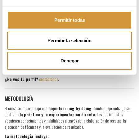
DIRIGIDO A
Permitir todas
Profesionales del sector de la restauración:
Jefe/a de cocina
Permitir la selección
Jefe/a de partida
Cocineros/as
Chef ejecutivo
Denegar
Recién graduados en cocina
Profesores de cocina
¿No ves tu perfil?
contáctanos
.
METODOLOGÍA
El curso se imparte bajo el enfoque
learning by doing
, donde el aprendizaje se
centra en la
práctica y la experimentación directa
. Los participantes
adquieren conocimientos y habilidades a través de la elaboración de recetas, la
ejecución de técnicas y la evaluación de resultados.
La metodología incluye: