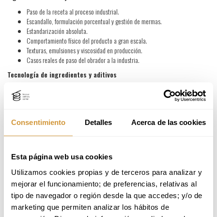
Paso de la receta al proceso industrial.
Escandallo, formulación porcentual y gestión de mermas.
Estandarización absoluta.
Comportamiento físico del producto a gran escala.
Texturas, emulsiones y viscosidad en producción.
Casos reales de paso del obrador a la industria.
Tecnología de ingredientes y aditivos
Hidrocoloides, emulsionantes y estabilizantes.
Gomas, alginatos, carragenatos y lecitinas.
Criterios de selección según proceso y vida útil.
Lectura técnica de declaraciones de ingredientes.
Consentimiento
Detalles
Acerca de las cookies
Estrategias de clean label.
Reformulación de producto existente.
Procesos de conservación y seguridad alimentaria
Esta página web usa cookies
Pasteurización, esterilización y quinta gama.
Utilizamos cookies propias y de terceros para analizar y 
Envasado al vacío y atmósferas modificadas.
mejorar el funcionamiento; de preferencias, relativas al 
Alargamiento de vida útil sin pérdida sensorial.
APPCC aplicado al diseño de nuevas recetas.
tipo de navegador o región desde la que accedes; y/o de 
Identificación de puntos críticos de control.
marketing que permiten analizar los hábitos de 
Documentación técnica obligatoria en I+D.