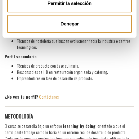
DIRIGIDO A
Permitir la selección
Perfil principal
Cocineros y chefs profesionales con experiencia que quieren acceder a I+D
Denegar
industrial.
Profesionales de cocina con potencial industrial no formalizado.
Técnicos de hostelería que buscan evolucionar hacia la industria o centros
tecnológicos.
Perfil secundario
Técnicos de producto con base culinaria.
Responsables de I+D en restauración organizada y catering.
Emprendedores en fase de desarrollo de producto.
¿No ves tu perfil?
Contáctanos
.
METODOLOGÍA
El curso se desarrolla bajo un enfoque
learning by doing
, orientado a que el
participante trabaje como lo haría en un entorno real de desarrollo de producto.
Cada sesión combina contenidos técnicos con aplicación inmediata, utilizando la