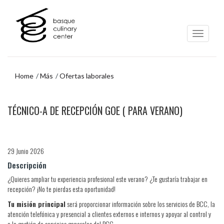
Ir
Ir
al
al
contenido
menú
principal
de
navegación
Home
Más
Ofertas laborales
Ir
TÉCNICO-A DE RECEPCIÓN GOE ( PARA VERANO)
al
menú
de
navegación
29 Junio 2026
Descripción
¿Quieres ampliar tu experiencia profesional este verano? ¿Te gustaría trabajar en
recepción? ¡No te pierdas esta oportunidad!
Tu misión principal
será proporcionar información sobre los servicios de BCC, la
atención telefónica y presencial a clientes externos e internos y apoyar al control y
a la gestión de servicios generales del BCC.