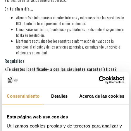
En tu día a día...
Atenderás e informarás a clientes internos y externos sobre los servicios de
BCC, tanto de forma presencial como telefónica.
Canalizarás consultas, incidencias y solicitudes, realizando el seguimiento
hasta su resolución.
Mantendrás actualizados los registros e información derivados de la
atención al cliente y de los servicios generales, garantizando un servicio
eficiente y de calidad.
Requisitos
¿Te sientes identificado- a con las siguientes características?
Tienes formación de Grado Superior en Administración y Finanzas, Turismo o
campos similares.
Te gusta relacionarte con personas y tienes experiencia en puestos
relacionados con la atención al cliente.
Consentimiento
Detalles
Acerca de las cookies
Eres una persona resolutiva y te gusta trabajar de manera autónoma.
Llamarás nuestra atención si...
Esta página web usa cookies
Tienes conocimiento en programas específicos como Business Central
Dynamics 365, Salto o Excel.
Utilizamos cookies propias y de terceros para analizar y 
Has trabajado previamente con una ERP.