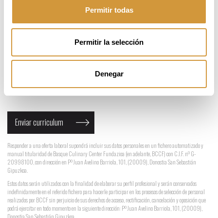
Curriculum
Permitir todas
Permitir la selección
Sólo se permiten letras sin acentos, números,
espacios y guiones _ - en los nombres de los ficheros.
Sólo están permitidos ficheros de tipo pdf, doc, zip, rar
Denegar
He leído y acepto las
condiciones
Responder a una oferta laboral supondrá incluir sus datos personales en un fichero automatizado y
manual titularidad de Basque Culinary Center Fundazioa (en adelante, BCCF) con C.I.F. nº G-
20998100, con dirección en Pº Juan Avelino Barriola, 101, (20009), Donostia San Sebastián
Gipuzkoa.
Estos datos serán utilizados con la finalidad de elaborar su perfil profesional y serán conservados
indefinidamente en el referido fichero para hacerle participar en los procesos de selección de personal
realizados por BCCF sin perjuicio de sus derechos de acceso, rectificación, cancelación y oposición que
podrá ejercitar en todo momento en la siguiente dirección: Pº Juan Avelino Barriola, 101, (20009),
Donostia San Sebastián Gipuzkoa.