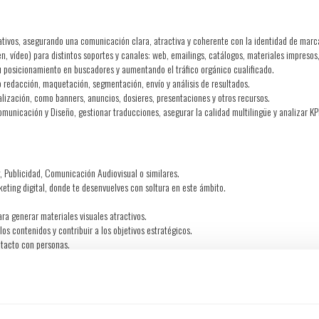
mativos, asegurando una comunicación clara, atractiva y coherente con la identidad de mar
n, vídeo) para distintos soportes y canales: web, emailings, catálogos, materiales impresos
u posicionamiento en buscadores y aumentando el tráfico orgánico cualificado.
o redacción, maquetación, segmentación, envío y análisis de resultados.
alización, como banners, anuncios, dosieres, presentaciones y otros recursos.
omunicación y Diseño, gestionar traducciones, asegurar la calidad multilingüe y analizar K
, Publicidad, Comunicación Audiovisual o similares.
eting digital, donde te desenvuelves con soltura en este ámbito.
ra generar materiales visuales atractivos.
los contenidos y contribuir a los objetivos estratégicos.
ontacto con personas.
s.