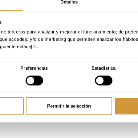
Detalles
o.
s
o con mucha pasión por la gastronomía.
de terceros para analizar y mejorar el funcionamiento; de preferen
n independencia y flexibilidad y a la autogestión.
que accedes; y/o de marketing que permiten analizar los hábito
mos y nos preocupamos por las personas de nuestro equipo.
iguiente enlace[
1
].
ertificado de Discapacidad, infórmanos de ello para asegurar que tienes el apoyo adecuad
n inscribirte a la oferta!
Preferencias
Estadística
tu CV (PDF o Word) en el que se incluyan tus datos de contacto para que po
Permitir la selección