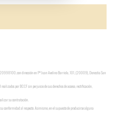
 G-20998100, con dirección en Pº Juan Avelino Barriola, 101, (20009), Donostia San
l realizados por BCCF sin perjuicio de sus derechos de acceso, rectificación,
ealizar su contratación.
a su conformidad al respecto. Asimismo, en el supuesto de producirse alguna