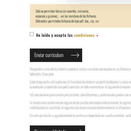
Sólo se permiten letras sin acentos, números,
espacios y guiones _ - en los nombres de los ficheros.
Sólo están permitidos ficheros de tipo pdf, doc, zip, rar
He leído y acepto las
condiciones
Responder a una oferta laboral supondrá incluir sus datos personales en un ficher
Sebastián Gipuzkoa.
Estos datos serán utilizados con la finalidad de elaborar su perfil profesional y serán 
cancelación y oposición que podrá ejercitar en todo momento en la siguiente direcci
Ud. consiente expresamente que sus datos identificativos y profesionales puedan ser ce
Si no estuviera conforme con alguno de los puntos señalados anteriormente, le rogamo
modificación en sus datos, le rogamos nos lo comunique debidamente en la dirección 
Sin otro particular y agradeciéndole la confianza depositada en nuestra entidad, recib