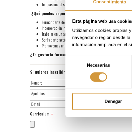
Consentimiento
Te apasiona el sector de la formación y el mundo gastronómic
¿Qué puedes esperar de Basque Culinary Center?
Esta página web usa cookie
Formar parte de un proyecto pionero en continuo crecimient
Incorporación indefinida a jornada completa.
Utilizamos cookies propias y 
Trabajar en un ambiente basado en la confianza. Ofrecemos gra
navegador o región desde la 
Serás parte activa en mantener un buen clima laboral. Cuida
información ampliada en el s
Promovemos un entorno inclusivo. Además, si cuentas con el C
¿Te gustaría formar parte de nuestro equipo? ¡No dudes e
Selección
Necesarias
de
Si quieres inscribirte en la oferta de trabajo, adjunta 
consentimiento
Denegar
Curriculum