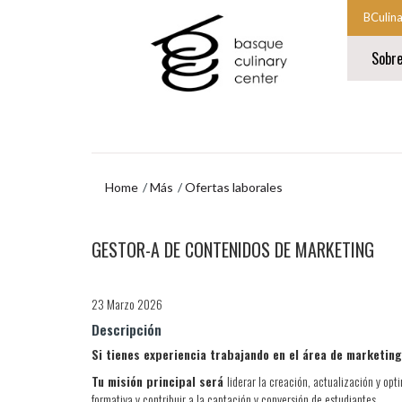
Ir
Ir
BCulin
al
al
Comien
contenido
menú
Sobr
principal
de
la
navegación
navegac
Fin
princip
de
la
navegac
princip
Home
Más
Ofertas laborales
Ir
GESTOR-A DE CONTENIDOS DE MARKETING
al
menú
de
navegación
23 Marzo 2026
Descripción
Si tienes experiencia trabajando en el área de marketing
Tu misión principal será
liderar la creación, actualización y op
formativa y contribuir a la captación y conversión de estudiantes.