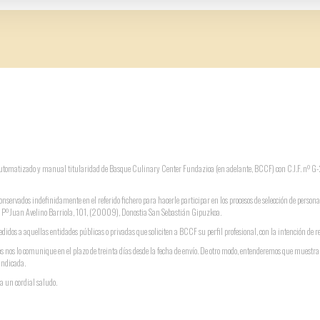
o automatizado y manual titularidad de Basque Culinary Center Fundazioa (en adelante, BCCF) con C.I.F. nº
conservados indefinidamente en el referido fichero para hacerle participar en los procesos de selección de persona
ón: Pº Juan Avelino Barriola, 101, (20009), Donostia San Sebastián Gipuzkoa.
didos a aquellas entidades públicas o privadas que soliciten a BCCF su perfil profesional, con la intención de r
s nos lo comunique en el plazo de treinta días desde la fecha de envío. De otro modo, entenderemos que muestr
indicada.
a un cordial saludo.