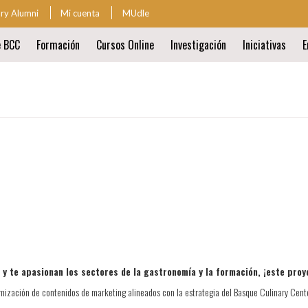
ary Alumni
Mi cuenta
MUdle
za
e BCC
Formación
Cursos Online
Investigación
Iniciativas
E
ión
al
ión
al
 y te apasionan los sectores de la gastronomía y la formación, ¡este pro
timización de contenidos de marketing alineados con la estrategia del Basque Culinary Cent