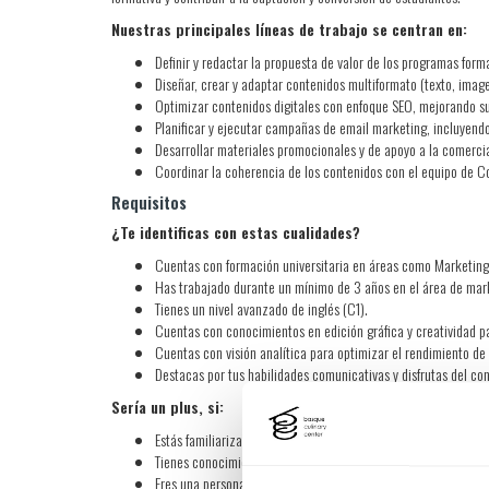
Nuestras principales líneas de trabajo se centran en:
Definir y redactar la propuesta de valor de los programas for
Diseñar, crear y adaptar contenidos multiformato (texto, image
Optimizar contenidos digitales con enfoque SEO, mejorando s
Planificar y ejecutar campañas de email marketing, incluyend
Desarrollar materiales promocionales y de apoyo a la comerci
Coordinar la coherencia de los contenidos con el equipo de C
Requisitos
¿Te identificas con estas cualidades?
Cuentas con formación universitaria en áreas como Marketing
Has trabajado durante un mínimo de 3 años en el área de mark
Tienes un nivel avanzado de inglés (C1).
Cuentas con conocimientos en edición gráfica y creatividad pa
Cuentas con visión analítica para optimizar el rendimiento de 
Destacas por tus habilidades comunicativas y disfrutas del c
Sería un plus, si:
Estás familiarizado/a con el uso de CRM.
Tienes conocimientos de SEO Y GEO.
Eres una persona proactiva, resolutiva y orientada a resultado