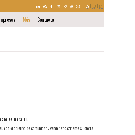
SELECCIÓN
ES
EU
EN
DE
IDIOMA
mpresas
Más
Contacto
yecto es para ti!
er, con el objetivo de comunicar y vender eficazmente su oferta