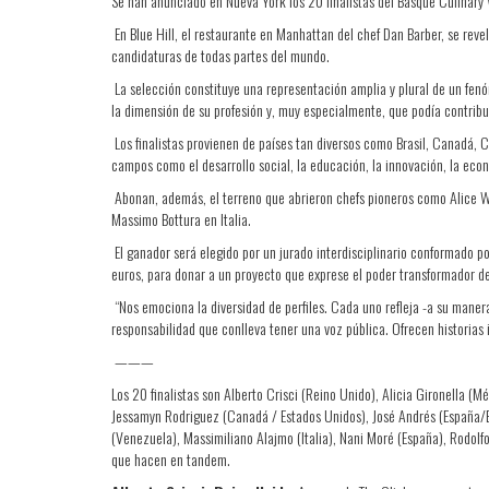
Se han anunciado en Nueva York los 20 finalistas del Basque Culinary 
En Blue Hill, el restaurante en Manhattan del chef Dan Barber, se rev
candidaturas de todas partes del mundo.
La selección constituye una representación amplia y plural de un fe
la dimensión de su profesión y, muy especialmente, que podía contribui
Los finalistas provienen de países tan diversos como Brasil, Canadá, 
campos como el desarrollo social, la educación, la innovación, la econo
Abonan, además, el terreno que abrieron chefs pioneros como Alice 
Massimo Bottura en Italia.
El ganador será elegido por un jurado interdisciplinario conformado 
euros, para donar a un proyecto que exprese el poder transformador de
“Nos emociona la diversidad de perfiles. Cada uno refleja -a su mane
responsabilidad que conlleva tener una voz pública. Ofrecen historias 
———
Los 20 finalistas son Alberto Crisci (Reino Unido), Alicia Gironella (
Jessamyn Rodriguez (Canadá / Estados Unidos), José Andrés (España/E
(Venezuela), Massimiliano Alajmo (Italia), Nani Moré (España), Rodol
que hacen en tandem.