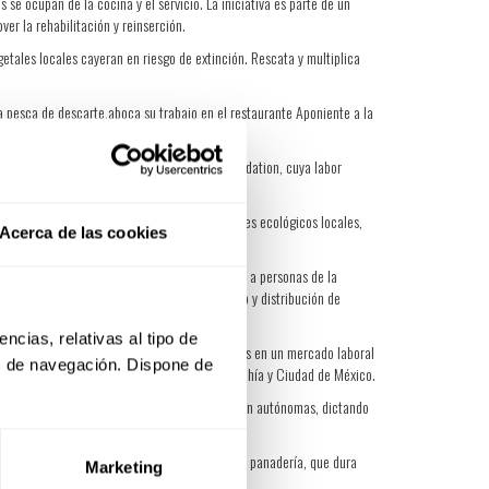
 se ocupan de la cocina y el servicio. La iniciativa es parte de un
er la rehabilitación y reinserción.
etales locales cayeran en riesgo de extinción. Rescata y multiplica
a pesca de descarte,aboca su trabajo en el restaurante Aponiente a la
en las nuevas generaciones, creó Chef Ann Foundation, cuya labor
sca, preparada diariamente en las escuelas.
es que establece con productores y agricultores ecológicos locales,
Acerca de las cookies
e busca atender con comidas sanas y nutritivas a personas de la
 involucra a sus pares en una cadena de apoyo y distribución de
cias, relativas al tipo de 
enes en zonas populares, para luego insertarlos en un mercado laboral
s de navegación. Dispone de 
o se extiende en Río de Janeiro, Salvador de Bahía y Ciudad de México.
 ciegos o personas con limitaciones visuales sean autónomas, dictando
n, un programa remunerado de entrenamiento en panadería, que dura
Marketing
dencia económica.