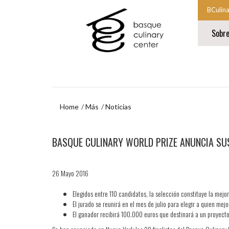
Ir
Ir
BCulin
al
al
Comien
contenido
menú
Sobr
principal
de
la
navegación
navegac
Fin
princip
de
la
navegac
princip
Home
Más
Noticias
Ir
BASQUE CULINARY WORLD PRIZE ANUNCIA SUS
al
menú
de
navegación
26 Mayo 2016
Elegidos entre 110 candidatos, la selección constituye la mej
El jurado se reunirá en el mes de julio para elegir a quien m
El ganador recibirá 100.000 euros que destinará a un proyecto