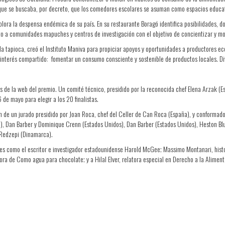
que se buscaba, por decreto, que los comedores escolares se asuman como espacios educat
explora la despensa endémica de su país. En su restaurante Boragó identifica posibilidades,
nto a comunidades mapuches y centros de investigación con el objetivo de concientizar y 
la tapioca, creó el Instituto Maniva para propiciar apoyos y oportunidades a productores e
 interés compartido: fomentar un consumo consciente y sostenible de productos locales. D
vés de la web del premio. Un comité técnico, presidido por la reconocida chef Elena Arzak (
 de mayo para elegir a los 20 finalistas.
ón de un jurado presidido por Joan Roca, chef del Celler de Can Roca (España), y conformad
il), Dan Barber y Dominique Crenn (Estados Unidos), Dan Barber (Estados Unidos), Heston Bl
 Redzepi (Dinamarca).
ales como el escritor e investigador estadounidense Harold McGee; Massimo Montanari, histo
tora de Como agua para chocolate; y a Hilal Elver, relatora especial en Derecho a la Alimen