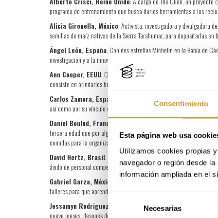
Alberto Crisci, Reino Unido
: A cargo de The Clink, un proyecto c
programa de entrenamiento que busca darles herramientas a los recluso
Alicia Gironella, México
: Activista, investigadora y divulgadora 
semillas de maíz nativas de la Sierra Tarahumar, para depositarlas en 
Ángel León, España
: Con dos estrellas Michelin en la Bahía de C
investigación y a la innovación, traduciendo el conocimiento que gener
Ann Cooper, EEUU
: Con la idea de ayudar a reducir los altos índi
consiste en brindarles herramientas a escuelas primarias, de manera 
Carlos Zamora, España
: A la cabeza de Deluz, promueve un model
Consentimiento
así como por su vínculo con entidades sociales en proyectos como Dep
Daniel Boulud, Francia / Estados Unidos
: El reconocido chef 
tercera edad que por alguna condición física o mental son incapaces d
Esta página web usa cookie
comidas para la organización.
Utilizamos cookies propias y 
David Hertz, Brasil
: Defensor del movimiento de gastronomía socia
navegador o región desde la 
ávido de personal competente. Ha logrado construir una red de apoyo c
información ampliada en el s
Gabriel Garza, México
: En contacto con la fundación Destellos de
talleres para que aprendan a cocinar por por sí solos y adquieran hab
Selección
Jessamyn Rodriguez, Canadá / Estados Unidos
: Creó Hot Br
Necesarias
de
nueve meses, después del cual busca insertarlas laboralmente. Cuen