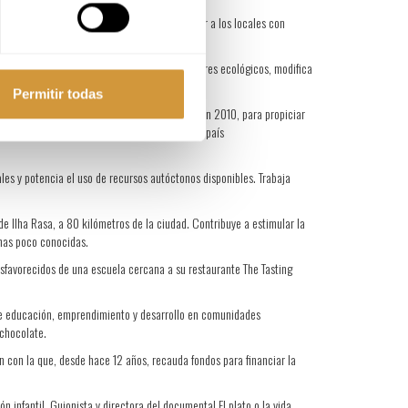
xperiencia de su red de cocineros para apoyar a los locales con
en la restauración.
 comidas a los pacientes. Involucra a proveedores ecológicos, modifica
Permitir todas
ción Melting Pot, la cual creó en Dinamarca, en 2010, para propiciar
 vez que exploran y difunden la riqueza de un país
ales y potencia el uso de recursos autóctonos disponibles. Trabaja
 Ilha Rasa, a 80 kilómetros de la ciudad. Contribuye a estimular la
onas poco conocidas.
desfavorecidos de una escuela cercana a su restaurante The Tasting
 de educación, emprendimiento y desarrollo en comunidades
 chocolate.
ión con la que, desde hace 12 años, recauda fondos para financiar la
infantil. Guionista y directora del documental El plato o la vida