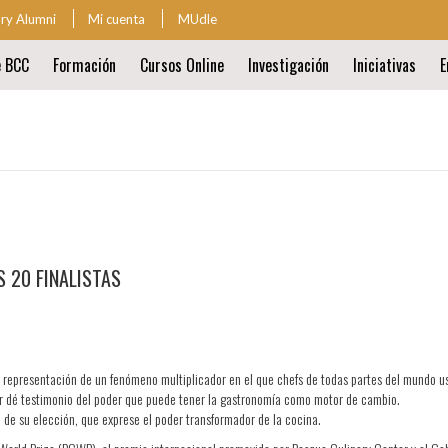
ary Alumni
Mi cuenta
MUdle
za
e BCC
Formación
Cursos Online
Investigación
Iniciativas
E
ión
al
ión
al
 20 FINALISTAS
or representación de un fenómeno multiplicador en el que chefs de todas partes del mundo u
ejor dé testimonio del poder que puede tener la gastronomía como motor de cambio.
 de su elección, que exprese el poder transformador de la cocina.