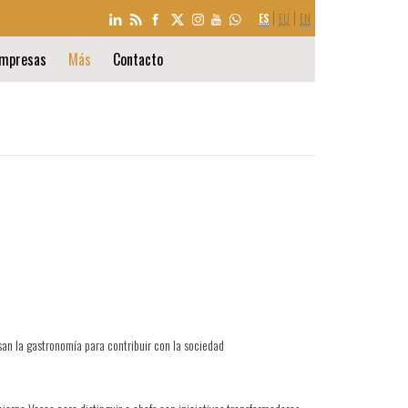
SELECCIÓN
ES
EU
EN
DE
IDIOMA
mpresas
Más
Contacto
san la gastronomía para contribuir con la sociedad