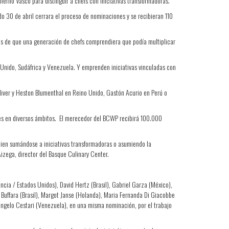
erno Vasco para distinguir a chefs con iniciativas transformadoras.
do 30 de abril cerrara el proceso de nominaciones y se recibieran 110
és de que una generación de chefs comprendiera que podía multiplicar
o Unido, Sudáfrica y Venezuela. Y emprenden iniciativas vinculadas con
iver y Heston Blumenthal en Reino Unido, Gastón Acurio en Perú o
ales en diversos ámbitos. El merecedor del BCWP recibirá 100.000
 bien sumándose a iniciativas transformadoras o asumiendo la
Aizega, director del Basque Culinary Center.
ncia / Estados Unidos), David Hertz (Brasil), Gabriel Garza (México),
uffara (Brasil), Margot Janse (Holanda), Maria Fernanda Di Giacobbe
angelo Cestari (Venezuela), en una misma nominación, por el trabajo