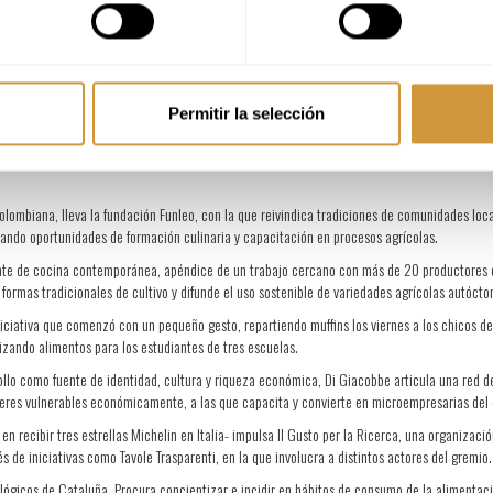
emoto impactara en Haití, 2010, José Andrés lanzó World Central Kitchen, aprovechando la e
arios en escuelas, además de organizar talleres para potenciar el nivel de quienes trabajan 
imentación en hospitales, trabaja en el rediseño de sistemas que puedan asegurarle mejores
ia los códigos de servicio promoviendo cambios en las políticas públicas del sector.
Permitir la selección
uela
: Conforman el tandem elegido por Claus Mayer para llevar hasta La Paz a su organiza
urante escuela con el que forman a pequeños grupos de jóvenes excluidos socialmente; a la
colombiana, lleva la fundación Funleo, con la que reivindica tradiciones de comunidades loc
dando oportunidades de formación culinaria y capacitación en procesos agrícolas.
nte de cocina contemporánea, apéndice de un trabajo cercano con más de 20 productores de
formas tradicionales de cultivo y difunde el uso sostenible de variedades agrícolas autóct
a iniciativa que comenzó con un pequeño gesto, repartiendo muffins los viernes a los chicos 
izando alimentos para los estudiantes de tres escuelas.
riollo como fuente de identidad, cultura y riqueza económica, Di Giacobbe articula una red
jeres vulnerables económicamente, a las que capacita y convierte en microempresarias del
 en recibir tres estrellas Michelin en Italia- impulsa Il Gusto per la Ricerca, una organizac
 de iniciativas como Tavole Trasparenti, en la que involucra a distintos actores del gremio.
gicos de Cataluña. Procura concientizar e incidir en hábitos de consumo de la alimentación 