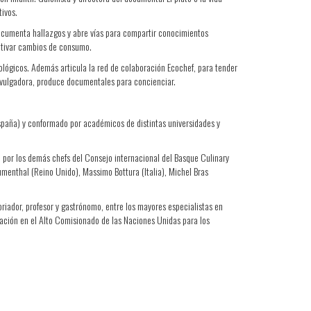
ivos.
 documenta hallazgos y abre vías para compartir conocimientos
motivar cambios de consumo.
cológicos. Además articula la red de colaboración Ecochef, para tender
ivulgadora, produce documentales para concienciar.
España) y conformado por académicos de distintas universidades y
o por los demás chefs del Consejo internacional del Basque Culinary
umenthal (Reino Unido), Massimo Bottura (Italia), Michel Bras
riador, profesor y gastrónomo, entre los mayores especialistas en
tación en el Alto Comisionado de las Naciones Unidas para los