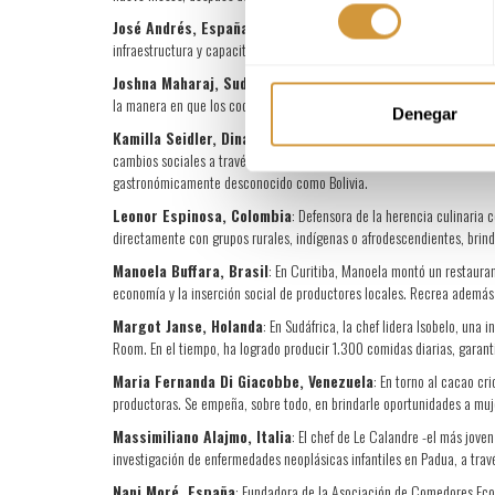
consentimiento
José Andrés, España/Estados Unidos
: Después de que el terr
infraestructura y capacitación para atender temas alimenticios y sanit
Joshna Maharaj, Sudáfrica/Canadá
: Activista abocada a la al
la manera en que los cocineros asumen su oficio en las clínicas y camb
Denegar
Kamilla Seidler, Dinamarca y Michelangelo Cestari, Venez
cambios sociales a través de la gastronomía. Abrieron Gustu, un resta
gastronómicamente desconocido como Bolivia.
Leonor Espinosa, Colombia
: Defensora de la herencia culinaria 
directamente con grupos rurales, indígenas o afrodescendientes, brin
Manoela Buffara, Brasil
: En Curitiba, Manoela montó un restaura
economía y la inserción social de productores locales. Recrea además 
Margot Janse, Holanda
: En Sudáfrica, la chef lidera Isobelo, un
Room. En el tiempo, ha logrado producir 1.300 comidas diarias, garant
Maria Fernanda Di Giacobbe, Venezuela
: En torno al cacao c
productoras. Se empeña, sobre todo, en brindarle oportunidades a mu
Massimiliano Alajmo, Italia
: El chef de Le Calandre -el más joven
investigación de enfermedades neoplásicas infantiles en Padua, a través
Nani Moré, España
: Fundadora de la Asociación de Comedores Ecoló