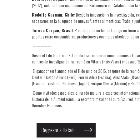
(2012), colaboró con una moción del Parlamento de Cataluña, con la 
Rodolfo Guzmán, Chile
: Desde la innovación y la investigación, 
necesarios en la búsqueda de nuevas fuentes alimenticias. Trabaja ju
Teresa Corçao, Brasil
: Promotora de un hondo trabajo en torno a 
puentes entre consumidores, productores y cocineros alrededor de un
—————
Desde el 1 de febrero al 30 de abril se recibieron nominaciones a tra
centros de investigación, se reunió en Vitoria (País Vasco) el pasado 16
El ganador será anunciado el 11 de julio de 2016, después de la reuni
Center: Gastón Acurio (Perú), Ferran Adrià (España), Alex Atala (Bras
(Francia), Yoshihiro Narisawa (Japón), Enrique Olvera (México) y René
Como invitados especiales, el jurado incluirá a expertos internacion
Historia de la Alimentación. La escritora mexicana Laura Esquivel, au
Derechos Humanos.
Regresar al listado