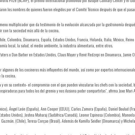
World Prize (BCWP), el premio internacional promovido por Basque Culinary Center y el Gobi
elaron los nombres de quienes fueron elegidos por el Comité Técnico después de que el pasa
nómeno multiplicador que da testimonio de la evolución alcanzada por la gastronomía despu
r con la sociedad más allá de la cocina.
Chile, Colombia, Dinamarca, España, Estados Unidos, Francia, Holanda, Italia, México, Rein
mía local, la salud, el medio ambiente, la industria alimentaria, entre otros.
Waters o Dan Barber en Estados Unidos, Claus Mayer y René Redzepi en Dinamarca, Jamie Ol
por algunos de los cocineros más influyentes del mundo, así como por expertos internacion
 la cocina.
ra y en su contexto- el compromiso con el que pueden vincularse los chefs con la sociedad,
inspiradoras para todos los del gremio y nos ilusiona poder compartirlas”, afirma Joxe Mari 
México), Ángel León (España), Ann Cooper (EEUU), Carlos Zamora (España), Daniel Boulud (Fra
stados Unidos), Joshna Maharaj (Sudáfrica/Canadá), Leonor Espinosa (Colombia), Manoela B
fo Guzmán, (Chile), Teresa Corçao (Brasil). Además de Kamilla Seidler (Dinamarca) y Michel