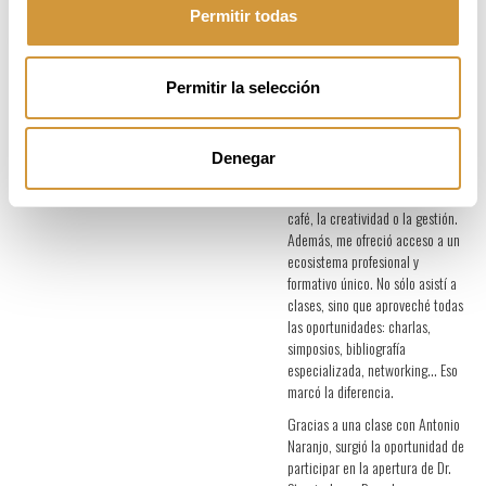
Permitir todas
Yeray Monforte
– Co
Propietario y Bartender "Bad
Company/ Love Company"
Permitir la selección
Descubrí el Curso y me atrajo su
propuesta académica sólida, su
enfoque transversal y la
Denegar
posibilidad de aprender de
referentes en áreas como el té, el
café, la creatividad o la gestión.
Además, me ofreció acceso a un
ecosistema profesional y
formativo único. No sólo asistí a
clases, sino que aproveché todas
las oportunidades: charlas,
simposios, bibliografía
especializada, networking… Eso
marcó la diferencia.
Gracias a una clase con Antonio
Naranjo, surgió la oportunidad de
participar en la apertura de Dr.