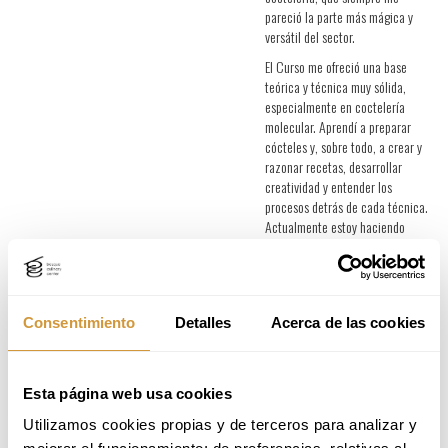
pareció la parte más mágica y
versátil del sector.
El Curso me ofreció una base
teórica y técnica muy sólida,
especialmente en coctelería
molecular. Aprendí a preparar
cócteles y, sobre todo, a crear y
razonar recetas, desarrollar
creatividad y entender los
procesos detrás de cada técnica.
Actualmente estoy haciendo
prácticas en Streetxo.
Esta formación ha sido clave para
consolidar mi perfil profesional y
dar un paso adelante en mi
Consentimiento
Detalles
Acerca de las cookies
carrera en el mundo bar.
Esta página web usa cookies
Sergio Santamaría García
–
Utilizamos cookies propias y de terceros para analizar y 
Cofundador de La Mesedora