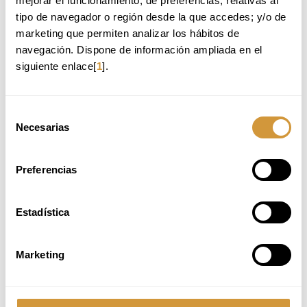
mejorar el funcionamiento; de preferencias, relativas al 
En 2015 trabajaba como
tipo de navegador o región desde la que accedes; y/o de 
bartender en eventos en Valencia
y ayudaba en el negocio familiar.
marketing que permiten analizar los hábitos de 
Fue entonces cuando descubrí la
navegación. Dispone de información ampliada en el 
propuesta, avalada por una
siguiente enlace[
1
].
institución académica y con una
figura como Patxi detrás.
Eso cambió mi percepción por
Selección
completo. El entorno de Basque
Necesarias
de
Culinary Center me pareció vivo,
consentimiento
inspirador y con un ecosistema
formativo único. Las clases con
Preferencias
expertos como Iñaki Álava y
experiencias con referentes como
David Ríos marcaron mi visión
Estadística
profesional.
El curso me impulsó a seguir
formándome, cursar un máster en
Marketing
gestión de restaurantes y
desarrollar mi marca personal.