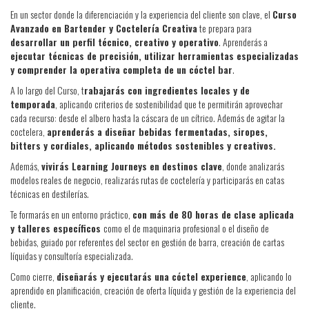
En un sector donde la diferenciación y la experiencia del cliente son clave, el
Curso
Avanzado en Bartender y Coctelería Creativa
te prepara para
desarrollar un perfil técnico, creativo y operativo
. Aprenderás a
ejecutar técnicas de precisión, utilizar herramientas especializadas
y comprender la operativa completa de un cóctel bar
.
A lo largo del Curso, t
rabajarás con ingredientes locales y de
temporada
, aplicando criterios de sostenibilidad que te permitirán aprovechar
cada recurso: desde el albero hasta la cáscara de un cítrico. Además de agitar la
coctelera,
aprenderás a diseñar bebidas fermentadas, siropes,
bitters y cordiales, aplicando métodos sostenibles y creativos.
Además,
vivirás Learning Journeys en destinos clave
, donde analizarás
modelos reales de negocio, realizarás rutas de coctelería y participarás en catas
técnicas en destilerías.
Te formarás en un entorno práctico,
con más de 80 horas de clase aplicada
y talleres específicos
como el de maquinaria profesional o el diseño de
bebidas, guiado por referentes del sector en gestión de barra, creación de cartas
líquidas y consultoría especializada.
Como cierre,
diseñarás y ejecutarás una cóctel experience
, aplicando lo
aprendido en planificación, creación de oferta líquida y gestión de la experiencia del
cliente.