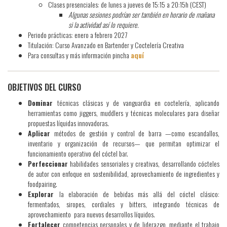
Clases presenciales: de lunes a jueves de 15:15 a 20:15h (CEST)
Algunas sesiones podrían ser también en horario de mañana
si la actividad así lo requiere.
Periodo prácticas: enero a febrero 2027
Titulación: Curso Avanzado en Bartender y Coctelería Creativa
Para consultas y más información pincha
aquí
OBJETIVOS DEL CURSO
Dominar
técnicas clásicas y de vanguardia en coctelería, aplicando
herramientas como jiggers, muddlers y técnicas moleculares para diseñar
propuestas líquidas innovadoras.
Aplicar
métodos de gestión y control de barra —como escandallos,
inventario y organización de recursos— que permitan optimizar el
funcionamiento operativo del cóctel bar.
Perfeccionar
habilidades sensoriales y creativas, desarrollando cócteles
de autor con enfoque en sostenibilidad, aprovechamiento de ingredientes y
foodpairing.
Explorar
la elaboración de bebidas más allá del cóctel clásico:
fermentados, siropes, cordiales y bitters, integrando técnicas de
aprovechamiento para nuevos desarrollos líquidos.
Fortalecer
competencias personales y de liderazgo, mediante el trabajo