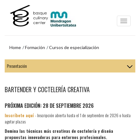
Ir
Ir
al
al
contenido
menú
principal
de
navegación
Home
Formación
Cursos de especialización
Ir
al
menú
de
navegación
BARTENDER Y COCTELERÍA CREATIVA
PRÓXIMA EDICIÓN: 28 DE SEPTIEMBRE 2026
Inscríbete aquí
- Inscripción abierta hasta el 1 de septiembre de 2026 o hasta
agotar plazas
Domina las técnicas más creativas de coctelería y diseña
propuestas innovadoras para entornos profesionales.