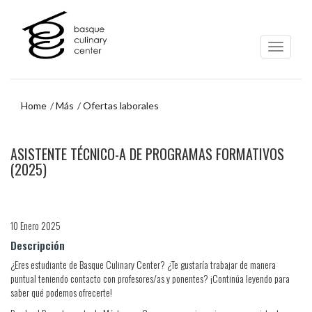
Ir
Ir
al
al
contenido
menú
principal
de
navegación
Home
Más
Ofertas laborales
Ir
ASISTENTE TÉCNICO-A DE PROGRAMAS FORMATIVOS
al
menú
(2025)
de
navegación
10 Enero 2025
Descripción
¿Eres estudiante de Basque Culinary Center? ¿Te gustaría trabajar de manera
puntual teniendo contacto con profesores/as y ponentes? ¡Continúa leyendo para
saber qué podemos ofrecerte!