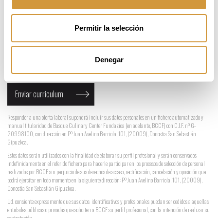
Sólo se permiten letras sin acentos, números,
Permitir la selección
espacios y guiones _ - en los nombres de los ficheros.
Sólo están permitidos ficheros de tipo pdf, doc, zip, rar
He leído y acepto las
condiciones
Denegar
Responder a una oferta laboral supondrá incluir sus datos personales en un fichero automatizado y
manual titularidad de Basque Culinary Center Fundazioa (en adelante, BCCF) con C.I.F. nº G-
20998100, con dirección en Pº Juan Avelino Barriola, 101, (20009), Donostia San Sebastián
Gipuzkoa.
Estos datos serán utilizados con la finalidad de elaborar su perfil profesional y serán conservados
indefinidamente en el referido fichero para hacerle participar en los procesos de selección de personal
realizados por BCCF sin perjuicio de sus derechos de acceso, rectificación, cancelación y oposición que
podrá ejercitar en todo momento en la siguiente dirección: Pº Juan Avelino Barriola, 101, (20009),
Donostia San Sebastián Gipuzkoa.
Ud. consiente expresamente que sus datos identificativos y profesionales puedan ser cedidos a aquellas
entidades públicas o privadas que soliciten a BCCF su perfil profesional, con la intención de realizar su
contratación.