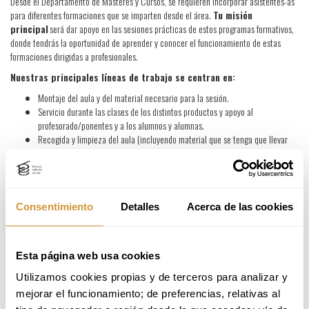
Desde el Departamento de Másteres y Cursos, se requieren incorporar asistentes-as
para diferentes formaciones que se imparten desde el área.
Tu misión
principal
será dar apoyo en las sesiones prácticas de estos programas formativos,
donde tendrás la oportunidad de aprender y conocer el funcionamiento de estas
formaciones dirigidas a profesionales.
Nuestras principales líneas de trabajo se centran en:
Montaje del aula y del material necesario para la sesión.
Servicio durante las clases de los distintos productos y apoyo al
profesorado/ponentes y a los alumnos y alumnas.
Recogida y limpieza del aula (incluyendo material que se tenga que llevar
para su limpieza y la devolución del material a logística).
Requisitos
¿Te sientes identificado/a con las siguientes características?
Consentimiento
Detalles
Acerca de las cookies
Eres estudiante de Basque Culinary Center.
Tienes conocimiento básico sobre el servicio en sala, el vino y su servicio.
Eres responsable, comprometida y puntual.
Tienes disponibilidad en los días que se requiera.
Esta página web usa cookies
¿Qué puedes esperar de Basque Culinary Center?
Utilizamos cookies propias y de terceros para analizar y 
mejorar el funcionamiento; de preferencias, relativas al 
Estar en una bolsa de candidatos para las necesidades puntuales que puedan
surgir.