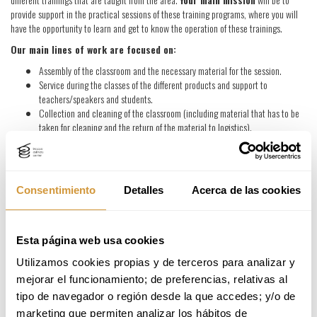
provide support in the practical sessions of these training programs, where you will
have the opportunity to learn and get to know the operation of these trainings.
Our main lines of work are focused on:
Assembly of the classroom and the necessary material for the session.
Service during the classes of the different products and support to
teachers/speakers and students.
Collection and cleaning of the classroom (including material that has to be
taken for cleaning and the return of the material to logistics).
Requirements
Do you identify yourself with the following characteristics?
You are a student of Basque Culinary Center.
Consentimiento
Detalles
Acerca de las cookies
You have basic knowledge about room service, wine and its service.
You are responsible, committed and punctual.
You have availability on the days required.
Esta página web usa cookies
What can you expect from Basque Culinary Center?
Utilizamos cookies propias y de terceros para analizar y 
To be in a pool of candidates for specific needs that may arise.
mejorar el funcionamiento; de preferencias, relativas al 
Hourly compensation.
tipo de navegador o región desde la que accedes; y/o de 
To be able to attend training sessions for professionals in master's degrees
marketing que permiten analizar los hábitos de 
and courses.