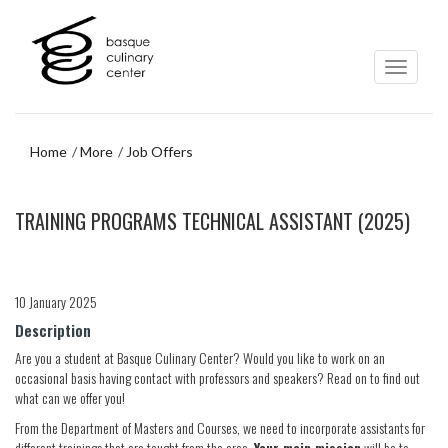
Skip
Skip
to
to
main
navigation
content
menu
Home
More
Job Offers
Skip
TRAINING PROGRAMS TECHNICAL ASSISTANT (2025)
to
navigation
menu
10 January 2025
Description
Are you a student at Basque Culinary Center? Would you like to work on an
occasional basis having contact with professors and speakers? Read on to find out
what can we offer you!
From the Department of Masters and Courses, we need to incorporate assistants for
different trainings that are taught from the area.
Your main mission
will be to