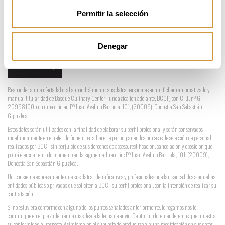
Sólo están permitidos ficheros de tipo pdf, doc, zip, rar
Permitir la selección
I accept
privacy terms
.
Denegar
Responder a una oferta laboral supondrá incluir sus datos personales en un fichero automatizado y
manual titularidad de Basque Culinary Center Fundazioa (en adelante, BCCF) con C.I.F. nº G-
20998100, con dirección en Pº Juan Avelino Barriola, 101, (20009), Donostia San Sebastián
Gipuzkoa.
Estos datos serán utilizados con la finalidad de elaborar su perfil profesional y serán conservados
indefinidamente en el referido fichero para hacerle participar en los procesos de selección de personal
realizados por BCCF sin perjuicio de sus derechos de acceso, rectificación, cancelación y oposición que
podrá ejercitar en todo momento en la siguiente dirección: Pº Juan Avelino Barriola, 101, (20009),
Donostia San Sebastián Gipuzkoa.
Ud. consiente expresamente que sus datos identificativos y profesionales puedan ser cedidos a aquellas
entidades públicas o privadas que soliciten a BCCF su perfil profesional, con la intención de realizar su
contratación.
Si no estuviera conforme con alguno de los puntos señalados anteriormente, le rogamos nos lo
comunique en el plazo de treinta días desde la fecha de envío. De otro modo, entenderemos que muestra
su conformidad al respecto. Asimismo, en el supuesto de producirse alguna modificación en sus datos,