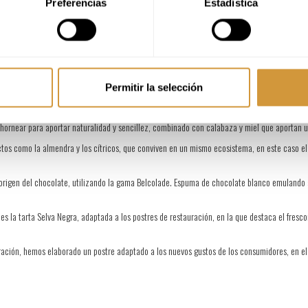
Preferencias
Estadística
ón de texturas y elaboraciones más delicadas, incluso la posibilidad de jugar con diferente
 que ofrezcan algo diferente a lo que podrían preparar en sus casas
 aplicaciones gastronómicas que incluyen características como la combinación de texturas y
la estética y un emplatado atractivo, pero primando ante todo el sabor).
Permitir la selección
para la creación de 5 aplicaciones gastronómicas dulces:
ando el olor que se aprecia al incorporar el pumpkin spice que recuerda a los tradicionale
hornear para aportar naturalidad y sencillez, combinado con calabaza y miel que aportan u
tos como la almendra y los cítricos, que conviven en un mismo ecosistema, en este caso el
igen del chocolate, utilizando la gama Belcolade. Espuma de chocolate blanco emulando al 
es la tarta Selva Negra, adaptada a los postres de restauración, en la que destaca el fresco
ación, hemos elaborado un postre adaptado a los nuevos gustos de los consumidores, en el