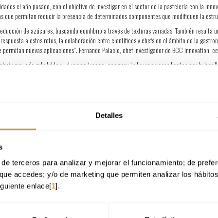
ades el año pasado, con el objetivo de investigar en el sector de la pastelería con la inno
as que permitan reducir la presencia de determinados componentes que modifiquen la estruct
 reducción de azúcares, buscando equilibrio a través de texturas variadas. También resalta 
 respuesta a estos retos, la colaboración entre científicos y chefs en el ámbito de la gastr
e permitan nuevas aplicaciones". Fernando Palacio, chef investigador de BCC Innovation, c
lería sea más saludable y, al mismo tiempo, conserve todos esos ingredientes que la han l
sto el compromiso de Puratos por alcanzar una pastelería que favorezca el bienestar de lo
onsecutivo con una institución gastronómica como Basque Culinary Center, referente en nue
sabor
Detalles
a principalmente en técnicas de investigación cualitativa e ideación. Para ello, se ha ana
dos las opiniones y percepciones de distintos profesionales del sector sobre el panorama 
s
de terceros para analizar y mejorar el funcionamiento; de preferen
que accedes; y/o de marketing que permiten analizar los hábito
iguiente enlace[
1
].
pistacho y nuevos ingredientes de otros países como el yuzu