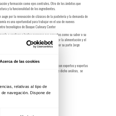
vación y formación como ejes centrales. Otro de los ámbitos que
ura y la funcionalidad de los ingredientes.
un auge por la renovación de clásicos de la pastelería y la demanda de
onomía es una oportunidad para trabajar en el uso de nuevos
entro tecnológico de Basque Culinary Center
levado a cautivar a tantas personas por aspectos como su sabor o su
s consumidores, y demuestra nuestra pasión por la alimentación y el
stro país y en todo el mundo”, ha señalado por su parte Jorge
Acerca de las cookies
lizado la gama de productos actual de Puratos con expertos y expertas
actual de los postres de restaurante. A partir de dicho análisis, se
cias, relativas al tipo de 
s de navegación. Dispone de 