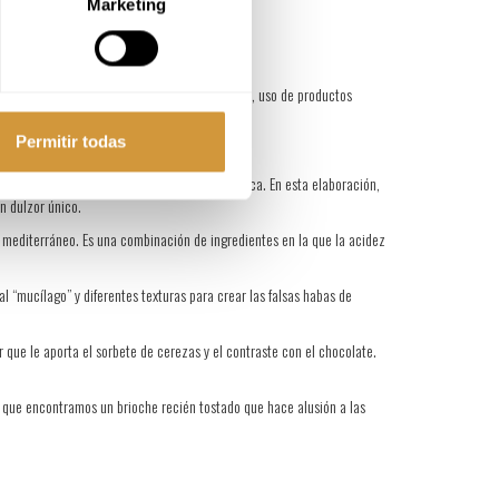
Marketing
s temperaturas
 temperaturas, reducción de azúcares y grasas, uso de productos
Permitir todas
s bizcochos de calabaza horneados en esta época. En esta elaboración,
n dulzor único.
 mediterráneo. Es una combinación de ingredientes en la que la acidez
“mucílago” y diferentes texturas para crear las falsas habas de
r que le aporta el sorbete de cerezas y el contraste con el chocolate.
 que encontramos un brioche recién tostado que hace alusión a las