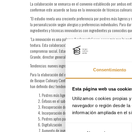
La colaboración se enmarca en el convenio establecido por ambas entid
conforman este acuerdo se basa en la innovación de técnicas culinari
"El estudio revela una creciente preferencia por postres más ligeros y
la personalización según alergias y preferencias individuales. Para dar
ingredientes y técnicas innovadoras con ingredientes ya conocidos qu
“La innovación es una palanca fundamental para conseguir que la paste
textura. Esta colaboración con Basque Culinary Center pone de manifie
compromiso social. Estamos orgullosos de colaborar por segundo año c
Grande, director general de Puratos.
Tendencias: nuevos ingredientes, combinaciones de texturas o mucho 
Consentimiento
Para la elaboración del estudio se ha aplicado una metodología apoyad
de Basque Culinary Center y BCC Innovation y, además, se han recopila
han definido diez tendencias asociadas en torno al mundo del postre:
Esta página web usa cookie
Postres más ligeros con combinación de texturas
Utilizamos cookies propias y 
Énfasis en el sabor y temporalidad de los ingredientes
navegador o región desde la 
Recuperación de los postres clásicos, pero renovados
Incorporación de vegetales y verduras
información ampliada en el s
Postres aptos para todo el mundo
Digitalización
Selección
Aumento de ingredientes como el caramelo, caramelo salado, 