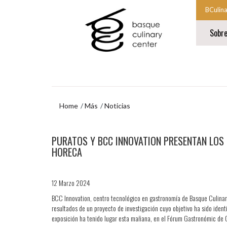
Ir
Ir
BCulin
al
al
Comien
contenido
menú
Sobr
principal
de
la
navegación
navegac
Fin
princip
de
la
navegac
princip
Home
Más
Noticias
Ir
PURATOS Y BCC INNOVATION PRESENTAN LOS 
al
menú
HORECA
de
navegación
12 Marzo 2024
BCC Innovation, centro tecnológico en gastronomía de Basque Culinary
resultados de un proyecto de investigación cuyo objetivo ha sido ident
exposición ha tenido lugar esta mañana, en el Fórum Gastronómic de Gi