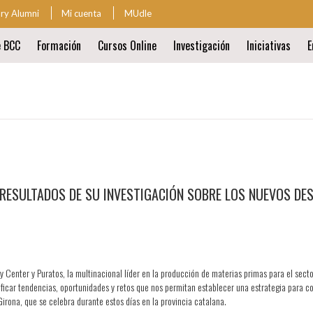
ary Alumni
Mi cuenta
MUdle
za
e BCC
Formación
Cursos Online
Investigación
Iniciativas
E
ión
al
ión
al
RESULTADOS DE SU INVESTIGACIÓN SOBRE LOS NUEVOS DES
 Center y Puratos, la multinacional líder en la producción de materias primas para el sect
ificar tendencias, oportunidades y retos que nos permitan establecer una estrategia para co
rona, que se celebra durante estos días en la provincia catalana.