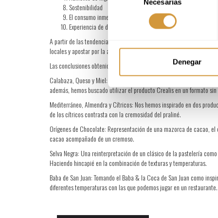
Necesarias
de
Sostenibilidad
consentimiento
El consumo inmediato en el restaurante permite la incorporaci
Experiencia de disfrute, buscando postres especiales y únicos,
A partir de las tendencias identificadas, se hace una propuesta de 5
locales y apostar por la apariencia, sabor y sencillez (importancia de 
Denegar
Las conclusiones obtenidas del estudio han servido como inspiración 
Calabaza, Queso y Miel: Esta elaboración nos lleva al otoño represent
además, hemos buscado utilizar el producto Crealis en un formato sin 
Mediterráneo, Almendra y Cítricos: Nos hemos inspirado en dos produc
de los cítricos contrasta con la cremosidad del praliné.
Orígenes de Chocolate: Representación de una mazorca de cacao, el or
cacao acompañado de un cremoso.
Selva Negra: Una reinterpretación de un clásico de la pastelería como 
Haciendo hincapié en la combinación de texturas y temperaturas.
Baba de San Juan: Tomando el Baba & la Coca de San Juan como inspir
diferentes temperaturas con las que podemos jugar en un restaurante.