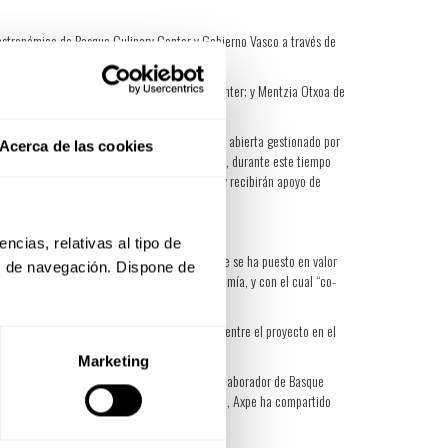
gastronómico de Basque Culinary Center y Gobierno Vasco a través de
tor de Desarrollo Global de Basque Culinary Center; y Mentzia Otxoa de
ostia-San Sebastian, living lab de innovación abierta gestionado por
Acerca de las cookies
 gastronomía de Basque Culinary Center. Además, durante este tiempo
s/as y mentores/as de Basque Culinary Center y recibirán apoyo de
vestigación e innovación en BCC Innovation.
cias, relativas al tipo de 
do una jornada de diálogo y reflexión en la que se ha puesto en valor
s de navegación. Dispone de 
stem, proyecto que integra ciencia y gastronomía, y con el cual “co-
e Programme Officer en International Trade Centre el proyecto en el
Marketing
ue Culinary Center y Eneko Axpe, científico colaborador de Basque
ina la visión de diversos agentes. Por su parte, Axpe ha compartido