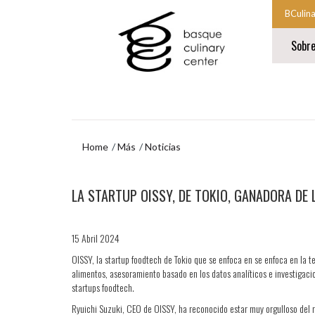
Ir
Ir
BCulin
al
al
Comien
contenido
menú
Sobr
principal
de
la
navegación
navegac
Fin
princip
de
la
navegac
princip
Home
Más
Noticias
Ir
LA STARTUP OISSY, DE TOKIO, GANADORA DE 
al
menú
de
navegación
15 Abril 2024
OISSY, la startup foodtech de Tokio que se enfoca en se enfoca en la te
alimentos, asesoramiento basado en los datos analíticos e investigaci
startups foodtech.
Ryuichi Suzuki, CEO de OISSY, ha reconocido estar muy orgulloso del 