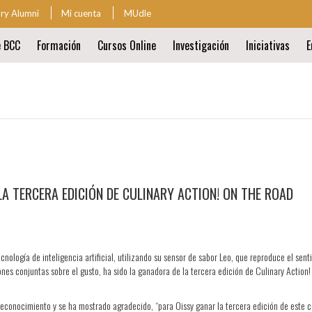
ary Alumni
Mi cuenta
MUdle
za
e BCC
Formación
Cursos Online
Investigación
Iniciativas
E
ión
al
ión
al
LA TERCERA EDICIÓN DE CULINARY ACTION! ON THE ROAD
cnología de inteligencia artificial, utilizando su sensor de sabor Leo, que reproduce el sen
ones conjuntas sobre el gusto, ha sido la ganadora de la tercera edición de Culinary Actio
reconocimiento y se ha mostrado agradecido, “para Oissy ganar la tercera edición de este 