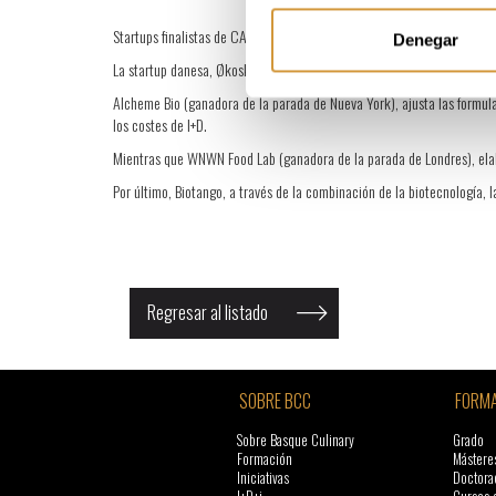
Startups finalistas de CA! On The Road
Denegar
La startup danesa, Økoskabet, por su parte, conecta agricultores y pr
Alcheme Bio (ganadora de la parada de Nueva York), ajusta las formulac
los costes de I+D.
Mientras que WNWN Food Lab (ganadora de la parada de Londres), elabo
Por último, Biotango, a través de la combinación de la biotecnología, l
Regresar al listado
SOBRE BCC
FORMA
Sobre Basque Culinary
Grado
Formación
Mástere
Iniciativas
Doctora