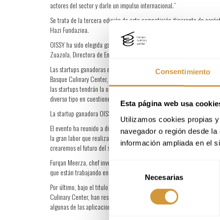
actores del sector y darle un impulso internacional.”
Se trata de la tercera edición de esta competición itinerante de car
Hazi Fundazioa.
OISSY ha sido elegida ganadora de la tercera edición por un jurado fo
Zuazola, Directora de Emprendimiento e Innovación de Hazi Fundazio
Las startups ganadoras en cada evento local, han recibido un premio 
Consentimiento
Basque Culinary Center, y la posibilidad de desarrollar proyectos de 
las startups tendrán la oportunidad de realizar un plan avanzado en l
diverso tipo en cuestiones como el acceso a la red de inversores del c
Esta página web usa cookie
La startup ganadora OISSY, ha sido premiada con seis meses de reside
Utilizamos cookies propias y 
El evento ha reunido a diferentes perfiles del sector, desde emprended
navegador o región desde la 
la gran labor que realizan las startups por construir la gastronomía 
información ampliada en el s
crearemos el futuro del sector implicando a diversos agentes y trabaja
Furqan Meerza, chef investigador en BCC Innovation, centro tecnológi
Selección
que están trabajando en colaboración para la revalorización del caca
Necesarias
de
Por último, bajo el titulo “Science meets gastronomy”, Juan Carlos Ar
consentimiento
Culinary Center, han resaltado la importancia de abordar la gastronom
algunas de las aplicaciones del uso de la Inteligencia Artificial en el 