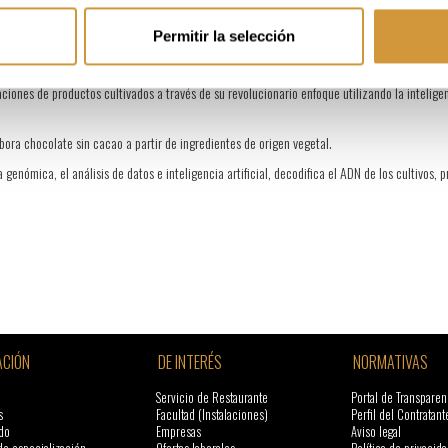
Permitir la selección
oductores locales directamente con el cliente para ofrecerle productos frescos de manera 
iones de productos cultivados a través de su revolucionario enfoque utilizando la inteligenc
ra chocolate sin cacao a partir de ingredientes de origen vegetal.
a genómica, el análisis de datos e inteligencia artificial, decodifica el ADN de los cultivos
CIÓN
DE INTERÉS
NORMATIVAS
Servicio de Restaurante
Portal de Transparen
s
Facultad (Instalaciones)
Perfil del Contratant
do
Empresas
Aviso legal