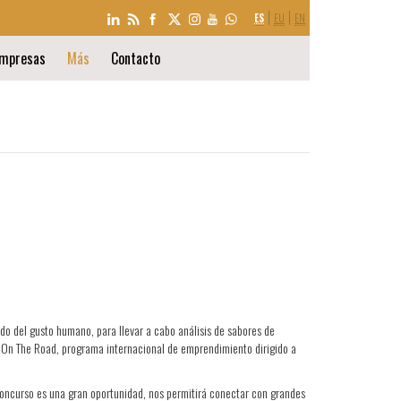
SELECCIÓN
ES
EU
EN
DE
IDIOMA
mpresas
Más
Contacto
tido del gusto humano, para llevar a cabo análisis de sabores de
n! On The Road, programa internacional de emprendimiento dirigido a
concurso es una gran oportunidad, nos permitirá conectar con grandes