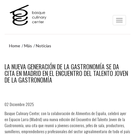
Ir
Ir
al
al
contenido
menú
principal
de
navegación
Home
Más
Noticias
Ir
LA NUEVA GENERACIÓN DE LA GASTRONOMÍA SE DA
al
menú
CITA EN MADRID EN EL ENCUENTRO DEL TALENTO JOVEN
de
DE LA GASTRONOMÍA
navegación
02 Diciembre 2025
Basque Culinary Center, con la colaboración de Alimentos de España, celebró ayer
en Espacio Larra (Madrid) una nueva edición del Encuentro del Talento Joven de la
Gastronomía, una cita que reunió a jóvenes cocineros, jefes de sala, productores,
sumilleres, emprendedores y profesionales del sector agroalimentario de todo el país