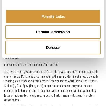
Jóvenes fidelizando a jóvenes y el reto de emprender
La mesa “Jóvenes fidelizando a otros jóvenes”, moderada por Laura Ros, abordó cómo
Permitir todas
conectar con una nueva generación de comensales, equipos y comunidades. Adrián
Abella (Caleña, Ávila), Aitor Sua (Tresdè, Madrid) y Joana Pedret (RRHH, Celler de
Can Roca) compartieron estrategias para motivar, atraer y retener talento joven, así
como para crear proyectos donde la cultura de equipo sea un valor central.
Permitir la selección
Más adelante, el diálogo “El día que decidí emprender”, con Luis Fco. Callealta
(Petaca Chico, Cádiz), y Javier Ruiz Jurado (Malak, Jaén), moderado por la
consultora Marta Iglesias, puso sobre la mesa la cara menos idealizada del
Denegar
emprendimiento: miedos, errores, aprendizajes y la importancia de rodearse de una
red de apoyo.
Innovación, futuro y “abrir melones” necesarios
La conversación “¿Hacia dónde va el futuro de la gastronomía?”, moderada por la
emprendedora Maitane Alonso (Innovating Alimentary Machines), mostró cómo la
tecnología y la innovación están redefiniendo el sector. Adrià Colominas i Bigorra
(Makeat) y Elio López (Innogando) compartieron cómo sus proyectos buscan
impactar en la forma en que producimos, gestionamos y consumimos alimentos,
desde soluciones tecnológicas para cocina hasta herramientas para el sector
agroganadero.