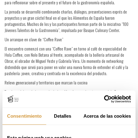
para reflexionar sobre el presente y el futuro de la gastronomía española.
La jornada se desarrolló combinando charlas, diálogos, presentaciones exprés de
proyectos y un gran cóctel final en el que los Alimentos de España fueron
protagonistas. Muchos de los y las participantes forman parte de la iniciativa “100
Jóvenes Talentos de la Gastronomía”, impulsada por Basque Culinary Center.
Un arranque en clave de “Coffee Rave”
El encuentro comenzó con una “Coffee Rave” en torno al café de especialidad de
Hola Coffee, con Nolo Botana al frente, acompañado de la bollería artesanal de
Obrar, el obrador de Miguel Yeste y Gabriela Vera. Un momento de networking
distendido que sirvió para poner en valor una nueva forma de entender el café y la
pastelería: joven, creativa y centrada en la excelencia del producto.
Relevo generacional y territorios que marcan la cocina
Tras las palabras de bienvenida de Joxe Mari Aizega, director general de Basque
Culinary Center, y José Miguel Herrero, director general de Alimentación, se abrió el
programa de conversaciones.
En la mesa “Asuntos de familia”, moderada por Juan Sahuquillo (Grupo Cañitas),
Consentimiento
Detalles
Acerca de las cookies
perfiles como Javier Sanz (Grupo Cañitas), Jesús Sánchez Manzano (Casa Marcial),
Aitor Vivanco (Bodegas Virgen de Lorea) y Andrea Gutiérrez (restaurante Tayta)
compartieron cómo los negocios familiares han marcado su manera de entender la
gastronomía: la responsabilidad del relevo generacional, el equilibrio entre tradición
Esta página web usa cookies