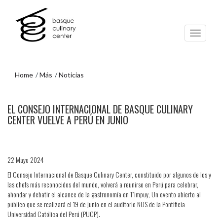
Ir
Ir
al
al
contenido
menú
principal
de
navegación
Home
Más
Noticias
Ir
EL CONSEJO INTERNACIONAL DE BASQUE CULINARY
al
menú
CENTER VUELVE A PERÚ EN JUNIO
de
navegación
22 Mayo 2024
El Consejo Internacional de Basque Culinary Center, constituido por algunos de los y
las chefs más reconocidos del mundo, volverá a reunirse en Perú para celebrar,
ahondar y debatir el alcance de la gastronomía en T´impuy, Un evento abierto al
público que se realizará el 19 de junio en el auditorio NOS de la Pontificia
Universidad Católica del Perú (PUCP).