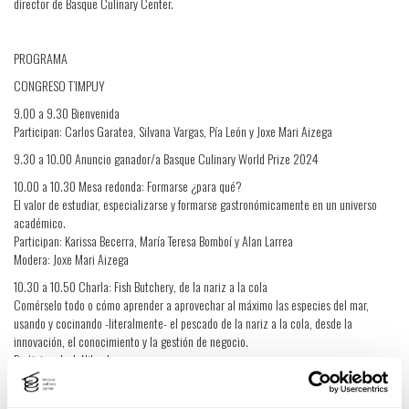
director de Basque Culinary Center.
PROGRAMA
CONGRESO T’IMPUY
9.00 a 9.30 Bienvenida
Participan: Carlos Garatea, Silvana Vargas, Pía León y Joxe Mari Aizega
9.30 a 10.00 Anuncio ganador/a Basque Culinary World Prize 2024
10.00 a 10.30 Mesa redonda: Formarse ¿para qué?
El valor de estudiar, especializarse y formarse gastronómicamente en un universo
académico.
Participan: Karissa Becerra, María Teresa Bomboí y Alan Larrea
Modera: Joxe Mari Aizega
10.30 a 10.50 Charla: Fish Butchery, de la nariz a la cola
Comérselo todo o cómo aprender a aprovechar al máximo las especies del mar,
usando y cocinando -literalmente- el pescado de la nariz a la cola, desde la
innovación, el conocimiento y la gestión de negocio.
Participa: Josh Niland
Modera: Arlette Eulert
10.50 a 11.20 Panel: Mar adentro