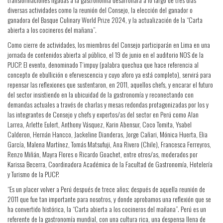
diversas actividades como la reunión del Consejo, la elección del ganador o
ganadora del Basque Culinary World Prize 2024, y la actualización de la “Carta
abierta a los cocineros del mañana”.
Como cierre de actividades, los miembros del Consejo participarán en Lima en una
jornada de contenidos abierta al público, el 19 de junio en el auditorio NOS de la
PUCP. El evento, denominado T´impuy (palabra quechua que hace referencia al
concepto de ebullición o efervescencia y cuyo aforo ya está completo), servirá para
repensar las reflexiones que sustentaron, en 2011, aquellos chefs, y encarar el futuro
del sector insistiendo en la ubicuidad de la gastronomía y reconectando con
demandas actuales a través de charlas y mesas redondas protagonizadas por los y
las integrantes de Consejo y chefs y expertos/as del sector en Perú como Alan
Larrea, Arlette Eulert, Anthony Vásquez, Karin Abensur, Coco Tomita, Ysabel
Calderon, Hernán Hancco, Jackeline Dianderas, Jorge Cañari, Mónica Huerta, Elia
García, Malena Martínez, Tomás Matsufuji, Ana Rivero (Chile), Francesca Ferreyros,
Renzo Miñán, Mayra Flores o Ricardo Goachet, entre otros/as, moderados por
Karissa Becerra, Coordinadora Académica de la Facultad de Gastronomía, Hotelería
y Turismo de la PUCP.
“Es un placer volver a Perú después de trece años; después de aquella reunión de
2011 que fue tan importante para nosotros, y donde aprobamos una reflexión que se
ha convertido histórica, la “Carta abierta a los cocineros del mañana”. Perú es un
referente de la gastronomía mundial, con una cultura rica, una despensa llena de