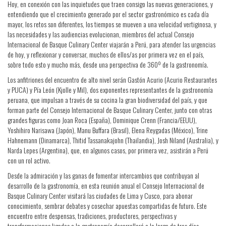
Hoy, en conexión con las inquietudes que traen consigo las nuevas generaciones, y
entendiendo que el crecimiento generado por el sector gastronómico es cada día
mayor, los retos son diferentes, los tiempos se mueven a una velocidad vertiginosa, y
las necesidades y las audiencias evolucionan, miembros del actual Consejo
Internacional de Basque Culinary Center viajarán a Perú, para atender las urgencias
de hoy, y reflexionar y conversar, muchos de ellos/as por primera vez en el país,
sobre todo esto y mucho más, desde una perspectiva de 360º de la gastronomía.
Los anfitriones del encuentro de alto nivel serán Gastón Acurio (Acurio Restaurantes
y PUCA) y Pía León (Kjolle y Mil), dos exponentes representantes de la gastronomía
peruana, que impulsan a través de su cocina la gran biodiversidad del país, y que
forman parte del Consejo Internacional de Basque Culinary Center, junto con otras
grandes figuras como Joan Roca (España), Dominique Crenn (Francia/EEUU),
Yoshihiro Narisawa (Japón), Manu Buffara (Brasil), Elena Reygadas (México), Trine
Hahnemann (Dinamarca), Thitid Tassanakajohn (Thailandia), Josh Niland (Australia), y
Narda Lepes (Argentina), que, en algunos casos, por primera vez, asistirán a Perú
con un rol activo.
Desde la admiración y las ganas de fomentar intercambios que contribuyan al
desarrollo de la gastronomía, en esta reunión anual el Consejo Internacional de
Basque Culinary Center visitará las ciudades de Lima y Cusco, para abonar
conocimiento, sembrar debates y cosechar apuestas compartidas de futuro. Este
encuentro entre despensas, tradiciones, productores, perspectivas y
transformaciones ligadas a la gastronomía desarrollará a lo largo de tres días