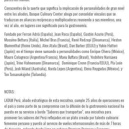
Conscientes de la suerte que significa la implicación de personalidades de gran nivel
entre los aliados, Basque Culinary Center aboga por consolidar vínculos que se
traduzcan en alianzas recíprocas y multiplicadoras reuniendo a sus miembros, una
vez al año, en lugares con significado para la gastronomía.
Fundado por Ferran Adrià (España), Joan Roca (España), Gastón Acurio (Perú),
Massimo Bottura (Italia), Michel Bras (Francia), René Redzepi (Dinamarca), Heston
Blumenthal (Reino Unido), Alex Atala (Brasil), Dan Barber (EEUU) y Yukio Hattori
(Japón); en el tiempo viene sumando a personalidades como Enrique Olvera (México),
Mauro Colagreco (Argentina/Francia), Manu Buffara (Brasil), Yoshihiro Narisawa
(Japón), Trine Hahnemann (Dinamarca), Dominique Crenn (Francia/EEUU), Pía León
(Perú), Josh Niland (Australia), Narda Lepes (Argentina), Elena Reygadas (México), y
Ton Tassanakajohn (Tailandia).
NOTAS:
LATAM Perú, aliado estratégico de esta iniciativa, cumple 25 años de operaciones en
el país y como parte de su compromiso con la difusión de la gastronomía nacional ha
puesto en su servicio a bordo "Sabores que transportan", una iniciativa para
promover los sabores del Perú reflejados en un plato creado por talento culinario
femenino peruano y puesto al servicio de vuelos internacionales de más de 7 horas
de duración, saliendo desde Lima en cabinas Premium Business y Economy.