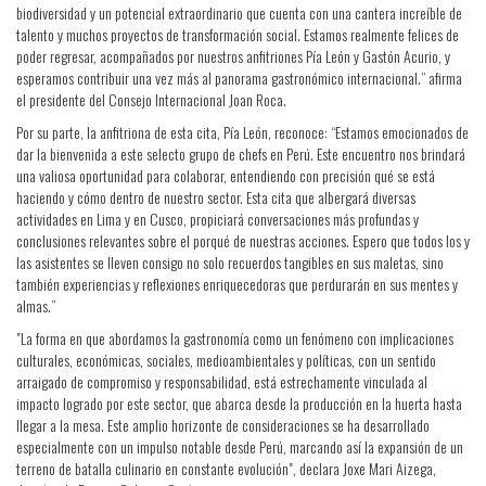
biodiversidad y un potencial extraordinario que cuenta con una cantera increíble de
talento y muchos proyectos de transformación social. Estamos realmente felices de
poder regresar, acompañados por nuestros anfitriones Pía León y Gastón Acurio, y
esperamos contribuir una vez más al panorama gastronómico internacional.” afirma
el presidente del Consejo Internacional Joan Roca.
Por su parte, la anfitriona de esta cita, Pía León, reconoce: “Estamos emocionados de
dar la bienvenida a este selecto grupo de chefs en Perú. Este encuentro nos brindará
una valiosa oportunidad para colaborar, entendiendo con precisión qué se está
haciendo y cómo dentro de nuestro sector. Esta cita que albergará diversas
actividades en Lima y en Cusco, propiciará conversaciones más profundas y
conclusiones relevantes sobre el porqué de nuestras acciones. Espero que todos los y
las asistentes se lleven consigo no solo recuerdos tangibles en sus maletas, sino
también experiencias y reflexiones enriquecedoras que perdurarán en sus mentes y
almas.”
"La forma en que abordamos la gastronomía como un fenómeno con implicaciones
culturales, económicas, sociales, medioambientales y políticas, con un sentido
arraigado de compromiso y responsabilidad, está estrechamente vinculada al
impacto logrado por este sector, que abarca desde la producción en la huerta hasta
llegar a la mesa. Este amplio horizonte de consideraciones se ha desarrollado
especialmente con un impulso notable desde Perú, marcando así la expansión de un
terreno de batalla culinario en constante evolución", declara Joxe Mari Aizega,