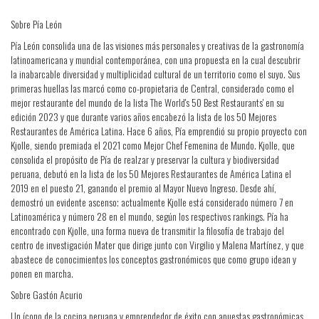
Sobre Pía León
Pía León consolida una de las visiones más personales y creativas de la gastronomía
latinoamericana y mundial contemporánea, con una propuesta en la cual descubrir
la inabarcable diversidad y multiplicidad cultural de un territorio como el suyo. Sus
primeras huellas las marcó como co-propietaria de Central, considerado como el
mejor restaurante del mundo de la lista The World's 50 Best Restaurants' en su
edición 2023 y que durante varios años encabezó la lista de los 50 Mejores
Restaurantes de América Latina. Hace 6 años, Pía emprendió su propio proyecto con
Kjolle, siendo premiada el 2021 como Mejor Chef Femenina de Mundo. Kjolle, que
consolida el propósito de Pía de realzar y preservar la cultura y biodiversidad
peruana, debutó en la lista de los 50 Mejores Restaurantes de América Latina el
2019 en el puesto 21, ganando el premio al Mayor Nuevo Ingreso. Desde ahí,
demostró un evidente ascenso; actualmente Kjolle está considerado número 7 en
Latinoamérica y número 28 en el mundo, según los respectivos rankings. Pía ha
encontrado con Kjolle, una forma nueva de transmitir la filosofía de trabajo del
centro de investigación Mater que dirige junto con Virgilio y Malena Martínez, y que
abastece de conocimientos los conceptos gastronómicos que como grupo idean y
ponen en marcha.
Sobre Gastón Acurio
Un ícono de la cocina peruana y emprendedor de éxito con apuestas gastronómicas