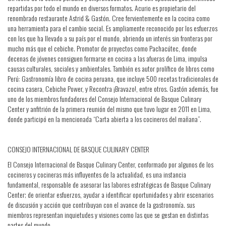
repartidas por todo el mundo en diversos formatos. Acurio es propietario del
renombrado restaurante Astrid & Gastón. Cree fervientemente en la cocina como
una herramienta para el cambio social. Es ampliamente reconocido por los esfuerzos
con los que ha llevado a su país por el mundo, abriendo un interés sin fronteras por
mucho más que el cebiche. Promotor de proyectos como Pachacútec, donde
decenas de jóvenes consiguen formarse en cocina a las afueras de Lima, impulsa
causas culturales, sociales y ambientales. También es autor prolífico de libros como
Perú: Gastronomía libro de cocina peruana, que incluye 500 recetas tradicionales de
cocina casera, Cebiche Power, y Recontra ¡Bravazo!, entre otros. Gastón además, fue
uno de los miembros fundadores del Consejo Internacional de Basque Culinary
Center y anfitrión de la primera reunión del mismo que tuvo lugar en 2011 en Lima,
donde participó en la mencionada “Carta abierta a los cocineros del mañana”.
CONSEJO INTERNACIONAL DE BASQUE CULINARY CENTER
El Consejo Internacional de Basque Culinary Center, conformado por algunos de los
cocineros y cocineras más influyentes de la actualidad, es una instancia
fundamental, responsable de asesorar las labores estratégicas de Basque Culinary
Center; de orientar esfuerzos, ayudar a identificar oportunidades y abrir escenarios
de discusión y acción que contribuyan con el avance de la gastronomía. sus
miembros representan inquietudes y visiones como las que se gestan en distintas
partes del mundo.