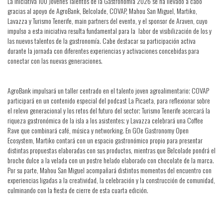
La iniciativa 100 Jóvenes Talentos de la Gastronomía 2026 se ha llevado a cabo
gracias al apoyo de AgroBank, Belcolade, COVAP, Mahou San Miguel, Martiko,
Lavazza y Turismo Tenerife, main partners del evento, y el sponsor de Araven, cuyo
impulso a esta iniciativa resulta fundamental para la labor de visibilización de los y
las nuevos talentos de la gastronomía. Cabe destacar su participación activa
durante la jornada con diferentes experiencias y activaciones concebidas para
conectar con las nuevas generaciones.
AgroBank impulsará un taller centrado en el talento joven agroalimentario; COVAP
participará en un contenido especial del podcast La Picaeta, para reflexionar sobre
el relevo generacional y los retos del futuro del sector; Turismo Tenerife acercará la
riqueza gastronómica de la isla a los asistentes; y Lavazza celebrará una Coffee
Rave que combinará café, música y networking. En GOe Gastronomy Open
Ecosystem, Martiko contará con un espacio gastronómico propio para presentar
distintas propuestas elaboradas con sus productos, mientras que Belcolade pondrá el
broche dulce a la velada con un postre helado elaborado con chocolate de la marca.
Por su parte, Mahou San Miguel acompañará distintos momentos del encuentro con
experiencias ligadas a la creatividad, la celebración y la construcción de comunidad,
culminando con la fiesta de cierre de esta cuarta edición.