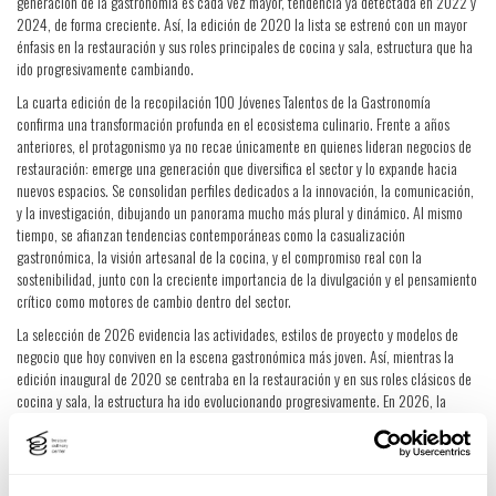
generación de la gastronomía es cada vez mayor, tendencia ya detectada en 2022 y
2024, de forma creciente. Así, la edición de 2020 la lista se estrenó con un mayor
énfasis en la restauración y sus roles principales de cocina y sala, estructura que ha
ido progresivamente cambiando.
La cuarta edición de la recopilación 100 Jóvenes Talentos de la Gastronomía
confirma una transformación profunda en el ecosistema culinario. Frente a años
anteriores, el protagonismo ya no recae únicamente en quienes lideran negocios de
restauración: emerge una generación que diversifica el sector y lo expande hacia
nuevos espacios. Se consolidan perfiles dedicados a la innovación, la comunicación,
y la investigación, dibujando un panorama mucho más plural y dinámico. Al mismo
tiempo, se afianzan tendencias contemporáneas como la casualización
gastronómica, la visión artesanal de la cocina, y el compromiso real con la
sostenibilidad, junto con la creciente importancia de la divulgación y el pensamiento
crítico como motores de cambio dentro del sector.
La selección de 2026 evidencia las actividades, estilos de proyecto y modelos de
negocio que hoy conviven en la escena gastronómica más joven. Así, mientras la
edición inaugural de 2020 se centraba en la restauración y en sus roles clásicos de
cocina y sala, la estructura ha ido evolucionando progresivamente. En 2026, la
restauración representa un 25% de la lista. Este grupo incluye tanto emprendedores
que han abierto sus propios restaurantes como profesionales empleados en negocios
hosteleros —incluidos espacios de alta cocina, varios de ellos triestrellados—, con
perfiles tanto de cocina como de sala.