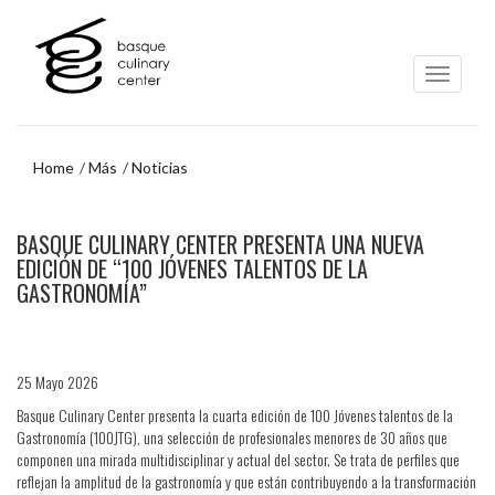
Ir
Ir
al
al
contenido
menú
principal
de
navegación
Home
Más
Noticias
Ir
BASQUE CULINARY CENTER PRESENTA UNA NUEVA
al
menú
EDICIÓN DE “100 JÓVENES TALENTOS DE LA
de
GASTRONOMÍA”
navegación
25 Mayo 2026
Basque Culinary Center presenta la cuarta edición de 100 Jóvenes talentos de la
Gastronomía (100JTG), una selección de profesionales menores de 30 años que
componen una mirada multidisciplinar y actual del sector. Se trata de perfiles que
reflejan la amplitud de la gastronomía y que están contribuyendo a la transformación