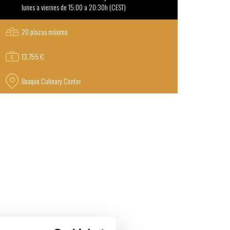
lunes a viernes de 15:00 a 20:30h (CEST)
20 plazas máximo
13.755 €
Basque Culinary Center