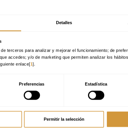
vados, explorando sus propiedades, maridajes y aplicaciones innovadoras,
racción entre ingredientes y técnicas, y aplicar procesos de innovación y
Detalles
ta de elaboraciones dulces alineada con las exigencias de la gastronomía actual y
s
de terceros para analizar y mejorar el funcionamiento; de preferen
que accedes; y/o de marketing que permiten analizar los hábito
rás desarrollarte como:
iguiente enlace[
1
].
Preferencias
Estadística
a dulce.
ación
en cocina dulce.
er
, una red profesional que impulsa oportunidades, aprendizaje continuo y
Permitir la selección