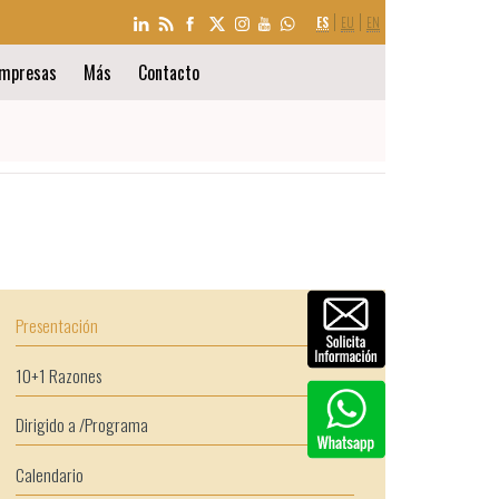
SELECCIÓN
ES
EU
EN
DE
IDIOMA
mpresas
Más
Contacto
Presentación
10+1 Razones
Dirigido a /Programa
Calendario