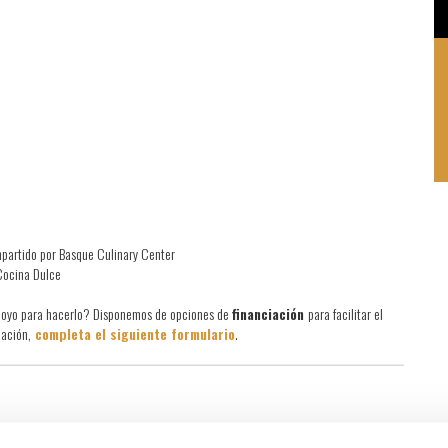
impartido por Basque Culinary Center
 Cocina Dulce
s apoyo para hacerlo? Disponemos de opciones de
financiación
para facilitar el
mación,
completa el siguiente formulario
.
s a la pastelería de restaurante, combinando creatividad y precisión en cada