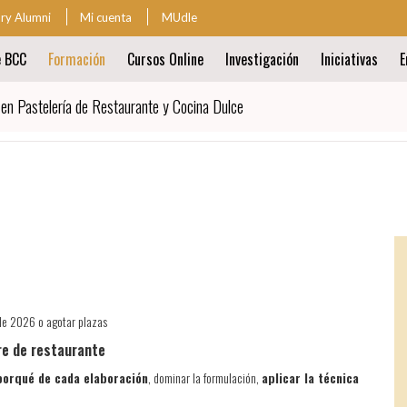
ary Alumni
Mi cuenta
MUdle
za
e BCC
Formación
Cursos Online
Investigación
Iniciativas
E
ión
al
en Pastelería de Restaurante y Cocina Dulce
ión
al
 de 2026 o agotar plazas
tre de restaurante
porqué de cada elaboración
, dominar la formulación,
aplicar la técnica