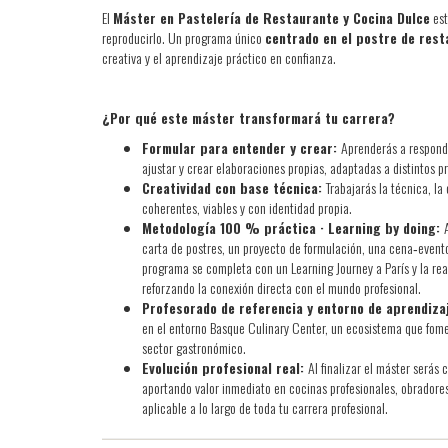
El
Máster en Pastelería de Restaurante y Cocina Dulce
est
reproducirlo. Un programa único
centrado en el postre de rest
creativa y el aprendizaje práctico en confianza.
¿Por qué este máster transformará tu carrera?
Formular para entender y crear:
Aprenderás a responde
ajustar y crear elaboraciones propias, adaptadas a distintos p
Creatividad con base técnica:
Trabajarás la técnica, la
coherentes, viables y con identidad propia.
Metodología 100 % práctica · Learning by doing:
carta de postres, un proyecto de formulación, una cena‑evento 
programa se completa con un Learning Journey a París y la real
reforzando la conexión directa con el mundo profesional.
Profesorado de referencia y entorno de aprendiza
en el entorno Basque Culinary Center, un ecosistema que fomen
sector gastronómico.
Evolución profesional real:
Al finalizar el máster serás
aportando valor inmediato en cocinas profesionales, obradores
aplicable a lo largo de toda tu carrera profesional.