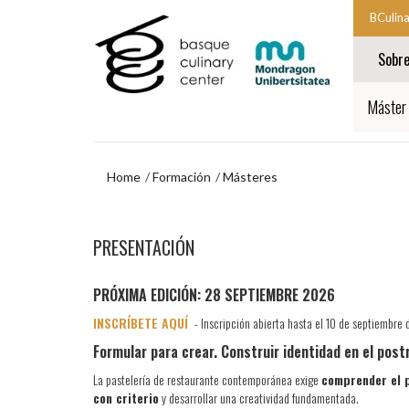
Ir
Ir
BCulin
al
al
Comien
contenido
menú
Sobr
principal
de
la
navegación
navegac
Fin
princip
Máster 
de
la
navegac
princip
Home
Formación
Másteres
Ir
al
PRESENTACIÓN
menú
de
navegación
PRÓXIMA EDICIÓN: 28 SEPTIEMBRE 2026
INSCRÍBETE AQUÍ
- Inscripción abierta hasta el 10 de septiembre
Formular para crear. Construir identidad en el pos
La pastelería de restaurante contemporánea exige
comprender el 
con criterio
y desarrollar una creatividad fundamentada.