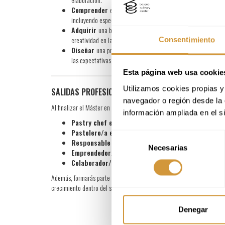
Comprender
en profundidad las materias primas y sus deri
incluyendo especias, flores y otros ingredientes.
Adquirir
una base sólida en formulación, entendiendo la inte
creatividad en la cocina dulce.
Consentimiento
Diseñar
una propuesta propia de pastelería, creando una car
las expectativas del comensal.
Esta página web usa cookie
Utilizamos cookies propias y 
SALIDAS PROFESIONALES
navegador o región desde la 
Al finalizar el Máster en Pastelería de Restaurante y Cocina Dulce pod
información ampliada en el s
Pastry chef en restauración gastronómic
a.
Pastelero/a en obrador
con enfoque técnico y creativo.
Selección
Responsable de postres o jefe/a de partida dulce
.
Necesarias
de
Emprendedor/a
en proyectos propios de pastelería o cocin
consentimiento
Colaborador/a en proyectos de desarrollo e innov
Además, formarás parte del
ecosistema Basque Culinary Cent
crecimiento dentro del sector gastronómico.
Denegar