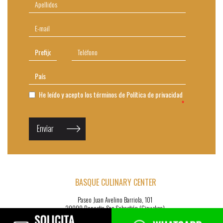
He leído y acepto los términos de
Política de privacidad
Enviar
BASQUE CULINARY CENTER
Paseo Juan Avelino Barriola, 101
20009 Donostia-San Sebastián (Gipuzkoa)
Tel.
: +34 943 574 500