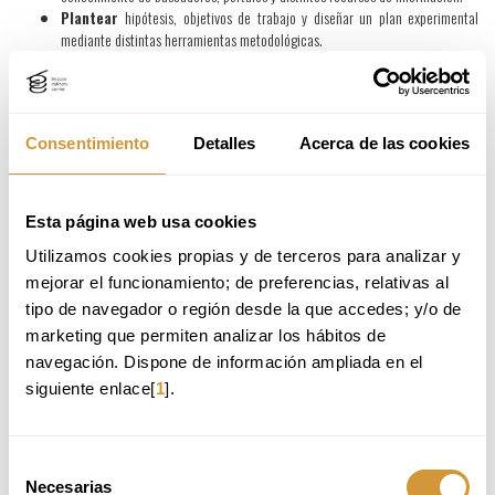
Plantear
hipótesis, objetivos de trabajo y diseñar un plan experimental
mediante distintas herramientas metodológicas.
Realizar
experimentos aplicados a desarrollos culinarios y alimentarios y
realizables en cualquier cocina profesional.
Validar
hipótesis planteadas mediante el tratamiento de datos y la
correspondiente interpretación y discusión de éstos.
Consentimiento
Detalles
Acerca de las cookies
Formarse
en recursos básicos de comunicación escrita y oral de forma
científica tras un proceso de investigación.
Esta página web usa cookies
APLICACIONES PROFESIONALES
Utilizamos cookies propias y de terceros para analizar y 
Tras realizar el curso podrás desempeñarte en:
mejorar el funcionamiento; de preferencias, relativas al 
Áreas generales de aplicación:
tipo de navegador o región desde la que accedes; y/o de 
marketing que permiten analizar los hábitos de 
I+D Gastronómicos (restaurantes, obradores, universidades, cocinas
navegación. Dispone de información ampliada en el 
centrales, centros tecnológicos, etc) que busquen innovar en la creación de
productos
siguiente enlace[
1
].
Desarrollo y rediseño de producto para empresas de la industria alimentaria
(5ta gama, colectividades
Emprendimientos propio en proyectos de I+D
Selección
Eleva
las competencias de tu perfil para convertirte en
Chef Investigador/a
.
Necesarias
de