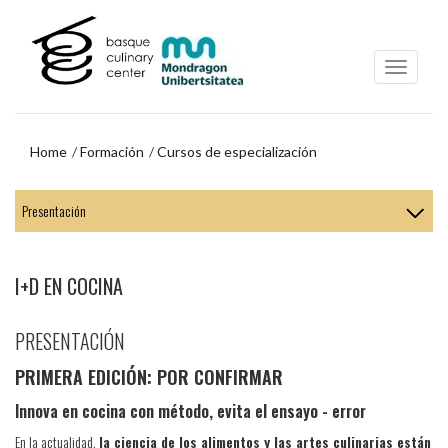
Ir
Ir
al
al
contenido
menú
principal
de
navegación
Home
Formación
Cursos de especialización
Ir
al
menú
de
navegación
I+D EN COCINA
PRESENTACIÓN
PRIMERA EDICIÓN: POR CONFIRMAR
Innova en cocina con método, evita el ensayo - error
En la actualidad,
la ciencia de los alimentos y las artes culinarias están