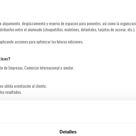
do alojamiento, desplazamiento y reserva de espacios para ponentes, así como la organizac
stribuirlos entre el alumnado (chaquetillas, maletines, delantales, tarjetas de acceso, etc.)
 aplicando acciones para optimizar las futuras ediciones.
sticas?
ión de Empresas, Comercio Internacional o similar.
a sólida orientación al cliente.
los resultados.
rmación.
Detalles
resolver incidencias tanto a nivel nacional como internacional.