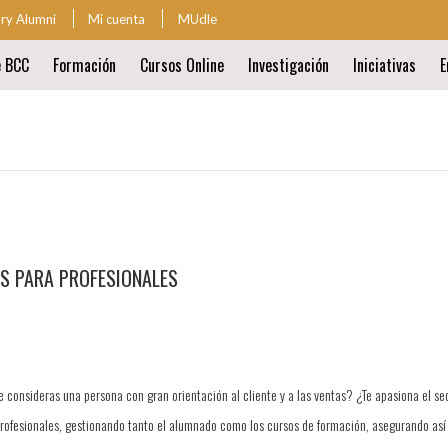
ary Alumni
Mi cuenta
MUdle
za
e BCC
Formación
Cursos Online
Investigación
Iniciativas
E
ión
al
ión
al
OS PARA PROFESIONALES
 consideras una persona con gran orientación al cliente y a las ventas? ¿Te apasiona el se
rofesionales, gestionando tanto el alumnado como los cursos de formación, asegurando así 