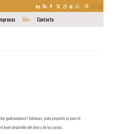
SELECCIÓN
ES
EU
EN
DE
IDIOMA
mpresas
Más
Contacto
ctor gastronómico? Entonces, ¡este proyecto es para ti!
el buen desarrollo del área y de los cursos.