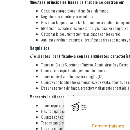
Nuestras principales líneas de trabajo se centran en:
Gestionar y proporcionar atención al alumnado.
Negociar con clientes y proveedores.
Gestionar la operativa de las formaciones a medida, incluyen
Identificar los materiales necesarios, gestionar su compra y di
Gestionar la documentación relacionada con los cursos.
Analizar y evaluar los cursos, identificando áreas de mejora y
Requisitos
¿Te sientes identificado-a con las siguientes caracterí
Tienes un Grado Superior en Turismo, Administración y Direcc
Cuentas con experiencia gestionando clientes.
Tienes un nivel alto de euskera e inglés (C1).
Cuentas con habilidades comerciales y de venta, además de un
Eres una persona dinámica, proactiva y altamente orientada a 
Marcarás la diferencia si:
Tienes experiencia en el ámbito de la gestión y la venta de fo
Has trabajado con CRM.
Cuentas con conocimiento básico de edición gráfica.
Te apasiona el sector gastronómico.
Consentimiento
Eres una persona con autonomía para gestionar necesidades y 