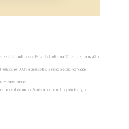
 G-20998100, con dirección en Pº Juan Avelino Barriola, 101, (20009), Donostia San
l realizados por BCCF sin perjuicio de sus derechos de acceso, rectificación,
ealizar su contratación.
a su conformidad al respecto. Asimismo, en el supuesto de producirse alguna