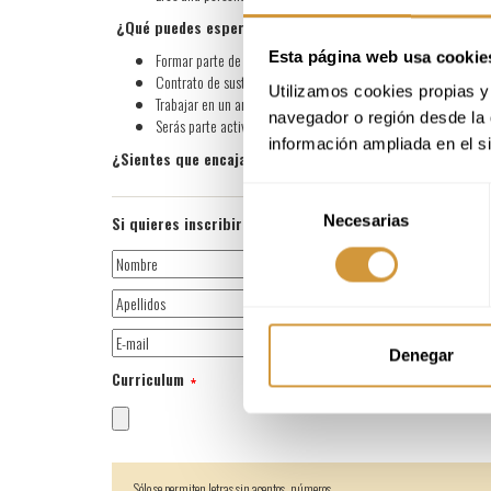
¿Qué puedes esperar de Basque Culinary Center?
Esta página web usa cookie
Formar parte de un proyecto pionero en continuo crecimient
Contrato de sustitución por maternidad (duración estimada d
Utilizamos cookies propias y 
Trabajar en un ambiente basado en la confianza. Ofrecemos gr
navegador o región desde la 
Serás parte activa en mantener un buen clima laboral. Cuida
información ampliada en el s
¿Sientes que encajas en nuestro equipo? ¡No dudes en i
Selección
Necesarias
Si quieres inscribirte en la oferta de trabajo, adjunta 
de
consentimiento
Denegar
Curriculum
Sólo se permiten letras sin acentos, números,