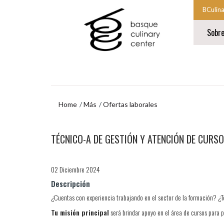
Ir
Ir
BCulin
al
al
Comien
contenido
menú
Sobr
principal
de
la
navegación
navegac
Fin
princip
de
la
navegac
princip
Home
Más
Ofertas laborales
Ir
TÉCNICO-A DE GESTIÓN Y ATENCIÓN DE CURS
al
menú
de
navegación
02 Diciembre 2024
Descripción
¿Cuentas con experiencia trabajando en el sector de la formación? ¿Te
Tu misión principal
será brindar apoyo en el área de cursos para p