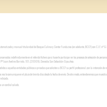
o automatizado y manual titularidad de Basque Culinary Center Fundazioa (en adelante, BCCF) con C.I.F. nº
conservados indefinidamente en el referido fichero para hacerle participar en los procesos de selección de persona
ón: Pº Juan Avelino Barriola, 101, (20009), Donostia San Sebastián Gipuzkoa.
didos a aquellas entidades públicas o privadas que soliciten a BCCF su perfil profesional, con la intención de r
s nos lo comunique en el plazo de treinta días desde la fecha de envío. De otro modo, entenderemos que muestr
indicada.
a un cordial saludo.