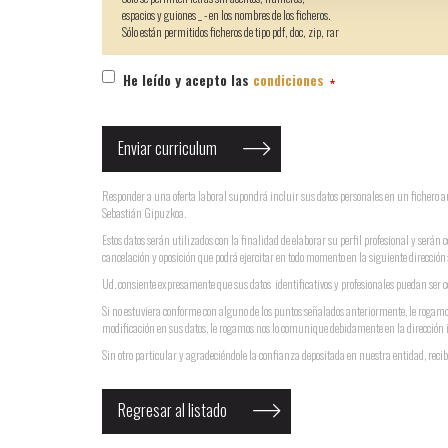
espacios y guiones _ - en los nombres de los ficheros.
Sólo están permitidos ficheros de tipo pdf, doc, zip, rar
He leído y acepto las
condiciones
Responder a una oferta laboral supondrá incluir sus datos personales en un ficher
Sebastián Gipuzkoa.
Estos datos serán utilizados con la finalidad de elaborar su perfil profesional y serán 
cancelación y oposición que podrá ejercitar en todo momento en la siguiente direcci
Ud. consiente expresamente que sus datos identificativos y profesionales puedan ser ce
Si no estuviera conforme con alguno de los puntos señalados anteriormente, le rogamo
modificación en sus datos, le rogamos nos lo comunique debidamente en la dirección 
Sin otro particular y agradeciéndole la confianza depositada en nuestra entidad, recib
Regresar al listado