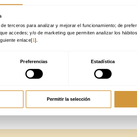
s
o con mucha pasión por la gastronomía.
e 6-7meses).
de terceros para analizar y mejorar el funcionamiento; de preferen
an independencia y flexibilidad, dando relevancia a la consecución de objetivos.
que accedes; y/o de marketing que permiten analizar los hábito
mos y nos preocupamos por las personas de nuestro equipo.
iguiente enlace[
1
].
nscribirte!
Preferencias
Estadística
tu CV (PDF o Word) en el que se incluyan tus datos de contacto para que po
Permitir la selección