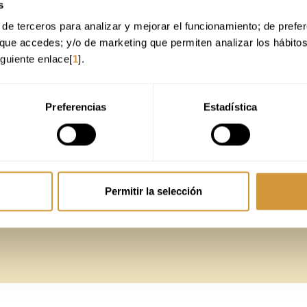
s
de terceros para analizar y mejorar el funcionamiento; de preferen
hotelera
que accedes; y/o de marketing que permiten analizar los hábito
iguiente enlace[
1
].
tu CV (PDF o Word) en el que se incluyan tus datos de contacto para que po
Preferencias
Estadística
Permitir la selección