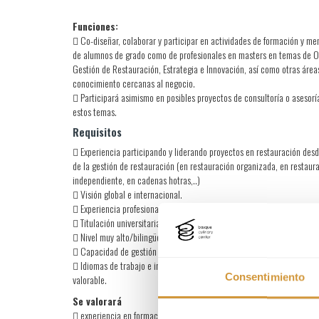
Funciones:
 Co-diseñar, colaborar y participar en actividades de formación y me
de alumnos de grado como de profesionales en masters en temas de O
Gestión de Restauración, Estrategia e Innovación, así como otras área
conocimiento cercanas al negocio.
 Participará asimismo en posibles proyectos de consultoría o asesorí
estos temas.
Requisitos
 Experiencia participando y liderando proyectos en restauración desd
de la gestión de restauración (en restauración organizada, en restaur
independiente, en cadenas hotras,..)
 Visión global e internacional.
 Experiencia profesional de al menos 10 años
 Titulación universitaria, deseable Master o MBA y/o doctorado.
 Nivel muy alto/bilingüe de inglés
 Capacidad de gestión de equipos.
 Idiomas de trabajo e impartición de clases/talleres: castellano e in
Consentimiento
valorable.
Se valorará
 experiencia en formación y/o coordinación de cursos, creación de 