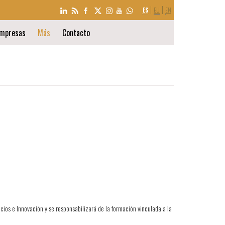
SELECCIÓN
ES
EU
EN
DE
IDIOMA
mpresas
Más
Contacto
ios e Innovación y se responsabilizará de la formación vinculada a la