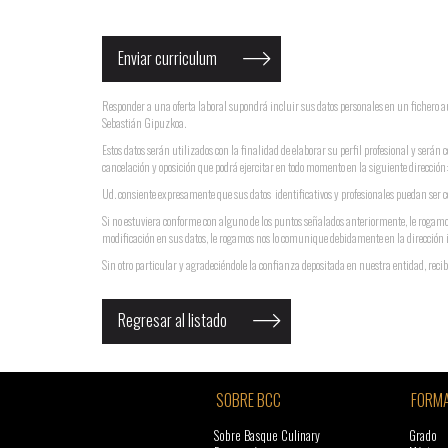
Responder a una oferta laboral supondrá incluir sus datos personales en un ficher
Sebastián Gipuzkoa.
Estos datos serán utilizados con la finalidad de elaborar su perfil profesional y serán 
cancelación y oposición que podrá ejercitar en todo momento en la siguiente direcci
Ud. consiente expresamente que sus datos identificativos y profesionales puedan ser ce
Si no estuviera conforme con alguno de los puntos señalados anteriormente, le rogamo
modificación en sus datos, le rogamos nos lo comunique debidamente en la dirección 
Sin otro particular y agradeciéndole la confianza depositada en nuestra entidad, recib
Regresar al listado
SOBRE BCC
FORMA
Sobre Basque Culinary
Grado