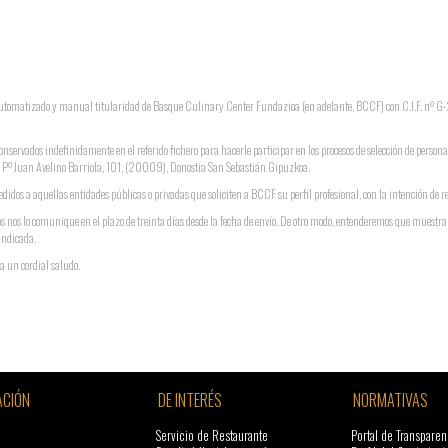
o automatizado y manual titularidad de Basque Culinary Center Fundazioa (en adelante, BCCF) con C.I.F. nº
conservados indefinidamente en el referido fichero para hacerle participar en los procesos de selección de persona
ón: Pº Juan Avelino Barriola, 101, (20009), Donostia San Sebastián Gipuzkoa.
didos a aquellas entidades públicas o privadas que soliciten a BCCF su perfil profesional, con la intención de r
s nos lo comunique en el plazo de treinta días desde la fecha de envío. De otro modo, entenderemos que muestr
indicada.
a un cordial saludo.
CIÓN
DE INTERÉS
NORMATIVAS
Servicio de Restaurante
Portal de Transparen