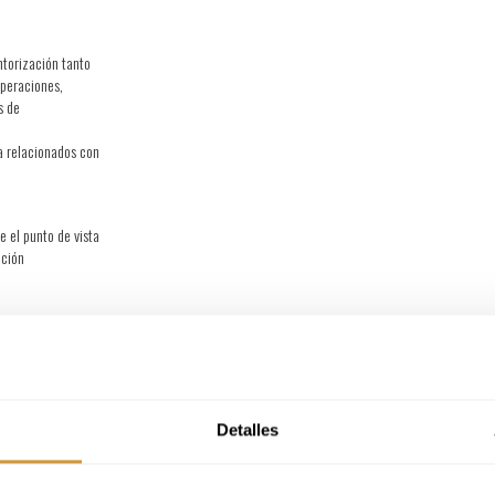
ntorización tanto
peraciones,
s de
a relacionados con
e el punto de vista
ación
glés. Euskera
Detalles
nuevos negocios y/o