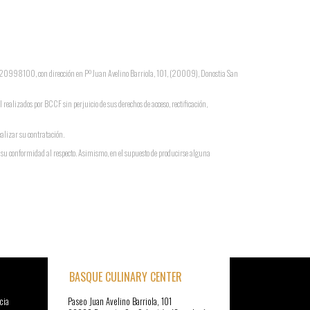
 G-20998100, con dirección en Pº Juan Avelino Barriola, 101, (20009), Donostia San
l realizados por BCCF sin perjuicio de sus derechos de acceso, rectificación,
ealizar su contratación.
a su conformidad al respecto. Asimismo, en el supuesto de producirse alguna
BASQUE CULINARY CENTER
cia
Paseo Juan Avelino Barriola, 101