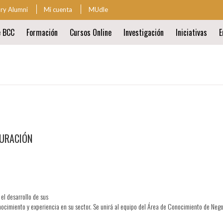
ary Alumni
Mi cuenta
MUdle
za
e BCC
Formación
Cursos Online
Investigación
Iniciativas
E
ión
al
ión
al
AURACIÓN
el desarrollo de sus
cimiento y experiencia en su sector. Se unirá al equipo del Área de Conocimiento de Negoc