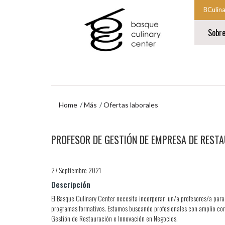
Ir
Ir
BCulin
al
al
Comien
contenido
menú
Sobr
principal
de
la
navegación
navegac
Fin
princip
de
la
navegac
princip
Home
Más
Ofertas laborales
Ir
PROFESOR DE GESTIÓN DE EMPRESA DE REST
al
menú
de
navegación
27 Septiembre 2021
Descripción
El Basque Culinary Center necesita incorporar un/a profesores/a para 
programas formativos. Estamos buscando profesionales con amplio cono
Gestión de Restauración e Innovación en Negocios.