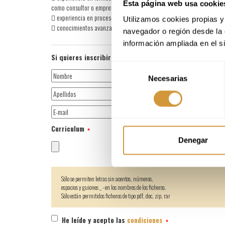
Esta página web usa cookie
como consultor o emprendedor.
 experiencia en procesos de digitalización y sostenibilidad
Utilizamos cookies propias y 
 conocimientos avanzados en software de gestión de restauración u 
navegador o región desde la 
información ampliada en el s
Si quieres inscribirte en la oferta de trabajo, adjunta 
Selección
Necesarias
de
consentimiento
Curriculum
Denegar
Sólo se permiten letras sin acentos, números,
espacios y guiones _ - en los nombres de los ficheros.
Sólo están permitidos ficheros de tipo pdf, doc, zip, rar
He leído y acepto las
condiciones