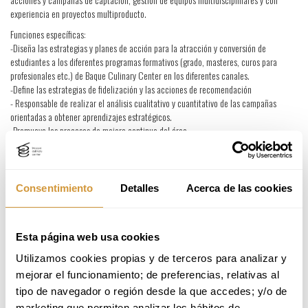
experiencia en proyectos multiproducto.
Funciones específicas:
-Diseña las estrategias y planes de acción para la atracción y conversión de
estudiantes a los diferentes programas formativos (grado, masteres, curos para
profesionales etc.) de Baque Culinary Center en los diferentes canales.
-Define las estrategias de fidelización y las acciones de recomendación
- Responsable de realizar el análisis cualitativo y cuantitativo de las campañas
orientadas a obtener aprendizajes estratégicos.
-Promueve los procesos de mejora continua del área.
-Establece la coherencia entre todas las campañas y las sinergias entre los
diferentes programas.
-Coordina el equipo de gestores de Marketing y Captación
-Realiza el plan de gestión del área y define los presupuestos.
Consentimiento
Detalles
Acerca de las cookies
-Es el/la responsable de los resultados de captación.
Requisitos
Esta página web usa cookies
 Licenciados en Publicidad, Comunicación, Marketing o similar
Utilizamos cookies propias y de terceros para analizar y 
 Formación Máster en Márketing Digital
mejorar el funcionamiento; de preferencias, relativas al 
 Se requieren conocimientos de CRM, ecommerce y conversión de leads así como
investigación de mercado consumer intelligence.
tipo de navegador o región desde la que accedes; y/o de 
 Se valorará experiencia en campañas internacionales y en sector formación.
marketing que permiten analizar los hábitos de 