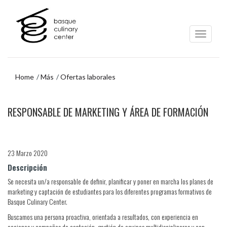
Ir
Ir
al
al
contenido
menú
principal
de
navegación
Home
Más
Ofertas laborales
Ir
RESPONSABLE DE MARKETING Y ÁREA DE FORMACIÓN
al
menú
de
navegación
23 Marzo 2020
Descripción
Se necesita un/a responsable de definir, planificar y poner en marcha los planes de
marketing y captación de estudiantes para los diferentes programas formativos de
Basque Culinary Center.
Buscamos una persona proactiva, orientada a resultados, con experiencia en
acciones y campañas de captación, gestión de equipos multidisciplinares y con