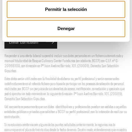
espacios y guiones _ - en los nombres de los ficheros.
Sólo están permitidos ficheros de tipo pdf, doc, zip, rar
Permitir la selección
He leído y acepto las
condiciones
Denegar
Responder a una oferta laboral supondrá incluir sus datos personales en un fichero automatizado y
manual titularidad de Basque Culinary Center Fundazioa (en adelante, BCCF) con C.I.F. nº G-
20998100, con dirección en Pº Juan Avelino Barriola, 101, (20009), Donostia San Sebastián
Gipuzkoa.
Estos datos serán utilizados con la finalidad de elaborar su perfil profesional y serán conservados
indefinidamente en el referido fichero para hacerle participar en los procesos de selección de personal
realizados por BCCF sin perjuicio de sus derechos de acceso, rectificación, cancelación y oposición que
podrá ejercitar en todo momento en la siguiente dirección: Pº Juan Avelino Barriola, 101, (20009),
Donostia San Sebastián Gipuzkoa.
Ud. consiente expresamente que sus datos identificativos y profesionales puedan ser cedidos a aquellas
entidades públicas o privadas que soliciten a BCCF su perfil profesional, con la intención de realizar su
contratación.
Si no estuviera conforme con alguno de los puntos señalados anteriormente, le rogamos nos lo
comunique en el plazo de treinta días desde la fecha de envío. De otro modo, entenderemos que muestra