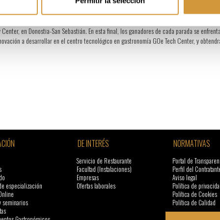
Permitir la selección
e competencia o la fragmentación de datos. “El futuro de la gastronomía será de quienes us
am), The Good Pulse Company (Londres), Fermenstation (Tokio), y Mycsology Foods (Boston), c
 Center, en Donostia-San Sebastián. En esta final, los ganadores de cada parada se enfren
nnovación a desarrollar en el centro tecnológico en gastronomía GOe Tech Center, y obtend
CIÓN
DE INTERÉS
NORMATIVAS
Servicio de Restaurante
Portal de Transparen
s
Facultad (Instalaciones)
Perfil del Contratant
do
Empresas
Aviso legal
de especialización
Ofertas laborales
Política de privacida
Online
Política de Cookies
y seminarios
Política de Calidad
tas
ntos Gastronómicos