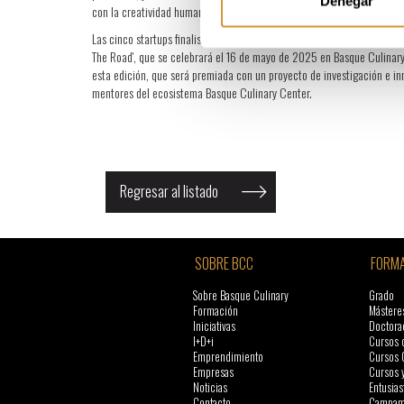
Denegar
con la creatividad humana, y advierte sobre riesgos como la ilusión d
Las cinco startups finalistas Bellyfood (Copenhague), Effium (Rotterd
The Road', que se celebrará el 16 de mayo de 2025 en Basque Culinary
esta edición, que será premiada con un proyecto de investigación e i
mentores del ecosistema Basque Culinary Center.
Regresar al listado
SOBRE BCC
FORMA
Sobre Basque Culinary
Grado
Formación
Mástere
Iniciativas
Doctora
I+D+i
Cursos 
Emprendimiento
Cursos 
Empresas
Cursos 
Noticias
Entusias
Contacto
Campame