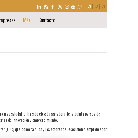
SELECCIÓN
ES
EU
EN
DE
IDIOMA
mpresas
Más
Contacto
uro más saludable, ha sido elegida ganadora de la quinta parada de
stemas de innovación y emprendimiento.
ter (CIC) que conecta a los y las actores del ecosistema emprendedor