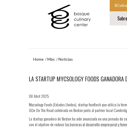
Ir
Ir
BCulin
al
al
Comien
contenido
menú
Sobr
principal
de
la
navegación
navegac
Fin
princip
de
la
navegac
princip
Home
Más
Noticias
Ir
LA STARTUP MYCSOLOGY FOODS GANADORA DE
al
menú
de
navegación
08 Abril 2025
Mycsology Foods (Estados Unidos), startup foodtech que utiliza la ferm
GOe On The Road celebrada en Boston junto al partner local Cambridge 
La startup ganadora de Boston ha sido anunciada en una jornada de c
con el objetivo de reducir las barreras al desarrollo empresarial y fom