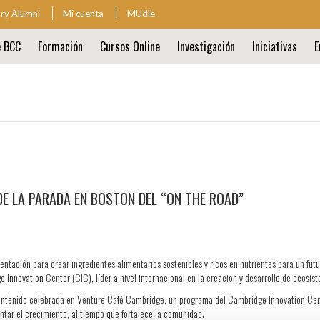
ary Alumni
Mi cuenta
MUdle
za
e BCC
Formación
Cursos Online
Investigación
Iniciativas
E
ión
al
ión
al
 LA PARADA EN BOSTON DEL “ON THE ROAD”
entación para crear ingredientes alimentarios sostenibles y ricos en nutrientes para un fut
Innovation Center (CIC), líder a nivel internacional en la creación y desarrollo de ecosi
ontenido celebrada en Venture Café Cambridge, un programa del Cambridge Innovation Cen
entar el crecimiento, al tiempo que fortalece la comunidad.