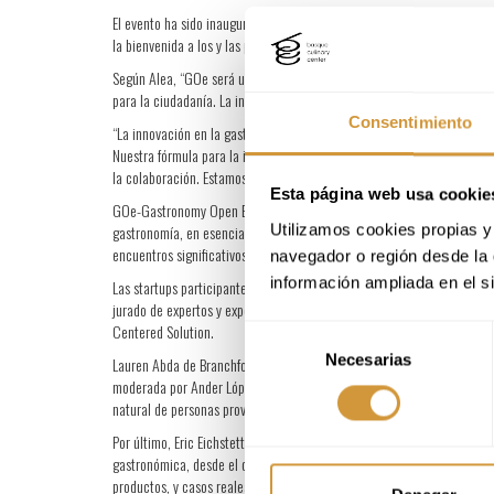
El evento ha sido inaugurado por Asier Alea, responsable de desarro
la bienvenida a los y las participantes y han destacado la importancia
Según Alea, “GOe será un espacio diseñado para conectar a las perso
para la ciudadanía. La innovación realmente ocurre cuando la gente s
Consentimiento
“La innovación en la gastronomía es un campo que pocos han explorado
Nuestra fórmula para la innovación es sencilla: ideas, capital y per
la colaboración. Estamos aquí para apoyar esta misión innovadora” ha
Esta página web usa cookie
GOe-Gastronomy Open Ecosystem es un espacio abierto a la colaboració
Utilizamos cookies propias y 
gastronomía, en esencia, trata de conexiones—y GOe también. Lo conce
encuentros significativos. Incluso la arquitectura del edificio refleja
navegador o región desde la 
información ampliada en el s
Las startups participantes –High Time Foods, Harmony Baby Nutrition,
jurado de expertos y expertas compuesto por Asier Alea, director de
Centered Solution.
Selección
Necesarias
de
Lauren Abda de Branchfood, Megan Elias de Boston University, Derek N
moderada por Ander López de GOe-Gastronomy Open Ecosystem. En ella, 
consentimiento
natural de personas provenientes de diversas industrias y lugares. Au
Por último, Eric Eichstetter del centro tecnológico GOe Tech Center ha
gastronómica, desde el desarrollo de nuevos sabores hasta la gestión o
productos, y casos reales como los de Starbucks, NotCo o Eneko Atxa, qu