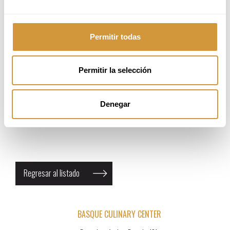
para jóvenes como para adultos aficionados por la gastronomía. Por ejemplo, para
otoño de 2024 ya se han programado cursos, talleres y seminarios para que las
personas de todas las edades puedan disfrutar cocinando en las mismas
instalaciones de la Facultad de Ciencias Gastronómicas. Entre otras cosas,
Permitir todas
aprenderán arroces, parrillas, pintxos, recetas de la abuela, cocina internacional, e
incluso descubrir el auténtico sabor de los platos del País Vasco.
MÁS INFORMACIÓN Y CONSULTAS
Permitir la selección
club@bculinary.com
WhatsApp: +34 688 607 144
Denegar
Para más información e inscripciones consultar la página web.
Regresar al listado
BASQUE CULINARY CENTER