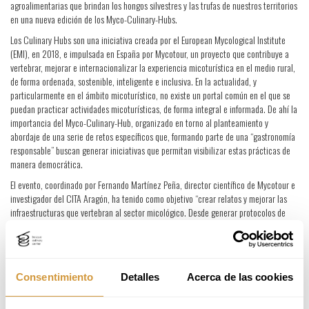
agroalimentarias que brindan los hongos silvestres y las trufas de nuestros territorios
en una nueva edición de los Myco-Culinary-Hubs.
Los Culinary Hubs son una iniciativa creada por el European Mycological Institute
(EMI), en 2018, e impulsada en España por Mycotour, un proyecto que contribuye a
vertebrar, mejorar e internacionalizar la experiencia micoturística en el medio rural,
de forma ordenada, sostenible, inteligente e inclusiva. En la actualidad, y
particularmente en el ámbito micoturístico, no existe un portal común en el que se
puedan practicar actividades micoturísticas, de forma integral e informada. De ahí la
importancia del Myco-Culinary-Hub, organizado en torno al planteamiento y
abordaje de una serie de retos específicos que, formando parte de una “gastronomía
responsable” buscan generar iniciativas que permitan visibilizar estas prácticas de
manera democrática.
El evento, coordinado por Fernando Martínez Peña, director científico de Mycotour e
investigador del CITA Aragón, ha tenido como objetivo “crear relatos y mejorar las
infraestructuras que vertebran al sector micológico. Desde generar protocolos de
buenas prácticas para restaurantes micológicos, hasta informar a los usuarios
formas seguras y democráticas de hacer micoturismo”. En definitiva, una experiencia
para co-crear, que pretende generar valor en base al conocimiento científico.
Los retos de innovación micogastronómica que se discutieron en el Myco-Culinary-
Consentimiento
Detalles
Acerca de las cookies
Hub fueron: a) las combinaciones saludables de hongos, legumbres y hortalizas
locales, b) el potencial de los hongos como alternativa para personas con