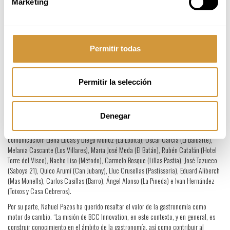
Marketing
la cocina sostenible, saludable e inclusiva de las setas y las trufas, con un comité
asesor de expertos entorno al Myco-Culinary-Hub del proyecto Mycotour.
“Es la primera vez que albergamos un proyecto de estas características, en el cual
compartiremos inquietudes y puntos de vista, uniendo a grandes chefs para dar
Permitir todas
respuesta a los retos presentados. Abarcando temas desde aplicaciones saludables,
el efecto semiótico que tienen las imágenes en el consumidor, el mundo fúngico
como alternativa para personas con necesidades especiales, entre otros” ha
resaltado Nahuel Pazos, Chef investigador en BCC Innovation.
Permitir la selección
En lo que respecta a la selección de cocineros y cocineras participantes en este
Myco-Culinary-Hub, se apostó por aquellos especializados en cocina de setas/trufas,
Denegar
la sensibilidad hacia la innovación y la capacidad de trabajo en equipo, con
preferencia hacia el ámbito rural, con espíritu de colaboración y capacidad de
comunicación: Elena Lucas y Diego Muñoz (La Lobita), Óscar García (El Baluarte),
Melania Cascante (Los Villares), Maria José Meda (El Batán), Rubén Catalán (Hotel
Torre del Visco), Nacho Liso (Método), Carmelo Bosque (Lillas Pastia), José Tazueco
(Saboya 21), Quico Arumí (Can Jubany), Lluc Crusellas (Pastisseria), Eduard Aliberch
(Mas Monells), Carlos Casillas (Barro), Ángel Alonso (La Pineda) e Ivan Hernández
(Toixos y Casa Cebreros).
Por su parte, Nahuel Pazos ha querido resaltar el valor de la gastronomía como
motor de cambio. “La misión de BCC Innovation, en este contexto, y en general, es
construir conocimiento en el ámbito de la gastronomía, así como contribuir al