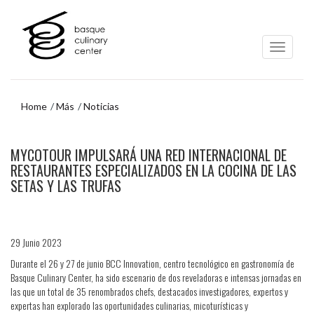
Ir
Ir
al
al
contenido
menú
principal
de
navegación
Home
Más
Noticias
Ir
MYCOTOUR IMPULSARÁ UNA RED INTERNACIONAL DE
al
menú
RESTAURANTES ESPECIALIZADOS EN LA COCINA DE LAS
de
SETAS Y LAS TRUFAS
navegación
29 Junio 2023
Durante el 26 y 27 de junio BCC Innovation, centro tecnológico en gastronomía de
Basque Culinary Center, ha sido escenario de dos reveladoras e intensas jornadas en
las que un total de 35 renombrados chefs, destacados investigadores, expertos y
expertas han explorado las oportunidades culinarias, micoturísticas y